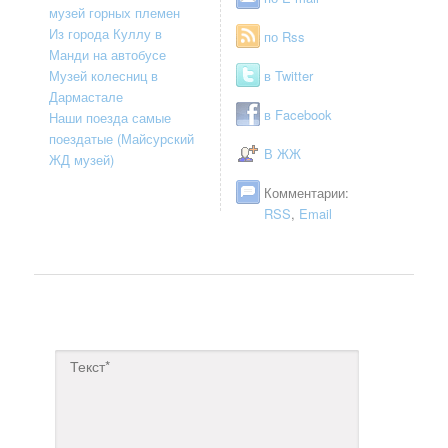
музей горных племен
Из города Куллу в
по Rss
Манди на автобусе
Музей колесниц в
в Twitter
Дармастале
в Facebook
Наши поезда самые
поездатые (Майсурский
В ЖЖ
ЖД музей)
Комментарии:
RSS
,
Email