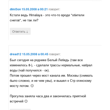
dimi3on
15.05.2008 в 00:21
говорит:
Кстати ведь Himalaya - это что-то вроде "обители
снегов", не так ли?
↓
Ответить
dread12
15.05.2008 в 00:45
говорит:
Был сегодня на роднике Белый Лебедь (там все
изменилось 8-), - сделали трассы нормальные, набрал
воды (чай получился - ок).
Потом прошел через мост канала им. Москвы (снимать
было сложно, и не чем увы), и вышел к Стр огинскому
мосту потом. 🙂
Прогулка заняла часа два и закончилась приятной
встречей 🙂