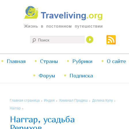
Жизнь в постоянном путешествии
Поиск
Traveliving
Главное
Главная
Страны
Перейти
Перейти
Рубрики
О сайте
меню
Форум
к
к
Подписка
основному
дополнительному
Главная страница
Индия
Химачал Прадеш
Долина Кулу
»
»
»
»
содержимому
содержимому
Наггар
»
Наггар, усадьба
Рерихов