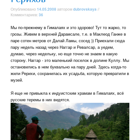
Опубликовано
14.05.2008
автором
dubrovskaya
//
Комментариев:
36
Мы по-прежнему в Гималаях и это здорово! Тут то жарко, то
грозы. Живем в верхней Дарамсале, т.е. в Маклеод Ганже в
паре сотен метров от Далай Ламы, сосед )) Приехали сюда
пару недель назад через Наггар и Ревалсар, а уедем,
думаю, через недельку, но еще точно не знаем в какую
сторону. Наггар - это маленький поселок в долине Куллу. Мы
остановились в нем буквально на пару дней. Здесь когда-то
жили Рерихи, сохранилась их усадьба, которую превратили в
музей.
Я еще не привыкла к индуистским храмам в Гималаях, всё
русские теремы в них видятся.