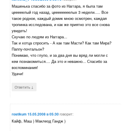
Машенька спасибо за фото из Наггара, я была там
цееееелый год назад, цеееееееелых 3 недели..... Все
такое родное, каждый домик мною осмотрен, каждая
тропинка исследована, и как же приятно это все снова
увидеть!
Скучаю по людям из Наггара...
Так и хотца спросить - А как там Масти? Как там Мира?
Паппу-почтальон?
Понимаю, что глупо, и за два дня вы вряд ли могли с
кем познакомиться.... Да это и неважно... Спасибо за
воспоминания!
Удачи!
↓
Ответить
rostikum
15.05.2008 в 05:30
говорит:
Кайф, Маш ) Маклеод Гандж )