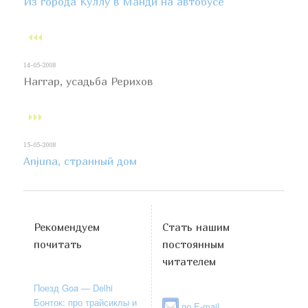
Из города Куллу в Манди на автобусе
14-05-2008
Наггар, усадьба Рерихов
15-05-2008
Anjuna, странный дом
Рекомендуем
Стать нашим
почитать
постоянным
читателем
Поезд Goa — Delhi
Бонток: про трайсиклы и
по E-mail