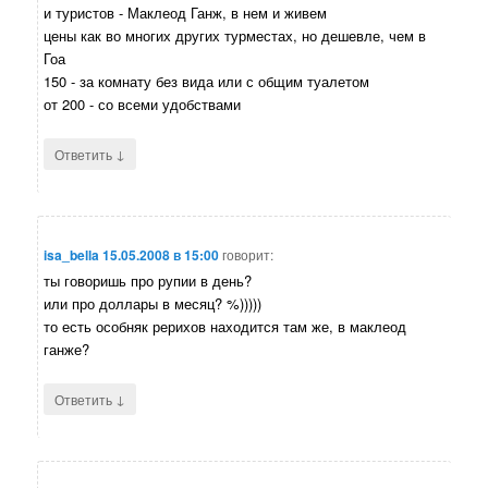
и туристов - Маклеод Ганж, в нем и живем
цены как во многих других турместах, но дешевле, чем в
Гоа
150 - за комнату без вида или с общим туалетом
от 200 - со всеми удобствами
↓
Ответить
isa_bella
15.05.2008 в 15:00
говорит:
ты говоришь про рупии в день?
или про доллары в месяц? %)))))
то есть особняк рерихов находится там же, в маклеод
ганже?
↓
Ответить