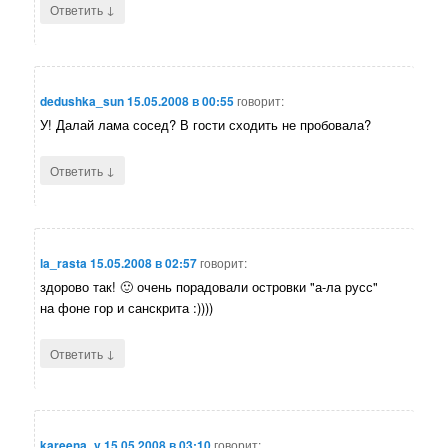
↓
Ответить
dedushka_sun
15.05.2008 в 00:55
говорит:
У! Далай лама сосед? В гости сходить не пробовала?
↓
Ответить
la_rasta
15.05.2008 в 02:57
говорит:
здорово так! 🙂 очень порадовали островки "а-ла русс"
на фоне гор и санскрита :))))
↓
Ответить
kareena_v
15.05.2008 в 03:10
говорит: