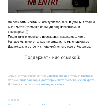
Во всех этих местах много туристов, 90% индийцы. Странно
были читать таблички на хинди под матрешками и
самоварами ))
После такого короткого пребывания показалось, что в
Наггаре мы ничего толком не видели, но мы спешили до
Дарамсалы и встречи с подругой успеть еще в Ревалсар.
Поддержать нас ссылкой:
Запись опубликована автором
dubrovskaya
в рубрике
Наггар
с
метками
гималаи
,
горы
,
достопримечательности
,
музеи
,
фото
.
Добавьте в закладки
постоянную ссылку
.
01-05-2008