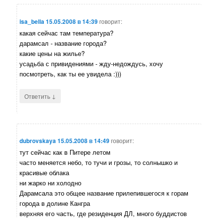
isa_bella
15.05.2008 в 14:39
говорит:
какая сейчас там температура?
дарамсал - название города?
какие цены на жилье?
усадьба с привидениями - жду-недождусь, хочу
посмотреть, как ты ее увидела :)))
↓
Ответить
dubrovskaya
15.05.2008 в 14:49
говорит:
тут сейчас как в Питере летом
часто меняется небо, то тучи и грозы, то солнышко и
красивые облака
ни жарко ни холодно
Дарамсала это общее название прилепившегося к горам
города в долине Кангра
верхняя его часть, где резиденция ДЛ, много буддистов