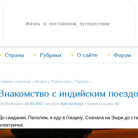
Жизнь в постоянном путешествии
Страны
Рубрики
Перейти
Перейти
О сайте
Форум
к
к
Главная страница
Индия
Карнатака
Гокарна
»
»
»
»
основному
дополнительному
Знакомство с индийским поезд
содержимому
содержимому
Опубликовано
22.02.2007
автором
dubrovskaya
// Комментариев:
50
До свидания, Палолем, я еду в Гокарну. Сначала на Эшри до ста
электричке.