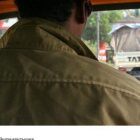
Эшри-крутышка.