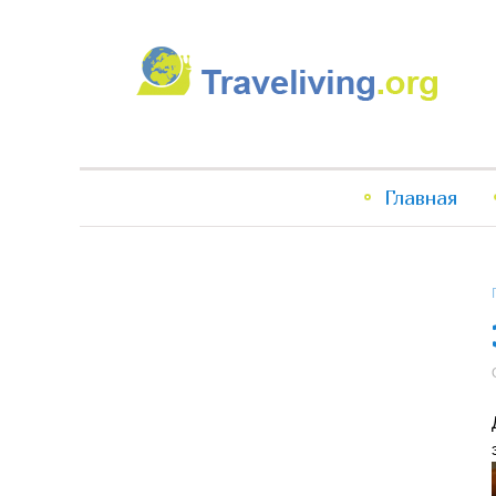
Traveliving
Главное
Главная
меню