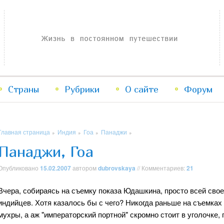
Жизнь в постоянном путешествии
Страны
Рубрики
Перейти
Перейти
О сайте
Форум
к
к
Главная страница
Индия
Гоа
Панаджи
»
»
»
»
основному
дополнительному
Панаджи, Гоа
содержимому
содержимому
Опубликовано
15.02.2007
автором
dubrovskaya
// Комментариев:
21
Вчера, собираясь на съемку показа Юдашкина, просто всей свое
индийцев. Хотя казалось бы с чего? Никогда раньше на съемках 
мухры, а аж "императорский портной" скромно стоит в уголочке, 