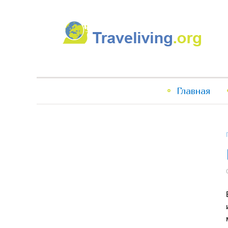
Traveliving
Главное
Главная
меню