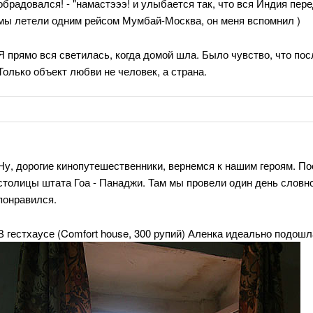
обрадовался! - "намастэээ! и улыбается так, что вся Индия пере
мы летели одним рейсом Мумбай-Москва, он меня вспомнил )
Я прямо вся светилась, когда домой шла. Было чувство, что по
Только объект любви не человек, а страна.
Ну, дорогие кинопутешественники, вернемся к нашим героям. П
столицы штата Гоа - Панаджи. Там мы провели один день словно 
понравился.
В гестхаусе (Comfort house, 300 рупий) Аленка идеально подошл