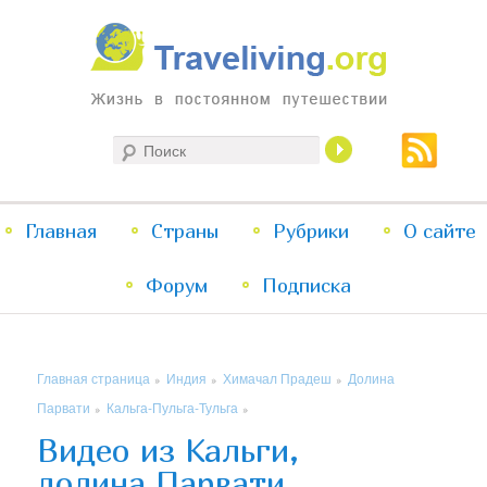
Жизнь в постоянном путешествии
Поиск
Traveliving
Главное
Главная
Страны
Перейти
Перейти
Рубрики
О сайте
меню
Форум
к
к
Подписка
основному
дополнительному
Главная страница
Индия
Химачал Прадеш
Долина
»
»
»
содержимому
содержимому
Парвати
Кальга-Пульга-Тульга
»
»
Видео из Кальги,
долина Парвати