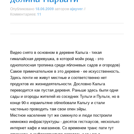
Опубликовано
18.06.2009
автором
ajayver
//
Комментариев:
11
Видео снято в основном в деревне Кальга - тихая
гималайская деревушка, в которой мэйн роад - это
однополосная тропинка среди яблоневых садов и огородов)
Самое примечательное в это деревне - ее искусственность.
Здесь почти не живут местные и соответственно нет
продуктов их жизнедеятельности. Дословно Кальга
переводится как пустая деревня. Раньше здесь были одни
сады и огороды жителей из соседних Тульги и Пульги, но в
конце 90-х израильтяне облюбовали Кальгу и стали
частенько проводить там свои опен эйры.
Местное население тут же смекнуло и люди построили
немножко инфраструктуры - десяток гестхаусов, несколько
интернет кафе и магазинов. Со временем транс пати тут
отменили, а инфраструктура осталась и мы ею с