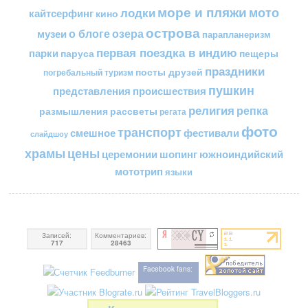
море и пляжи
мото
лодки
кайтсерфинг
кино
острова
о блоге
озера
музеи
парапланеризм
первая поездка в индию
парки
пещеры
паруса
праздники
посты друзей
погребальный туризм
пушкин
представления
происшествия
религия
репка
размышления
рассветы
регата
фото
транспорт
смешное
фестивали
слайдшоу
цены
храмы
церемонии
шопинг
южноиндийский
мототрип
языки
Записей:
Комментариев:
717
28463
Facebook fans: