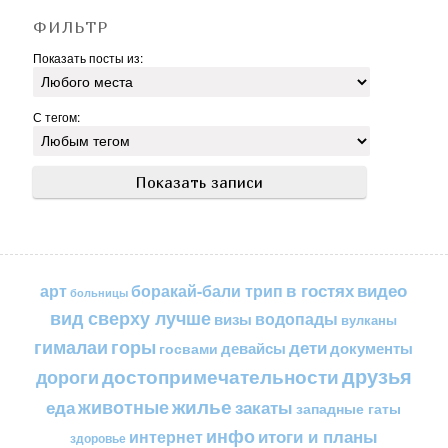
ФИЛЬТР
Показать посты из:
С тегом:
в гостях
видео
арт
боракай-бали трип
больницы
вид сверху лучше
водопады
визы
вулканы
горы
гималаи
дети
документы
госвами
девайсы
друзья
достопримечательности
дороги
жилье
еда
животные
закаты
западные гаты
инфо
итоги и планы
интернет
здоровье