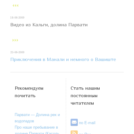
18-06-2009
Видео из Кальги, долина Парвати
22-06-2009
Приключения в Манали и немного о Вашиште
Рекомендуем
Стать нашим
почитать
постоянным
читателем
Парвати — Долина рек и
водопадов
по E-mail
Про наше пребывание в
долине Парвати (Касоль,