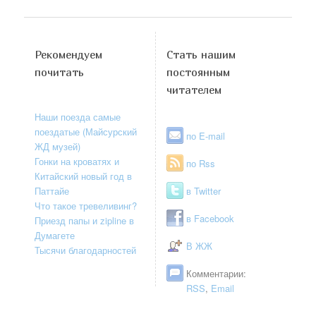
Рекомендуем
Стать нашим
почитать
постоянным
читателем
Наши поезда самые
поездатые (Майсурский
по E-mail
ЖД музей)
Гонки на кроватях и
по Rss
Китайский новый год в
Паттайе
в Twitter
Что такое тревеливинг?
в Facebook
Приезд папы и zipline в
Думагете
В ЖЖ
Тысячи благодарностей
Комментарии:
RSS
,
Email