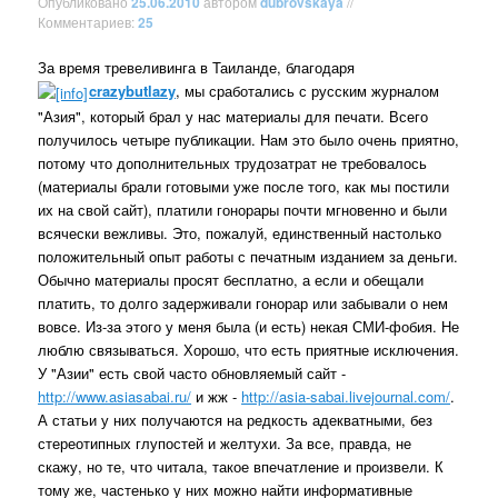
Опубликовано
25.06.2010
автором
dubrovskaya
//
Комментариев:
25
За время тревеливинга в Таиланде, благодаря
crazybutlazy
, мы сработались с русским журналом
"Азия", который брал у нас материалы для печати. Всего
получилось четыре публикации. Нам это было очень приятно,
потому что дополнительных трудозатрат не требовалось
(материалы брали готовыми уже после того, как мы постили
их на свой сайт), платили гонорары почти мгновенно и были
всячески вежливы. Это, пожалуй, единственный настолько
положительный опыт работы с печатным изданием за деньги.
Обычно материалы просят бесплатно, а если и обещали
платить, то долго задерживали гонорар или забывали о нем
вовсе. Из-за этого у меня была (и есть) некая СМИ-фобия. Не
люблю связываться. Хорошо, что есть приятные исключения.
У "Азии" есть свой часто обновляемый сайт -
http://www.asiasabai.ru/
и жж -
http://asia-sabai.livejournal.com/
.
А статьи у них получаются на редкость адекватными, без
стереотипных глупостей и желтухи. За все, правда, не
скажу, но те, что читала, такое впечатление и произвели. К
тому же, частенько у них можно найти информативные