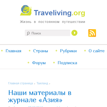
Жизнь в постоянном путешествии
Поиск
Traveliving
Главное
Главная
Страны
Перейти
Перейти
Рубрики
О сайте
меню
Форум
к
к
Подписка
основному
дополнительному
Главная страница
Таиланд
»
»
содержимому
содержимому
Наши материалы в
журнале «Азия»