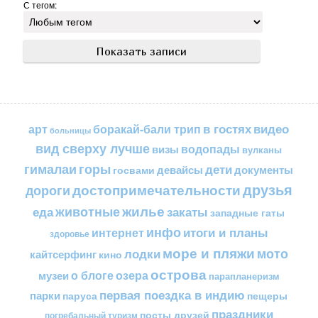
С тегом:
в гостях
видео
арт
боракай-бали трип
больницы
вид сверху лучше
водопады
визы
вулканы
горы
гималаи
дети
документы
госвами
девайсы
друзья
достопримечательности
дороги
жилье
еда
животные
закаты
западные гаты
инфо
итоги и планы
интернет
здоровье
море и пляжи
мото
лодки
кайтсерфинг
кино
острова
о блоге
озера
музеи
парапланеризм
первая поездка в индию
парки
пещеры
паруса
праздники
посты друзей
погребальный туризм