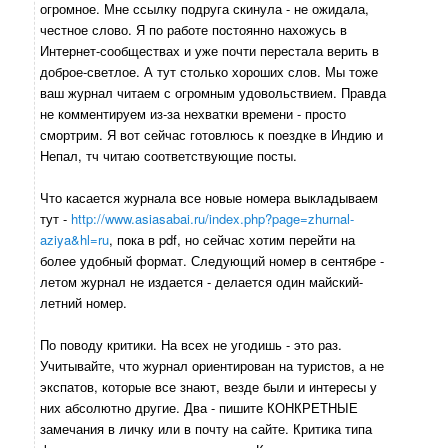
огромное. Мне ссылку подруга скинула - не ожидала,
честное слово. Я по работе постоянно нахожусь в
Интернет-сообществах и уже почти перестала верить в
доброе-светлое. А тут столько хороших слов. Мы тоже
ваш журнал читаем с огромным удовольствием. Правда
не комментируем из-за нехватки времени - просто
смортрим. Я вот сейчас готовлюсь к поездке в Индию и
Непал, тч читаю соответствующие посты.
Что касается журнала все новые номера выкладываем
тут -
http://www.asiasabai.ru/index.php?page=zhurnal-
aziya&hl=ru
, пока в pdf, но сейчас хотим перейти на
более удобный формат. Следующий номер в сентябре -
летом журнал не издается - делается один майский-
летний номер.
По поводу критики. На всех не угодишь - это раз.
Учитывайте, что журнал ориентирован на туристов, а не
экспатов, которые все знают, везде были и интересы у
них абсолютно другие. Два - пишите КОНКРЕТНЫЕ
замечания в личку или в почту на сайте. Критика типа