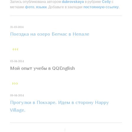
Запись опубликована автором
dubrovskaya
в рубрике
Себу
с
метками
фото
,
языки
. Добавьте в закладки
постоянную ссылку
.
31-03-2014
Поездка на озеро Бегнас в Непале
03-04-2014
Мой опыт учебы в QQEnglish
09-04-2014
Прогулки в Покхаре. Идем в сторону Happy
Village.