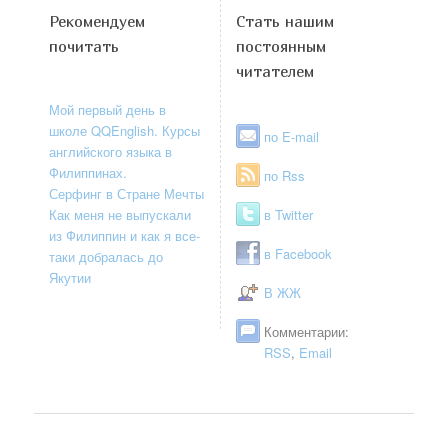
Рекомендуем
Стать нашим
почитать
постоянным
читателем
Мой первый день в
школе QQEnglish. Курсы
по E-mail
английского языка в
Филиппинах.
по Rss
Серфинг в Стране Мечты
Как меня не выпускали
в Twitter
из Филиппин и как я все-
в Facebook
таки добралась до
Якутии
В ЖЖ
Комментарии:
RSS
,
Email