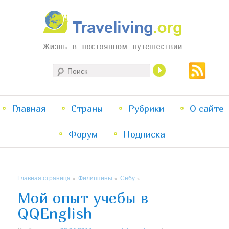
Жизнь в постоянном путешествии
Поиск
Traveliving
Главное
Главная
Страны
Перейти
Перейти
Рубрики
О сайте
меню
Форум
к
к
Подписка
основному
дополнительному
Главная страница
Филиппины
Себу
»
»
»
содержимому
содержимому
Мой опыт учебы в
QQEnglish