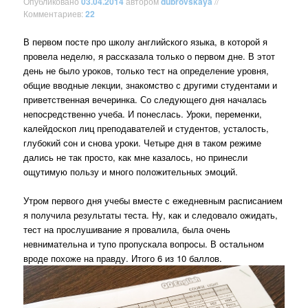
Опубликовано
03.04.2014
автором
dubrovskaya
//
Комментариев:
22
В первом посте про школу английского языка, в которой я
провела неделю, я рассказала только о первом дне. В этот
день не было уроков, только тест на определение уровня,
общие вводные лекции, знакомство с другими студентами и
приветственная вечеринка. Со следующего дня началась
непосредственно учеба. И понеслась. Уроки, переменки,
калейдоскоп лиц преподавателей и студентов, усталость,
глубокий сон и снова уроки. Четыре дня в таком режиме
дались не так просто, как мне казалось, но принесли
ощутимую пользу и много положительных эмоций.
Утром первого дня учебы вместе с ежедневным расписанием
я получила результаты теста. Ну, как и следовало ожидать,
тест на прослушивание я провалила, была очень
невнимательна и тупо пропускала вопросы. В остальном
вроде похоже на правду. Итого 6 из 10 баллов.