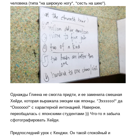
человека (типа "на широкую ногу", "сесть на шею").
Однажды Глинна не смогла придти, и ее заменила смешная
Хейди, которая выражала эмоции как японцы. "Эээээээ!" да
"Ооооооо!" с характерной интонацией. Наверное,
переобщалась с японскими студентами ))) Что-то я забыла
сфотографировать Хейди.
Предпоследний урок с Кенджи. Он такой спокойный и