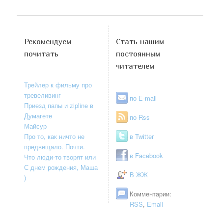
Рекомендуем
Стать нашим
почитать
постоянным
читателем
Трейлер к фильму про
тревеливинг
по E-mail
Приезд папы и zipline в
Думагете
по Rss
Майсур
Про то, как ничто не
в Twitter
предвещало. Почти.
в Facebook
Что люди-то творят или
С днем рождения, Маша
В ЖЖ
)
Комментарии:
RSS
,
Email