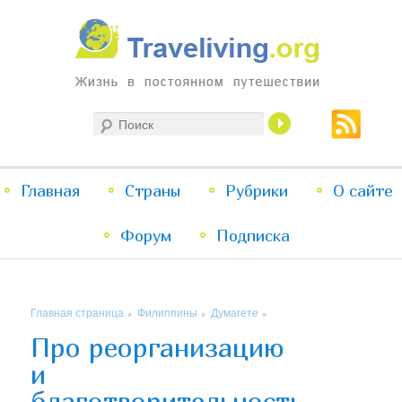
Жизнь в постоянном путешествии
Поиск
Traveliving
Главное
Главная
Страны
Перейти
Перейти
Рубрики
О сайте
меню
Форум
к
к
Подписка
основному
дополнительному
Главная страница
Филиппины
Думагете
»
»
»
содержимому
содержимому
Про реорганизацию
и
благотворительность