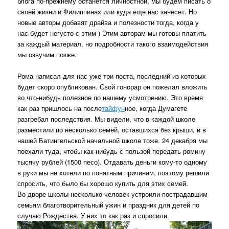
блога по-прежнему останется личностной, мы будем писать о
своей жизни и Филиппинах или куда еще нас занесет. Но
новые авторы добавят драйва и полезности тогда, когда у
нас будет негусто с этим ) Этим авторам мы готовы платить
за каждый материал, но подробности такого взаимодействия
мы озвучим позже.
Рома написал для нас уже три поста, последний из которых
будет скоро опубликован. Свой гонорар он пожелал вложить
во что-нибудь полезное по нашему усмотрению. Это время
как раз пришлось на после
тайфун
ное, когда Думагете
разгребал последствия. Мы видели, что в каждой школе
разместили по несколько семей, оставшихся без крыши, и в
нашей Батингельской начальной школе тоже. 24 декабря мы
поехали туда, чтобы как-нибудь с пользой передать ромину
тысячу рублей (1500 песо). Отдавать деньги кому-то одному
в руки мы не хотели по понятным причинам, поэтому решили
спросить, что было бы хорошо купить для этих семей.
Во дворе школы несколько человек устроили пострадавшим
семьям благотворительный ужин и праздник для детей по
случаю Рождества. У них то как раз и спросили.