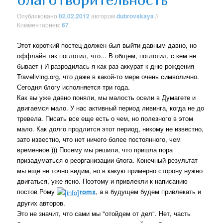
Опубликовано
02.02.2012
автором
dubrovskaya
//
Комментариев:
67
Этот короткий постец должен был выйти давным давно, но
оффлайн так поглотил, что... В общем, поглотил, с кем не
бывает ) И разродилась я как раз аккурат к дню рождения
Traveliving.org, что даже в какой-то мере очень символично.
Сегодня блогу исполняется три года.
Как вы уже давно поняли, мы малость осели в Думагете и
двигаемся мало. У нас активный период ливинга, когда не до
тревела. Писать все еще есть о чем, но полезного в этом
мало. Как долго продлится этот период, никому не известно,
зато известно, что нет ничего более постоянного, чем
временное ))) Посему мы решили, что пришла пора
призадуматься о реорганизации блога. Конечный результат
мы еще не точно видим, но в какую примерно сторону нужно
двигаться, уже ясно. Поэтому и привлекли к написанию
постов Рому
romx
, а в будущем будем привлекать и
других авторов.
Это не значит, что сами мы "отойдем от дел". Нет, часть