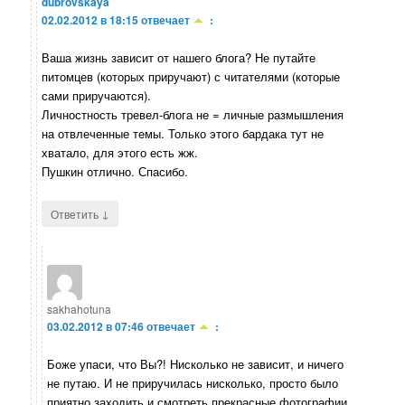
dubrovskaya
02.02.2012 в 18:15
отвечает
:
Ваша жизнь зависит от нашего блога? Не путайте
питомцев (которых приручают) с читателями (которые
сами приручаются).
Личностность тревел-блога не = личные размышления
на отвлеченные темы. Только этого бардака тут не
хватало, для этого есть жж.
Пушкин отлично. Спасибо.
↓
Ответить
sakhahotuna
03.02.2012 в 07:46
отвечает
:
Боже упаси, что Вы?! Нисколько не зависит, и ничего
не путаю. И не приручилась нисколько, просто было
приятно заходить и смотреть прекрасные фотографии,