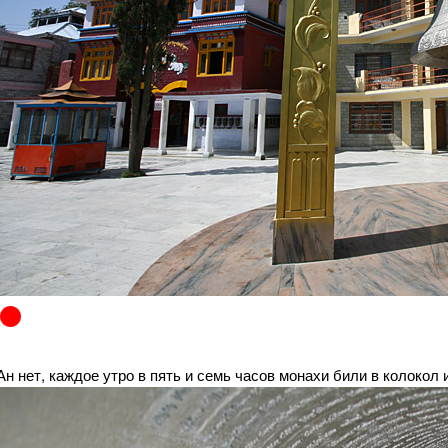
Ан нет, каждое утро в пять и семь часов монахи били в колокол и