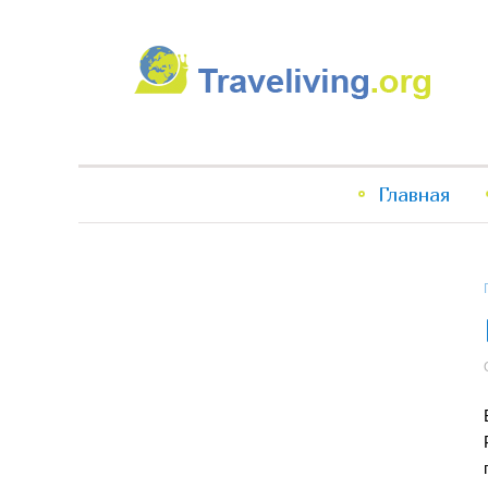
Traveliving
Главное
Главная
меню