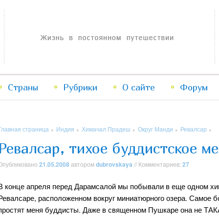
Жизнь в постоянном путешествии
Страны
Рубрики
Перейти
Перейти
О сайте
Форум
к
к
Главная страница
Индия
Химачал Прадеш
Округ Манди
Ревалсар
»
»
»
»
»
основному
дополнительному
Ревалсар, тихое буддистское м
содержимому
содержимому
Опубликовано
21.05.2008
автором
dubrovskaya
// Комментариев:
27
В конце апреля перед Дарамсалой мы побывали в еще одном хи
Ревалсаре, расположенном вокруг миниатюрного озера. Самое бо
простят меня буддисты. Даже в священном Пушкаре она не ТАК