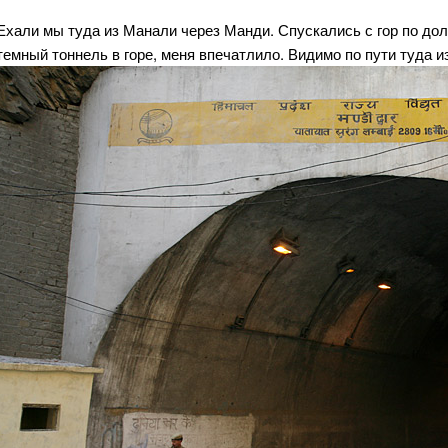
Ехали мы туда из Манали через Манди. Спускались с гор по до
темный тоннель в горе, меня впечатлило. Видимо по пути туда из