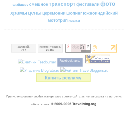
фото
транспорт
смешное
фестивали
слайдшоу
цены
храмы
церемонии
шопинг
южноиндийский
мототрип
языки
Записей:
Комментариев:
717
28463
Facebook fans:
Купить рекламу
При использовании любых материалов с этого сайта активная ссылка на источник
© 2009-2026
Traveliving
.org
обязательна.