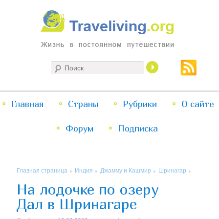
Жизнь в постоянном путешествии
Поиск
Traveliving
Главное
Главная
Страны
Перейти
Перейти
Рубрики
О сайте
меню
Форум
к
к
Подписка
основному
дополнительному
Главная страница
Индия
Джамму и Кашмир
Шринагар
»
»
»
»
содержимому
содержимому
На лодочке по озеру
Дал в Шринагаре