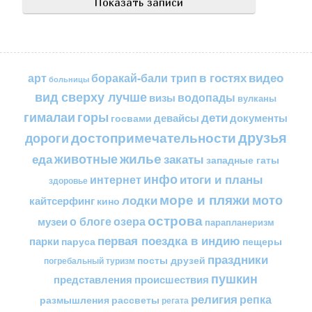
в гостях
видео
арт
боракай-бали трип
больницы
вид сверху лучше
водопады
визы
вулканы
горы
гималаи
дети
документы
госвами
девайсы
друзья
достопримечательности
дороги
жилье
еда
животные
закаты
западные гаты
инфо
итоги и планы
интернет
здоровье
море и пляжи
мото
лодки
кайтсерфинг
кино
острова
о блоге
озера
музеи
парапланеризм
первая поездка в индию
парки
пещеры
паруса
праздники
посты друзей
погребальный туризм
пушкин
представления
происшествия
религия
репка
размышления
рассветы
регата