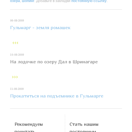
озера
,
шопинг
. Добавьте в закладки
постоянную ссылку
.
06-08-2009
Гульмарг - земля ромашек
10-08-2009
На лодочке по озеру Дал в Шринагаре
11-08-2009
Прокатиться на подъемнике в Гульмарге
Рекомендуем
Стать нашим
почитать
постоянным