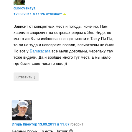
dubrovskaya
12.09.2011 в 11:26
отвечает
:
Зависит от конкретных мест и погоды, конечно. Нам
хвалили снорклинг на островах рядом с Эль Нидо, но
мы то ли были избалованы снорклингом в Тае у Пи-Пи,
то ли не туда и невовремя попали, впечатлены не были.
Но вот у
Баликасага
все были довольны, черепаху там
тоже видели. Да и вообще много тут мест, а мы мало
где были, советчики те еще ))
↓
Ответить
Игорь Квентор
13.09.2011 в 11:07
говорит:
Бедный Йорик! То есть, Патрик 🙂