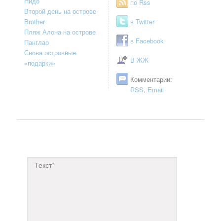
Нидо
по Rss
Второй день на острове
Brother
в Twitter
Пляж Алона на острове
в Facebook
Панглао
Снова островные
В ЖЖ
«подарки»
Комментарии:
RSS
,
Email