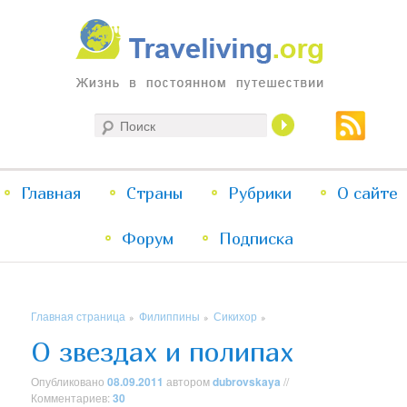
Жизнь в постоянном путешествии
Поиск
Traveliving
Главное
Главная
Страны
Перейти
Перейти
Рубрики
О сайте
меню
Форум
к
к
Подписка
основному
дополнительному
Главная страница
Филиппины
Сикихор
»
»
»
содержимому
содержимому
О звездах и полипах
Опубликовано
08.09.2011
автором
dubrovskaya
//
Комментариев:
30