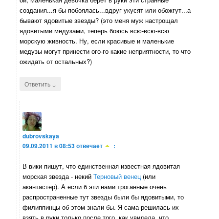
создания...я бы побоялась...вдруг укусят или обожгут...а
бывают ядовитые звезды? (это меня муж настрощал
ядовитыми медузами, теперь боюсь всю-всю-всю
морскую живность. Ну, если красивые и маленькие
медузы могут принести ого-го какие неприятности, то что
ожидать от остальных?)
↓
Ответить
dubrovskaya
09.09.2011 в 08:53
отвечает
:
В вики пишут, что единственная известная ядовитая
морская звезда - некий
Терновый венец
(или
акантастер). А если б эти нами троганные очень
распространенные тут звезды были бы ядовитыми, то
филиппинцы об этом знали бы. Я сама решилась их
взять в руки только после того, как увидела, что