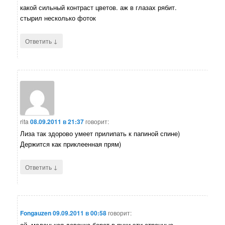
какой сильный контраст цветов. аж в глазах рябит.
стырил несколько фоток
↓
Ответить
rita
08.09.2011 в 21:37
говорит:
Лиза так здорово умеет прилипать к папиной спине)
Держится как приклеенная прям)
↓
Ответить
Fongauzen
09.09.2011 в 00:58
говорит:
ой, маленькая девочка берет в руки эти странные