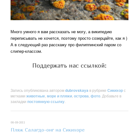
Много умного я вам рассказать не могу, а википедию
переписывать не хочется, поэтому просто созерцайте, как я )
А в следующий раз расскажу про филиппинский паром со
слипер-классом.
Поддержать нас ссылкой:
Запись опубликована автором
dubrovskaya
в рубрике
Сикихор
с
метками
животные
,
море и пляжи
,
острова
,
фото
. Добавьте в
закладки
постоянную ссылку
.
06-09-2011
Пляж Салагдо-онг на Сикихоре