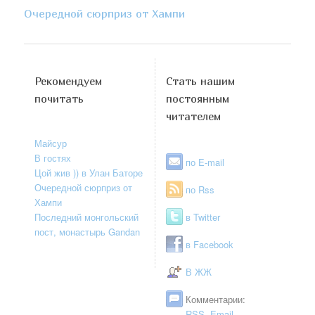
Очередной сюрприз от Хампи
Рекомендуем
Стать нашим
почитать
постоянным
читателем
Майсур
В гостях
по E-mail
Цой жив )) в Улан Баторе
Очередной сюрприз от
по Rss
Хампи
Последний монгольский
в Twitter
пост, монастырь Gandan
в Facebook
В ЖЖ
Комментарии:
RSS
,
Email