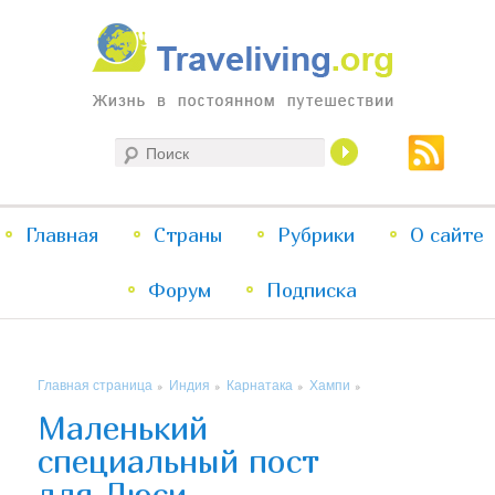
Жизнь в постоянном путешествии
Поиск
Traveliving
Главное
Главная
Страны
Перейти
Перейти
Рубрики
О сайте
меню
Форум
к
к
Подписка
основному
дополнительному
Главная страница
Индия
Карнатака
Хампи
»
»
»
»
содержимому
содержимому
Маленький
специальный пост
для Люси