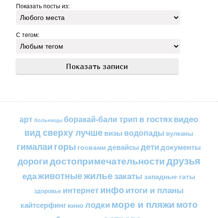
Показать посты из:
С тегом:
в гостях
видео
арт
боракай-бали трип
больницы
вид сверху лучше
водопады
визы
вулканы
горы
гималаи
дети
документы
госвами
девайсы
друзья
достопримечательности
дороги
жилье
еда
животные
закаты
западные гаты
инфо
итоги и планы
интернет
здоровье
море и пляжи
мото
лодки
кайтсерфинг
кино