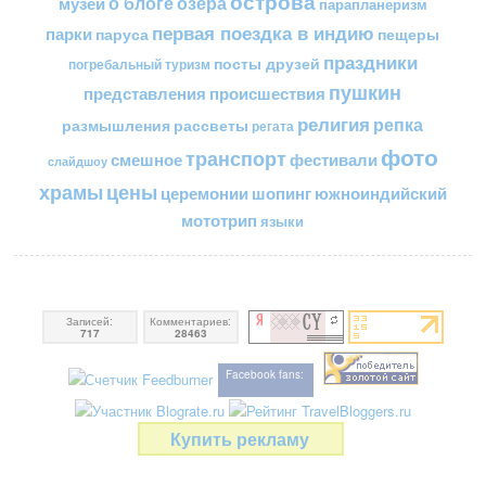
острова
о блоге
озера
музеи
парапланеризм
первая поездка в индию
парки
пещеры
паруса
праздники
посты друзей
погребальный туризм
пушкин
представления
происшествия
религия
репка
размышления
рассветы
регата
фото
транспорт
смешное
фестивали
слайдшоу
цены
храмы
церемонии
шопинг
южноиндийский
мототрип
языки
Записей:
Комментариев:
717
28463
Facebook fans:
Купить рекламу