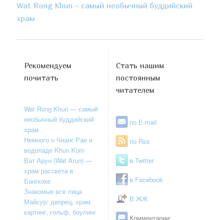
Wat Rong Khun - самый необычный буддийский
храм
Рекомендуем
Стать нашим
почитать
постоянным
читателем
Wat Rong Khun — самый
необычный буддийский
по E-mail
храм
Немного о Чианг Рае и
по Rss
водопаде Khun Korn
Ват Арун (Wat Arun) —
в Twitter
храм рассвета в
в Facebook
Бангкоке
Знакомые все лица
В ЖЖ
Майсур: дворец, храм,
картинг, гольф, боулинг
Комментарии: