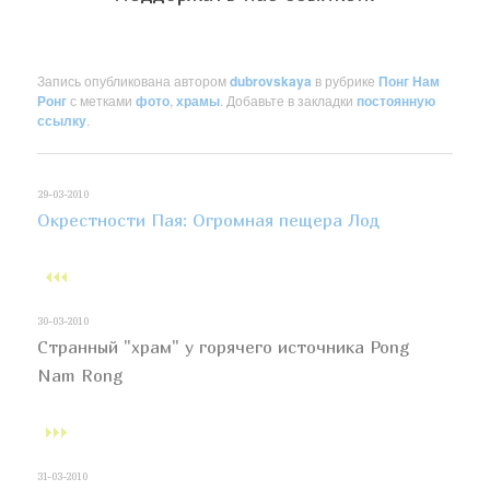
Запись опубликована автором
dubrovskaya
в рубрике
Понг Нам
Ронг
с метками
фото
,
храмы
. Добавьте в закладки
постоянную
ссылку
.
29-03-2010
Окрестности Пая: Огромная пещера Лод
30-03-2010
Странный "храм" у горячего источника Pong
Nam Rong
31-03-2010