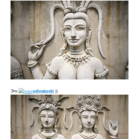
Это
odinakovki
))