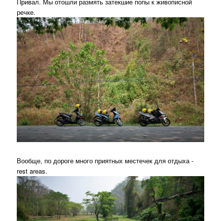
Привал. Мы отошли размять затекшие попы к живописной
речке.
Вообще, по дороге много приятных местечек для отдыха -
rest areas.