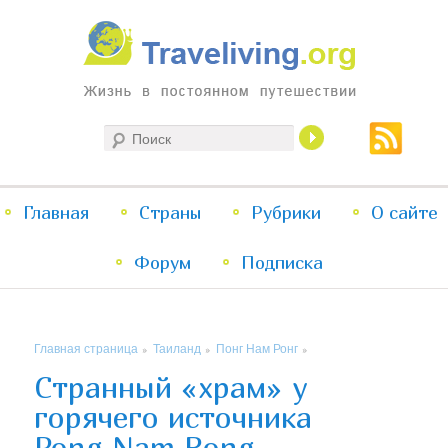
Жизнь в постоянном путешествии
Поиск
Traveliving
Главное
Главная
Страны
Перейти
Перейти
Рубрики
О сайте
меню
Форум
к
к
Подписка
основному
дополнительному
Главная страница
Таиланд
Понг Нам Ронг
»
»
»
содержимому
содержимому
Странный «храм» у
горячего источника
Pong Nam Rong