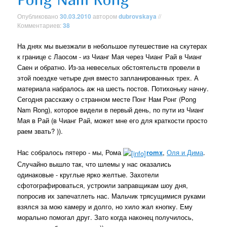
Опубликовано
30.03.2010
автором
dubrovskaya
//
Комментариев:
38
На днях мы выезжали в небольшое путешествие на скутерах
к границе с Лаосом - из Чианг Мая через Чианг Рай в Чианг
Саен и обратно. Из-за невеселых обстоятельств провели в
этой поездке четыре дня вместо запланированных трех. А
материала набралось аж на шесть постов. Потихоньку начну.
Сегодня расскажу о странном месте Понг Нам Ронг (Pong
Nam Rong), которое видели в первый день, по пути из Чианг
Мая в Рай (в Чианг Рай, может мне его для краткости просто
раем звать? )).
Нас собралось пятеро - мы, Рома
romx
,
Оля и Дима
.
Случайно вышло так, что шлемы у нас оказались
одинаковые - круглые ярко желтые. Захотели
сфотографироваться, устроили заправщикам шоу дня,
попросив их запечатлеть нас. Мальчик трясущимися руками
взялся за мою камеру и долго, но хило жал кнопку. Ему
морально помогал друг. Зато когда наконец получилось,