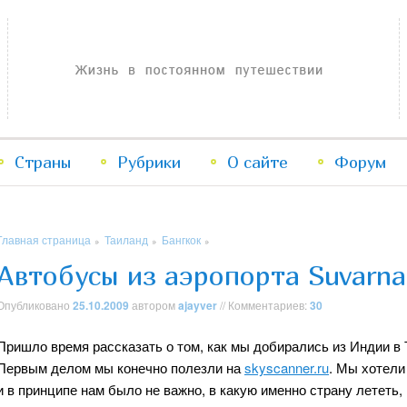
Жизнь в постоянном путешествии
Страны
Рубрики
Перейти
Перейти
О сайте
Форум
к
к
Главная страница
Таиланд
Бангкок
»
»
»
основному
дополнительному
Автобусы из аэропорта Suvarna
содержимому
содержимому
Опубликовано
25.10.2009
автором
ajayver
// Комментариев:
30
Пришло время рассказать о том, как мы добирались из Индии в 
Первым делом мы конечно полезли на
skyscanner.ru
. Мы хотел
и в принципе нам было не важно, в какую именно страну лететь, 