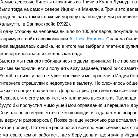
Самые дешевые билеты оказались из Тричи в Куала Лумпур, но 
были тогда на самом севере Индии - в Манали, а Тричи это дале
проделывать такой сложный маршрут на поезде и мы решили вз
Калькутты в Бангкок (рейс IX922).
В одну сторону на человека вышло по 100 долларов, покупали м
напрямую с сайта авиакомпании
Air India Express
. Сначала были
виза выдавалась ошибка, но в итоге мы выбрали платеж в рупи
сконвертировалась и снялась как надо.
Вылета мы немного побаивались по двум причинам: 1) с нас мог
как мы выяснили, если получить визу заранее, такой риск заметн
Permit, тк визы у нас нетуристические и мы провели в Индии бо
интернете страшилки о недопуске к вылету. Но сложилось общее 
каких-то общих правил нет. Допрос с пристрастием нам все-таки
Я сказал, что его у меня нет, и я планирую выехать из Таиланда
будто бы пропустил мимо ушей мои оправдания и перешел к друг
Сначала он не верил, что я не знаю хинди, и задавал мне вопрос
выдержу и разговорюсь)) Позже он еще несколько раз вставлял 
Хитрец блин)). Потом он расспросил все про мою семью, как я та
с матерью, кем он работает, где я беру деньги, где я жил в Инди