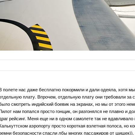
В полете нас даже бесплатно покормили и дали одеяла, хотя мы 
отдельную плату. Впрочем, отдельную плату они требовали за 
было смотреть индийский боевик на экранах, но мы от этого немн
Пилот нам попался просто гонщик, он разгонялся не плавно и дол
драг рейсинг. Меня еще ни в одном самолете так не вдавливало 
Калькуттском аэропорту просто короткая взлетная полоса, но ког
ремни безопасности спасли лбы многих пассажиров от шишек)).