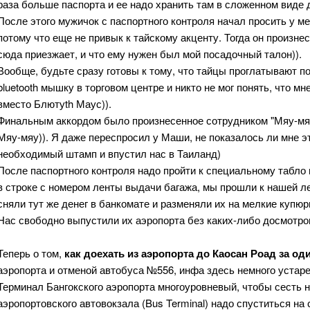
раза больше паспорта и ее надо хранить там в сложенном виде 
После этого мужичок с паспортного контроля начал просить у меня
потому что еще не привык к тайскому акценту. Тогда он произнес
сюда приезжает, и что ему нужен был мой посадочный талон)).
Вообще, будьте сразу готовы к тому, что тайцы проглатывают п
bluetooth мышку в торговом центре и никто не мог понять, что мн
вместо Блютуth Маус)).
Финальным аккордом было произнесенное сотрудником "Мяу-мяу!"
Мяу-мяу)). Я даже переспросил у Маши, не показалось ли мне эт
необходимый штамп и впустил нас в Таиланд)
После паспортного контроля надо пройти к специальному табло и
в строке с номером ленты выдачи багажа, мы прошли к нашей ле
сняли тут же денег в банкомате и разменяли их на мелкие купю
Нас свободно выпустили их аэропорта без каких-либо досмотров
Теперь о том,
как доехать из аэропорта до Каосан Роад за од
аэропорта и отменой автобуса №556, инфа здесь немного устаре
Терминал Бангокского аэропорта многоуровневый, чтобы сесть на
аэропортовского автовокзала (Bus Terminal) надо спуститься на