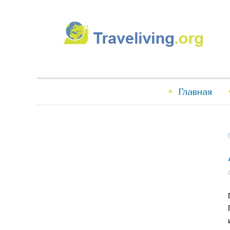
Traveliving
Главное
Главная
меню