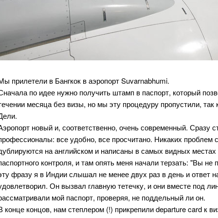
Мы прилетели в Бангкок в аэропорт Suvarnabhumi.
Сначала по идее нужно получить штамп в паспорт, который позв
течении месяца без визы, но мы эту процедуру пропустили, так
Дели.
Аэропорт новый и, соответственно, очень современный. Сразу с
профессионалы: все удобно, все просчитано. Никаких проблем с 
дублируются на английском и написаны в самых видных местах
паспортного контроля, и там опять меня начали терзать: "Вы не 
эту фразу я в Индии слышал не менее двух раз в день и ответ на
удовлетворил. Он вызвал главную тетечку, и они вместе под ли
рассматривали мой паспорт, проверяя, не поддельный ли он.
В конце концов, нам степлером (!) прикрепили departure card к 