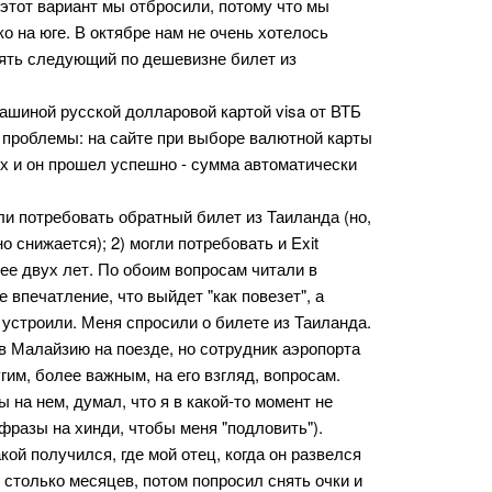
этот вариант мы отбросили, потому что мы
ко на юге. В октябре нам не очень хотелось
ять следующий по дешевизне билет из
ашиной русской долларовой картой visa от ВТБ
 проблемы: на сайте при выборе валютной карты
ях и он прошел успешно - сумма автоматически
ли потребовать обратный билет из Таиланда (но,
о снижается); 2) могли потребовать и Exit
лее двух лет. По обоим вопросам читали в
впечатление, что выйдет "как повезет", а
 устроили. Меня спросили о билете из Таиланда.
 в Малайзию на поезде, но сотрудник аэропорта
им, более важным, на его взгляд, вопросам.
ы на нем, думал, что я в какой-то момент не
фразы на хинди, чтобы меня "подловить").
кой получился, где мой отец, когда он развелся
и столько месяцев, потом попросил снять очки и