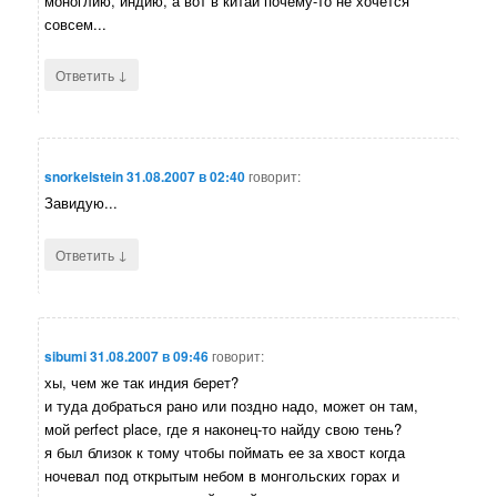
моноглию, индию, а вот в китай почему-то не хочется
совсем...
↓
Ответить
snorkelstein
31.08.2007 в 02:40
говорит:
Завидую...
↓
Ответить
sibumi
31.08.2007 в 09:46
говорит:
хы, чем же так индия берет?
и туда добраться рано или поздно надо, может он там,
мой perfect place, где я наконец-то найду свою тень?
я был близок к тому чтобы поймать ее за хвост когда
ночевал под открытым небом в монгольских горах и