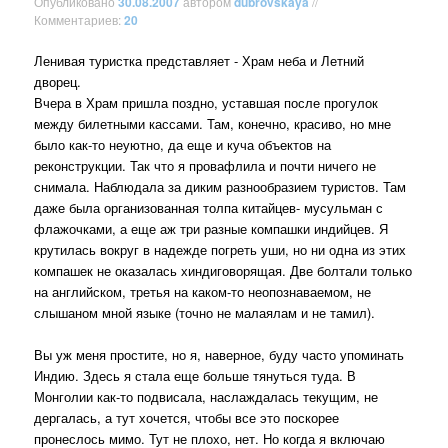
Опубликовано
30.08.2007
автором
dubrovskaya
//
Комментариев:
20
Ленивая туристка представляет - Храм неба и Летний
дворец.
Вчера в Храм пришла поздно, уставшая после прогулок
между билетными кассами. Там, конечно, красиво, но мне
было как-то неуютно, да еще и куча объектов на
реконструкции. Так что я провафлила и почти ничего не
снимала. Наблюдала за диким разнообразием туристов. Там
даже была организованная толпа китайцев- мусульман с
флажочками, а еще аж три разные компашки индийцев. Я
крутилась вокруг в надежде погреть уши, но ни одна из этих
компашек не оказалась хиндиговорящая. Две болтали только
на английском, третья на каком-то неопознаваемом, не
слышаном мной языке (точно не малаялам и не тамил).
Вы уж меня простите, но я, наверное, буду часто упоминать
Индию. Здесь я стала еще больше тянуться туда. В
Монголии как-то подвисала, наслаждалась текущим, не
дергалась, а тут хочется, чтобы все это поскорее
пронеслось мимо. Тут не плохо, нет. Но когда я включаю