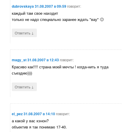
dubrovskaya
31.08.2007 в 09:59
говорит:
каждый там свое находит
только не надо специально заранее ждать "вау" 🙂
↓
Ответить
magy_st
31.08.2007 в 12:43
говорит:
Красиво как!!!! страна моей мечты ! когда-нить я туда
съездию))))
↓
Ответить
el_pez
31.08.2007 в 14:10
говорит:
а какой у вас кэнон?
объектив я так понимаю 17-40.