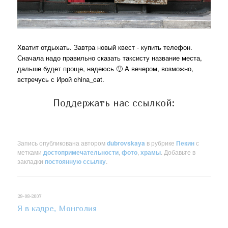
Хватит отдыхать. Завтра новый квест - купить телефон.
Сначала надо правильно сказать таксисту название места,
дальше будет проще, надеюсь 🙂 А вечером, возможно,
встречусь с Ирой china_cat.
Поддержать нас ссылкой:
Запись опубликована автором
dubrovskaya
в рубрике
Пекин
с
метками
достопримечательности
,
фото
,
храмы
. Добавьте в
закладки
постоянную ссылку
.
29-08-2007
Я в кадре, Монголия