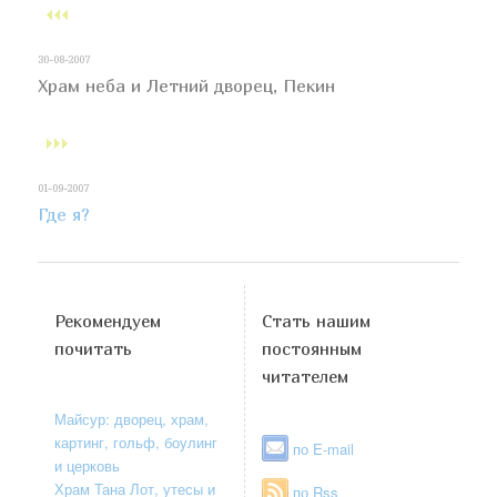
30-08-2007
Храм неба и Летний дворец, Пекин
01-09-2007
Где я?
Рекомендуем
Стать нашим
почитать
постоянным
читателем
Майсур: дворец, храм,
картинг, гольф, боулинг
по E-mail
и церковь
Храм Тана Лот, утесы и
по Rss