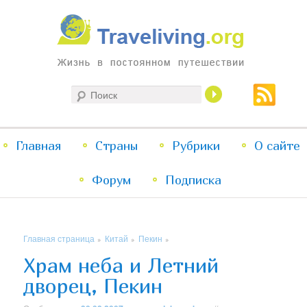
Жизнь в постоянном путешествии
Поиск
Traveliving
Главное
Главная
Страны
Перейти
Перейти
Рубрики
О сайте
меню
Форум
к
к
Подписка
основному
дополнительному
Главная страница
Китай
Пекин
»
»
»
содержимому
содержимому
Храм неба и Летний
дворец, Пекин