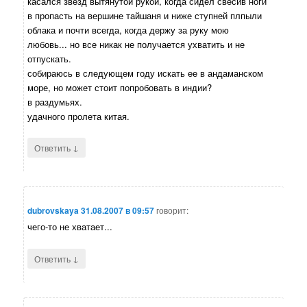
касался звезд вытянутой рукой, когда сидел свесив ноги
в пропасть на вершине тайшаня и ниже ступней плпыли
облака и почти всегда, когда держу за руку мою
любовь... но все никак не получается ухватить и не
отпускать.
собираюсь в следующем году искать ее в андаманском
море, но может стоит попробовать в индии?
в раздумьях.
удачного пролета китая.
↓
Ответить
dubrovskaya
31.08.2007 в 09:57
говорит:
чего-то не хватает...
↓
Ответить