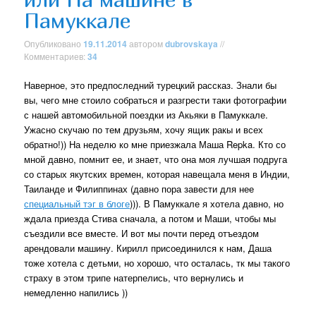
Памуккале
Опубликовано
19.11.2014
автором
dubrovskaya
//
Комментариев:
34
Наверное, это предпоследний турецкий рассказ. Знали бы
вы, чего мне стоило собраться и разгрести таки фотографии
с нашей автомобильной поездки из Акьяки в Памуккале.
Ужасно скучаю по тем друзьям, хочу ящик ракы и всех
обратно!)) На неделю ко мне приезжала Маша Repka. Кто со
мной давно, помнит ее, и знает, что она моя лучшая подруга
со старых якутских времен, которая навещала меня в Индии,
Таиланде и Филиппинах (давно пора завести для нее
специальный тэг в блоге
))). В Памуккале я хотела давно, но
ждала приезда Стива сначала, а потом и Маши, чтобы мы
съездили все вместе. И вот мы почти перед отъездом
арендовали машину. Кирилл присоединился к нам, Даша
тоже хотела с детьми, но хорошо, что осталась, тк мы такого
страху в этом трипе натерпелись, что вернулись и
немедленно напились ))