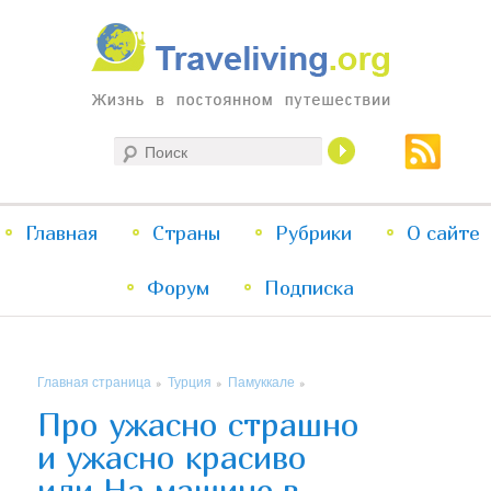
Жизнь в постоянном путешествии
Поиск
Traveliving
Главное
Главная
Страны
Перейти
Перейти
Рубрики
О сайте
меню
Форум
к
к
Подписка
основному
дополнительному
Главная страница
Турция
Памуккале
»
»
»
содержимому
содержимому
Про ужасно страшно
и ужасно красиво
или На машине в