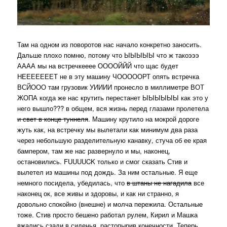
Там на одном из поворотов нас начало конкретно заносить.
Дальше плохо помню, потому что ЫЫЫЫЫ что ж такоэээ
АААА мы на встречкееее ООООЙЙЙ что щас будет
НЕЕЕЕЕЕЕТ не в эту машину ЧОООООРТ опять встречка
ВСЙООО там грузовик УИИИИ пронесло в миллиметре ВОТ
ЖОПА когда же нас крутить перестанет ЫЫЫЫЫЫ как это у
него вышло??? в общем, вся жизнь перед глазами пролетела
и свет в конце туннеля
. Машину крутило на мокрой дороге
жуть как, на встречку мы вылетали как минимум два раза
через небольшую разделительную канавку, стуча об ее края
бампером, там же нас развернуло и мы, наконец,
остановились. FUUUUCK только и смог сказать Стив и
вылетел из машины под дождь. За ним остальные. Я еще
немного посидела, убедилась, что
в штаны не нагадила
все
наконец ок, все живы и здоровы, и как ни странно, я
довольно спокойно (внешне) и молча пережила. Остальные
тоже. Стив просто бешено работал рулем, Кирил и Машка
вжались сзади в сиденья, растопырив конечности. Теперь