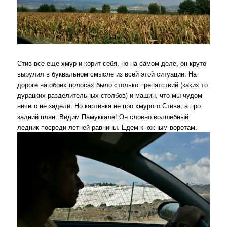
Стив все еще хмур и корит себя, но на самом деле, он круто
вырулил в буквальном смысле из всей этой ситуации. На
дороге на обоих полосах было столько препятствий (каких то
дурацких разделительных столбов) и машин, что мы чудом
ничего не задели. Но картинка не про хмурого Стива, а про
задний план. Видим Памуккале! Он словно волшебный
ледник посреди летней равнины. Едем к южным воротам.