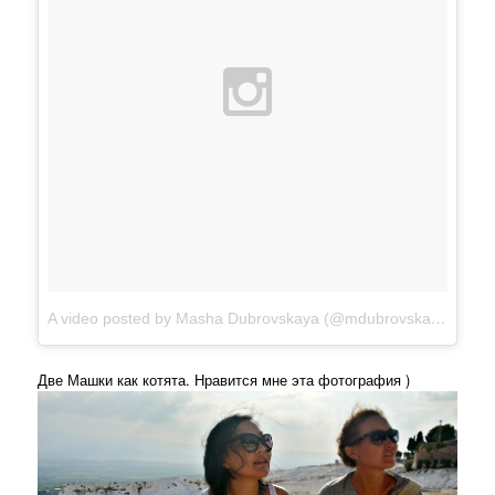
A video posted by Masha Dubrovskaya (@mdubrovskaya)
on
N
Две Машки как котята. Нравится мне эта фотография )