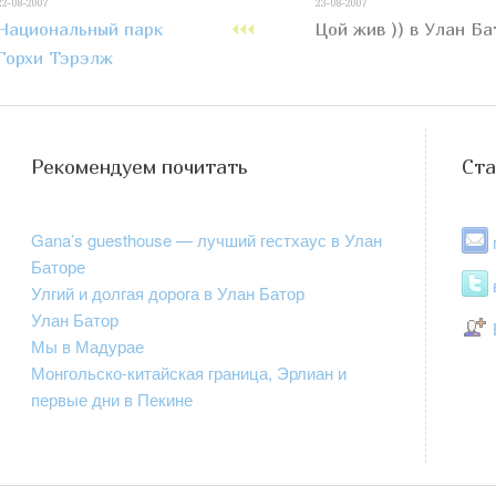
22-08-2007
23-08-2007
Национальный парк
Цой жив )) в Улан Б
Горхи Тэрэлж
Рекомендуем почитать
Ста
Gana’s guesthouse — лучший гестхаус в Улан
Баторе
Улгий и долгая дорога в Улан Батор
Улан Батор
Мы в Мадурае
Монгольско-китайская граница, Эрлиан и
первые дни в Пекине