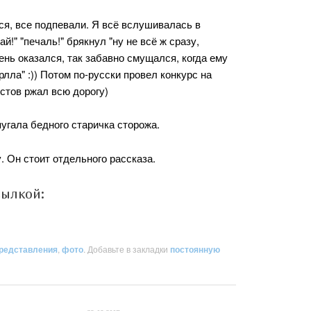
ся, все подпевали. Я всё вслушивалась в
й!" "печаль!" брякнул "ну не всё ж сразу,
ень оказался, так забавно смущался, когда ему
рлла" :)) Потом по-русски провел конкурс на
истов ржал всю дорогу)
пугала бедного старичка сторожа.
. Он стоит отдельного рассказа.
сылкой:
редставления
,
фото
. Добавьте в закладки
постоянную