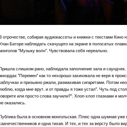
В отрочестве, собирая аудиокассеты и книжки с текстами Кино н
Улан Баторе наблюдать скачущего на экране в полосатых плав
монголов "Музыку волн". Чувствовала себя нереально.
Пришла слишком рано, наблюдала заполнение зала и саундчек.
аккордах "Перемен" как то нехорошо захихикала не веря в прои
каблучках и призывно ржали, размахивая сигаретами. Потом не
люблю, когда мне врут. и от правды я тоже устал". Чуть под сто
говорите или просто слова заучили?". Хлоп-хлоп глазками и мол
не оказались.
Публика была в основном монгольская. Плюс одна шумная уже
саачечественников и одна тихая. И тех, и тех за версту было ви