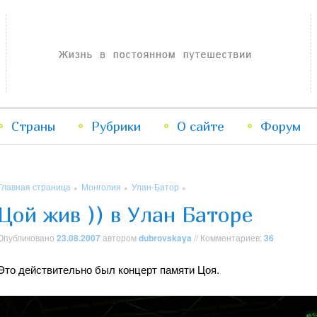
Жизнь в постоянном путешествии
Страны
Рубрики
Перейти
Перейти
О сайте
Форум
к
к
Главная страница
Монголия
Улан-Батор
»
»
»
основному
дополнительному
Цой жив )) в Улан Баторе
содержимому
содержимому
Опубликовано
23.08.2007
автором
dubrovskaya
// Комментариев:
36
Это действительно был концерт памяти Цоя.