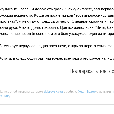
Музыканты первым делом отыграли "Пачку сигарет", зал порвал
русский вокалиста. Когда он после криков "восьмиклассницу дава
пральна?", у меня аж от сердца отлегло. Смешной скромный пар
жали руки. Что-то долго говорил о Цое по-монгольски. "Витя, бай
исполнение песен (в основном это был ужасужас, один из гитар
В гестхаус вернулась в два часа ночи, открыла ворота сама. На
Кстати, в следующий раз, наверное, все-таки о гестхаусе напишу
Поддержать нас с
Запись опубликована автором
dubrovskaya
в рубрике
Улан-Батор
с метками
п
ссылку
.