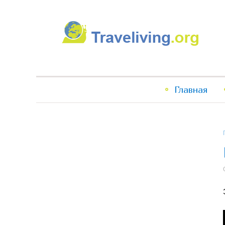
Traveliving
Главное
Главная
меню