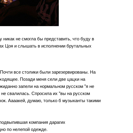
у никак не смогла бы представить, что буду в
ках Цоя и слышать в исполнении брутальных
 Почти все столики были зарезервированы. На
сходящее. Позади меня сели две цацки на
ожиданно запели на нормальном русском "я не
л не свалилась. Спросила их "вы на русском
чок. Аааакей, думаю, только б музыканты такими
 подвыпившая компания дарагих
дно по нелепой одежде.