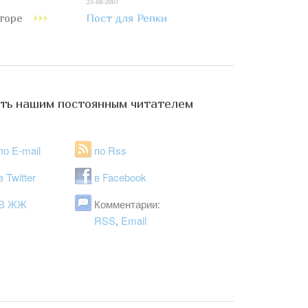
23-08-2007
аторе
Пост для Репки
ть нашим постоянным читателем
по E-mail
по Rss
в Twitter
в Facebook
В ЖЖ
Комментарии:
RSS
,
Email