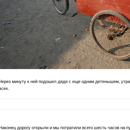
Через минуту к ней подошел дядя с еще одним детенышем, утра
всех.
Наконец дорогу открыли и мы потратили всего шесть часов на п