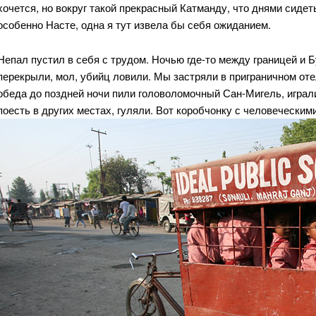
хочется, но вокруг такой прекрасный Катманду, что днями сидет
особенно Насте, одна я тут извела бы себя ожиданием.
Непал пустил в себя с трудом. Ночью где-то между границей и 
перекрыли, мол, убийц ловили. Мы застряли в приграничном оте
обеда до поздней ночи пили головоломочный Сан-Мигель, играл
поесть в других местах, гуляли. Вот коробчонку с человечески