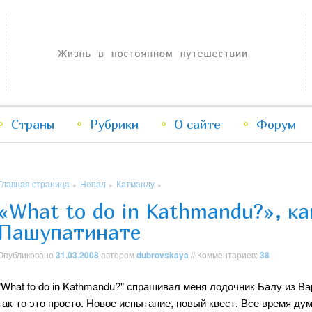
Жизнь в постоянном путешествии
Страны
Рубрики
Перейти
Перейти
О сайте
Форум
к
к
Главная страница
Непал
Катманду
»
»
»
основному
дополнительному
«What to do in Kathmandu?», ка
Пашупатинате
содержимому
содержимому
Опубликовано
31.03.2008
автором
dubrovskaya
// Комментариев:
38
"What to do in Kathmandu?" спрашивал меня лодочник Балу из Ва
так-то это просто. Новое испытание, новый квест. Все время д