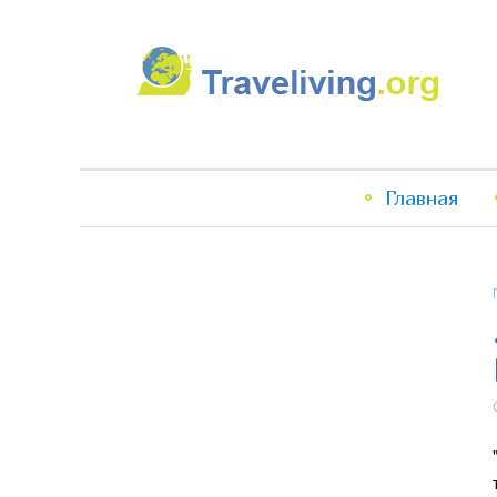
Traveliving
Главное
Главная
меню