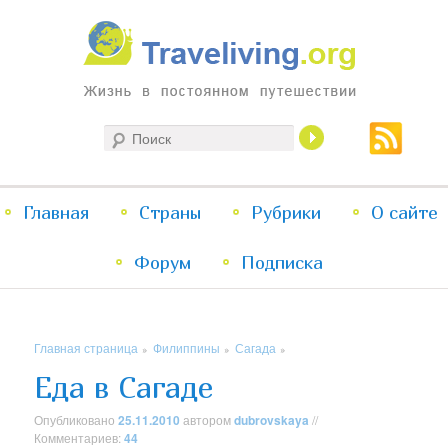
Жизнь в постоянном путешествии
Поиск
Traveliving
Главное
Главная
Страны
Перейти
Перейти
Рубрики
О сайте
меню
Форум
к
к
Подписка
основному
дополнительному
Главная страница
Филиппины
Сагада
»
»
»
содержимому
содержимому
Еда в Сагаде
Опубликовано
25.11.2010
автором
dubrovskaya
//
Комментариев:
44