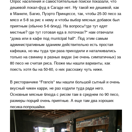
Опрос населения и самостоятельные поиски показали, что
дешевой локал-фуд в Сагаде нет. Ну такой же дешевой, как
в Маниле, Багио, Пуэрто Принцессе, так, чтобы 25-30 песо за
мясо и 5-8 за рис к нему и чтобы выбор мясных добавок был
приятным (обычно 5-6 блюд). На вопросы"где тут едят
местные? где тут готовая еда в лоточках?" нам отвечали
"дома или в кафе под municipal hall". Под этим самым
административным зданием действительно есть простая
кафешка, но мы туда три раза приходили и наталкивались
только на свинину в разных видах (не очень симпатичных) за
80 песо не считая риса. Позже мы нашли варианты, как
поесть хотя бы на 50-60, о них расскажу чуть ниже.
В ресторанчике "Francis" мы нашли большой сытный и очень
вкусный чикен карри, не раз ходили туда ради него.
Основные мясные блюда с рисом там в среднем по 90 песо,
размеры порций очень приятные. А еще там два хороших
песика-попрошайки.