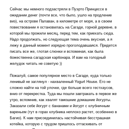
Сейчас мы немного подзастряли в Пуэрто Принцессе в
ожидании денег (почти все, что было, ушло на продление
виз), на острове Палаван, в километре от моря, а в своем
повествовании я остановилась на Сагаде, горной деревне, в
которой мы прожили месяц, перед тем, как приехать сюда.
Надо продолжать, но следующая тема очень вкусная, а я
лежу в данный момент изрядно проголодавшаяся. Придется
писать все же, глотая слюнки и вспоминая, как была
божественна сагадская карбонара. И вам на голодный
желудок читать не советую ))
Пожалуй, самое популярное место в Сагаде, куда только
ленивый не заглянул - нахваленный Yogurt House. Его не
сложно найти на той улочке, где больше всего гестхаусов,
вниз от перекрестка. Туда мы пошли завтракать в первое же
утро, вспомнив, как хвалят тамошние домашние йогурты.
Заказали себе йогурт с бананами и йогурт с клубничным
вареньем (тут в горах клубника неплохо растет, особеннно в
Багио). К нам присоединилась настойчивая бесстрашная
котейка, которую с трудом пришлось оттаскивать от