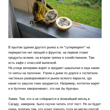
В крытом здании другого рынка а ля "супермаркет" на
перекрестке нет овощей и фруктов, на первом этаже
продукты всякие, на втором тряпки и хозяйственное. Там
есть кафе с классной выпечкой.
На улице вечерами жарят и продают шашлычки и еще какие-
то чипсы на палочках. Утром и днем по дороге к госпиталю
частенько разворачивается рынок всякого барахла, где
какие-то закуски тоже продаются. Например, котлетки жарят
и в булочки заворачивают, это как бы бургеры.
Хммм. Тем, кто и не собирается в ближайший месяц в
Сагаду, наверное, было скучно читать этот пост. Но он будет
очень полезен тем, кто хочет поехать туда на месяц-другой,