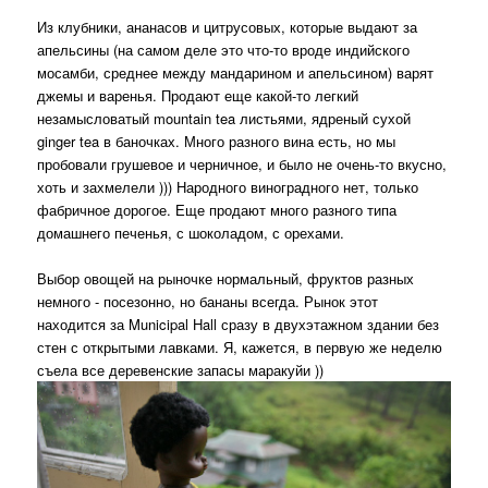
Из клубники, ананасов и цитрусовых, которые выдают за
апельсины (на самом деле это что-то вроде индийского
мосамби, среднее между мандарином и апельсином) варят
джемы и варенья. Продают еще какой-то легкий
незамысловатый mountain tea листьями, ядреный сухой
ginger tea в баночках. Много разного вина есть, но мы
пробовали грушевое и черничное, и было не очень-то вкусно,
хоть и захмелели ))) Народного виноградного нет, только
фабричное дорогое. Еще продают много разного типа
домашнего печенья, с шоколадом, с орехами.
Выбор овощей на рыночке нормальный, фруктов разных
немного - посезонно, но бананы всегда. Рынок этот
находится за Municipal Hall сразу в двухэтажном здании без
стен с открытыми лавками. Я, кажется, в первую же неделю
съела все деревенские запасы маракуйи ))