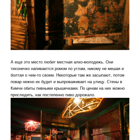
А еще это место любит местная алко-молодежь. Они
тихонечко напиваются ромом по углам, никому не мешая и
болтая о чем-то своем. Некоторые там же засыпают, потом
повар нежно их будит и выпроваживает на улицу. Стены в
Кимчи обиты пивными крышечками. По ценам на них можно
проследить, как постепенно пиво дорожало.