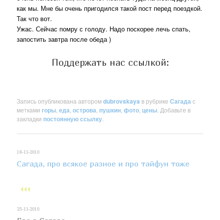
как мы. Мне бы очень пригодился такой пост перед поездкой.
Так что вот.
Ужас. Сейчас помру с голоду. Надо поскорее лечь спать,
запостить завтра после обеда )
Поддержать нас ссылкой:
Запись опубликована автором
dubrovskaya
в рубрике
Сагада
с
метками
горы
,
еда
,
острова
,
пушкин
,
фото
,
цены
. Добавьте в
закладки
постоянную ссылку
.
18-11-2010
Сагада, про всякое разное и про тайфун тоже
25-11-2010