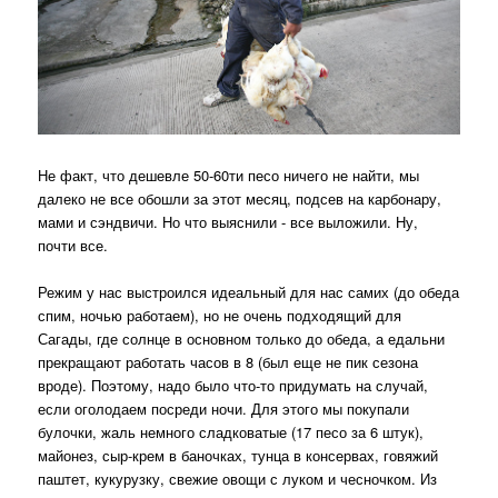
Не факт, что дешевле 50-60ти песо ничего не найти, мы
далеко не все обошли за этот месяц, подсев на карбонару,
мами и сэндвичи. Но что выяснили - все выложили. Ну,
почти все.
Режим у нас выстроился идеальный для нас самих (до обеда
спим, ночью работаем), но не очень подходящий для
Сагады, где солнце в основном только до обеда, а едальни
прекращают работать часов в 8 (был еще не пик сезона
вроде). Поэтому, надо было что-то придумать на случай,
если оголодаем посреди ночи. Для этого мы покупали
булочки, жаль немного сладковатые (17 песо за 6 штук),
майонез, сыр-крем в баночках, тунца в консервах, говяжий
паштет, кукурузку, свежие овощи с луком и чесночком. Из