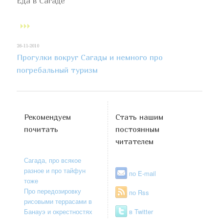
Еда в Сагаде
26-11-2010
Прогулки вокруг Сагады и немного про
погребальный туризм
Рекомендуем
Стать нашим
почитать
постоянным
читателем
Сагада, про всякое
разное и про тайфун
по E-mail
тоже
Про передозировку
по Rss
рисовыми террасами в
Банауэ и окрестностях
в Twitter