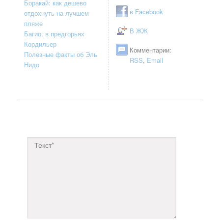
Боракай: как дешево
в Facebook
отдохнуть на лучшем
пляже
В ЖЖ
Багио, в предгорьях
Кордильер
Комментарии:
Полезные факты об Эль
RSS
,
Email
Нидо