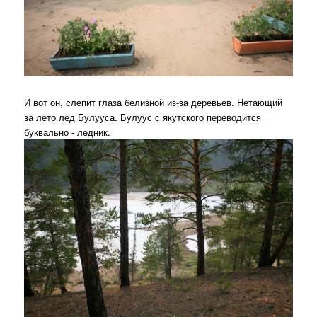
И вот он, слепит глаза белизной из-за деревьев. Нетающий
за лето лед Булууса. Булуус с якутского переводится
буквально - ледник.