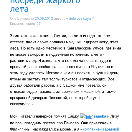
лета
Опубликовано
20.09.2012
автором
dubrovskaya
//
Комментариев:
27
Зима хоть и жестокая в Якутии, но лето иногда тоже не
отстает, палит своим солнцем макушки, сдирает кожу, жгет
леса. Но есть одно местечко в Кангаласском улусе, где зима
не может заморозить подземные источники, а лето -
растопить лед. Я жалела, что не смогла попасть туда в
прошлый раз и вообще за всю свою жизнь в Якутии, но в
этом году удалось. Искала с кем бы поехать в будний день,
чтобы не застать там толпы туристов и отдыхающих. Все
друзья работали работы, а с Сашкой мне повезло, он
отдыхал отдых, располагал временем и машиной, а также
прекрасной дочерью Лизаветой, по которой я уже
соскучилась.
Мои читатели наверное помнят Сашку
saaska
и Лизу
по прошлогодним постам про Панглао. Они приезжали в
Филиппины, наслаждались морем, а я -
компанией забавной