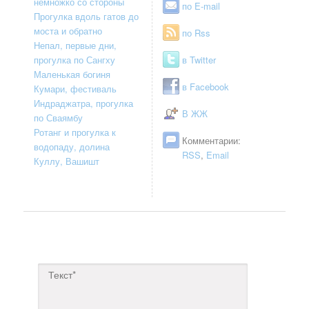
немножко со стороны
по E-mail
Прогулка вдоль гатов до
моста и обратно
по Rss
Непал, первые дни,
прогулка по Сангху
в Twitter
Маленькая богиня
в Facebook
Кумари, фестиваль
Индраджатра, прогулка
В ЖЖ
по Сваямбу
Ротанг и прогулка к
Комментарии:
водопаду, долина
RSS
,
Email
Куллу, Вашишт