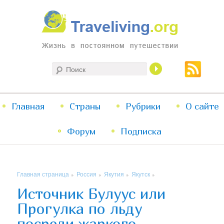
Жизнь в постоянном путешествии
Поиск
Traveliving
Главное
Главная
Страны
Перейти
Перейти
Рубрики
О сайте
меню
Форум
к
к
Подписка
основному
дополнительному
Главная страница
Россия
Якутия
Якутск
»
»
»
»
содержимому
содержимому
Источник Булуус или
Прогулка по льду
посреди жаркого