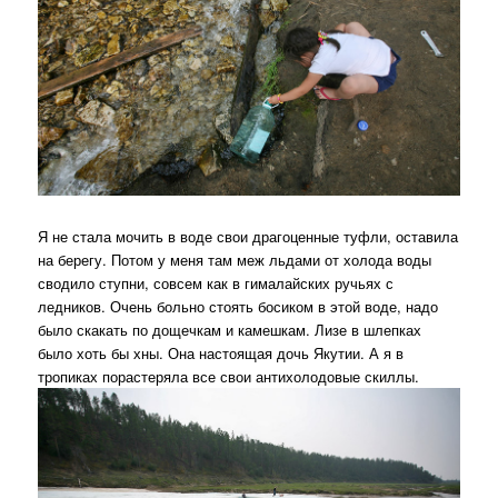
Я не стала мочить в воде свои драгоценные туфли, оставила
на берегу. Потом у меня там меж льдами от холода воды
сводило ступни, совсем как в гималайских ручьях с
ледников. Очень больно стоять босиком в этой воде, надо
было скакать по дощечкам и камешкам. Лизе в шлепках
было хоть бы хны. Она настоящая дочь Якутии. А я в
тропиках порастеряла все свои антихолодовые скиллы.