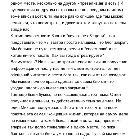
одном месте, несколько на другом - тревеливинг и есть ) И
путешествия по другим островам (не по соседним пляжам)
тоже вписываются, тк мы все равно опишем где там можно
селиться, что посмотреть, и даже как там живут лонгстееры
вроде нас.
К теме личностности блога и "ничего не обещали" - вот
представьте, что мы завтра просто напишем, что блог закрыт.
Мы больше не путешествуем, осели в "своем раю" и не
хотим ничего писать. Как вы тогда отреагируете?
Возмутитесь? Но вы же не тратите свои деньги на получение
информации от нас, у нас нет ни с кем контракта, т.е. нет
обещаний читателям вести блог так, как они от нас ожидают.
Мы имеем полное право сделать со своим блогом что
угодно, вплоть до внезапного закрытия."
Там еще были буквы, но не касающиеся этой темы. Ответ
получился длинным, тк действительно тема зацепила. Не
один Михаил недоумевает. Все это от того, что не всем
понятна эта самая "концепция жизни", которая на самом деле
не изменилась, а какой была, такой и осталась, просто мы
впервые так долго тревеливим в одном месте. Но пока
бояться закрытия блога уж точно не надо. Пускай мы пишем