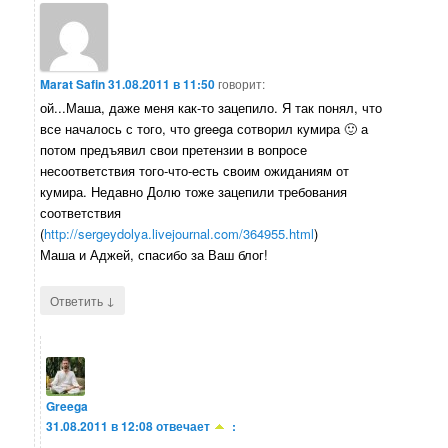
Marat Safin
31.08.2011 в 11:50
говорит:
ой...Маша, даже меня как-то зацепило. Я так понял, что
все началось с того, что greega сотворил кумира 🙂 а
потом предъявил свои претензии в вопросе
несоответствия того-что-есть своим ожиданиям от
кумира. Недавно Долю тоже зацепили требования
соответствия
(
http://sergeydolya.livejournal.com/364955.html
)
Маша и Аджей, спасибо за Ваш блог!
↓
Ответить
Greega
31.08.2011 в 12:08
отвечает
: