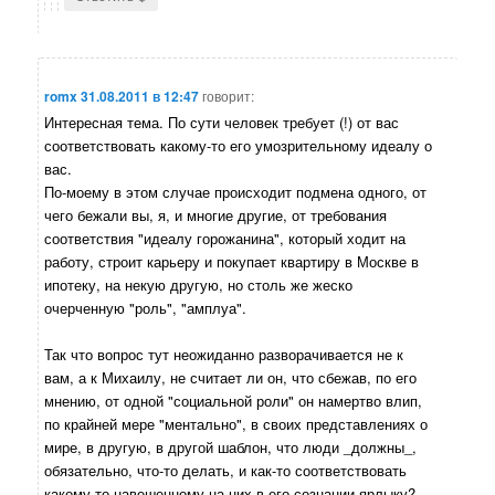
romx
31.08.2011 в 12:47
говорит:
Интересная тема. По сути человек требует (!) от вас
соответствовать какому-то его умозрительному идеалу о
вас.
По-моему в этом случае происходит подмена одного, от
чего бежали вы, я, и многие другие, от требования
соответствия "идеалу горожанина", который ходит на
работу, строит карьеру и покупает квартиру в Москве в
ипотеку, на некую другую, но столь же жеско
очерченную "роль", "амплуа".
Так что вопрос тут неожиданно разворачивается не к
вам, а к Михаилу, не считает ли он, что сбежав, по его
мнению, от одной "социальной роли" он намертво влип,
по крайней мере "ментально", в своих представлениях о
мире, в другую, в другой шаблон, что люди _должны_,
обязательно, что-то делать, и как-то соответствовать
какому-то навешенному на них в его сознании ярлыку?