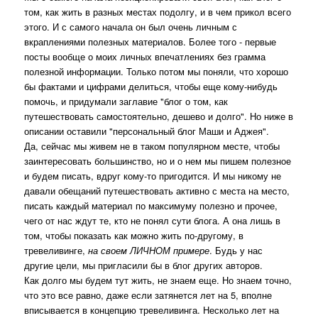
том, как жить в разных местах подолгу, и в чем прикол всего
этого. И с самого начала он был очень личным с
вкраплениями полезных материалов. Более того - первые
посты вообще о моих личных впечатлениях без грамма
полезной информации. Только потом мы поняли, что хорошо
бы фактами и цифрами делиться, чтобы еще кому-нибудь
помочь, и придумали заглавие "блог о том, как
путешествовать самостоятельно, дешево и долго". Но ниже в
описании оставили "персональный блог Маши и Аджея".
Да, сейчас мы живем не в таком популярном месте, чтобы
заинтересовать большинство, но и о нем мы пишем полезное
и будем писать, вдруг кому-то пригодится. И мы никому не
давали обещаний путешествовать активно с места на место,
писать каждый материал по максимуму полезно и прочее,
чего от нас ждут те, кто не понял сути блога. А она лишь в
том, чтобы показать как можно жить по-другому, в
тревеливинге,
на своем ЛИЧНОМ примере
. Будь у нас
другие цели, мы пригласили бы в блог других авторов.
Как долго мы будем тут жить, не знаем еще. Но знаем точно,
что это все равно, даже если затянется лет на 5, вполне
вписывается в концепцию тревеливинга. Несколько лет на