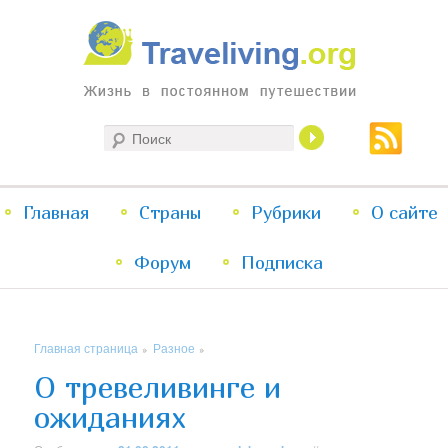
Жизнь в постоянном путешествии
Поиск
Traveliving
Главное
Главная
Страны
Перейти
Перейти
Рубрики
О сайте
меню
Форум
к
к
Подписка
основному
дополнительному
Главная страница
Разное
»
»
содержимому
содержимому
О тревеливинге и
ожиданиях