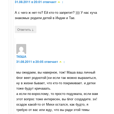
31.08.2011 в 20:01
отвечает
:
А с чего ж нет-то? Ей кто-то запретит? )))) У нас куча
знакомых родили детей в Индии и Тае.
↓
Ответить
ТЮША
31.08.2011 в 20:05
отвечает
:
мы ожидаем, вы наверное, тож! Маша ваш личный
блог веет роднотой:)хи если так можно выразиться,
ну в жизни бывает, что кто-то покрикивает. и детки
тоже будут кричааать.
а если по-взрослому, то просто подумала, если вам
этот вопрос тоже интересен, вы блог создадите. эх!
осадок какой-то от Михи остался, как будто, я
требую от вас или жду, что вы ради этой темы