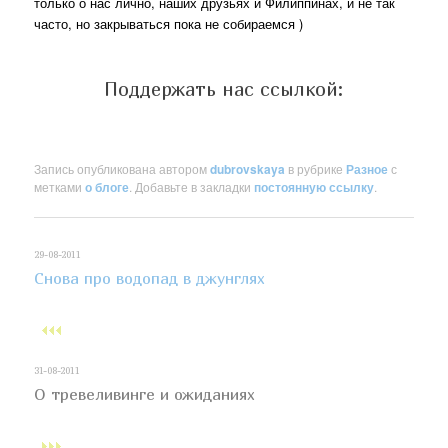
только о нас лично, наших друзьях и Филиппинах, и не так
часто, но закрываться пока не собираемся )
Поддержать нас ссылкой:
Запись опубликована автором
dubrovskaya
в рубрике
Разное
с
метками
о блоге
. Добавьте в закладки
постоянную ссылку
.
29-08-2011
Снова про водопад в джунглях
31-08-2011
О тревеливинге и ожиданиях