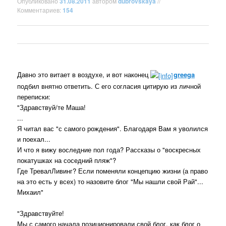
Опубликовано
31.08.2011
автором
dubrovskaya
//
Комментариев:
154
Давно это витает в воздухе, и вот наконец
greega
подбил внятно ответить. С его согласия цитирую из личной
переписки:
"Здравствуй/те Маша!
...
Я читал вас "с самого рождения". Благодаря Вам я уволился
и поехал...
И что я вижу воследние пол года? Рассказы о "воскресных
покатушках на соседний пляж"?
Где ТревалЛивинг? Если поменяли концепцию жизни (а право
на это есть у всех) то назовите блог "Мы нашли свой Рай"...
Михаил"
"Здравствуйте!
Мы с самого начала позиционировали свой блог, как блог о