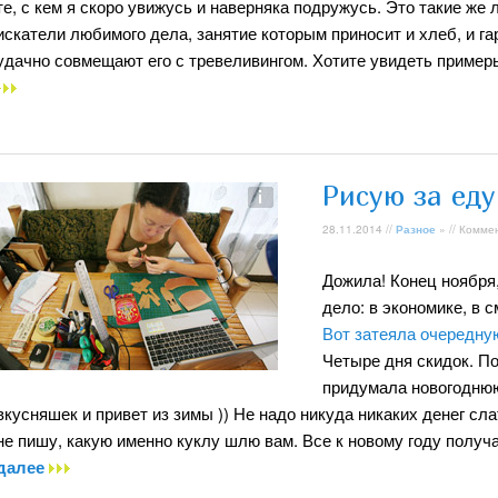
те, с кем я скоро увижусь и наверняка подружусь. Это такие же
искатели любимого дела, занятие которым приносит и хлеб, и г
удачно совмещают его с тревеливингом. Хотите увидеть приме
Рисую за еду
28.11.2014 //
Разное
» // Комме
Дожила! Конец ноября,
дело: в экономике, в с
Вот затеяла очередну
Четыре дня скидок. По
придумала новогоднюю 
вкусняшек и привет из зимы )) Не надо никуда никаких денег сла
не пишу, какую именно куклу шлю вам. Все к новому году получ
далее