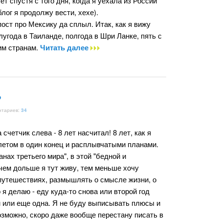
т спустя с того дня, когда я уехала из России
 блог я продолжу вести, хехе).
пост про Мексику да сплыл. Итак, как я вижу
лугода в Таиланде, полгода в Шри Ланке, пять с
им странам.
Читать далее
ь
нтариев:
34
счетчик слева - 8 лет насчитал! 8 лет, как я
летом в один конец и расплывчатыми планами.
анах третьего мира", в этой "бедной и
чем дольше я тут живу, тем меньше хочу
 путешествиях, размышлять о смысле жизни, о
я делаю - еду куда-то снова или второй год
м или еще одна. Я не буду выписывать плюсы и
Возможно, скоро даже вообще перестану писать в