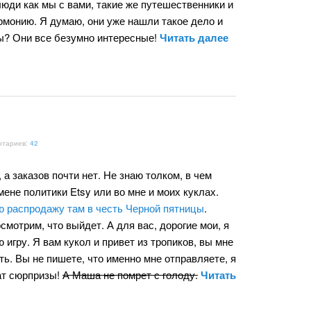
 люди как мы с вами, такие же путешественники и
армонию. Я думаю, они уже нашли такое дело и
ры? Они все безумно интересные!
Читать далее
нтариев:
42
 а заказов почти нет. Не знаю толком, в чем
мене политики Etsy или во мне и моих куклах.
ю распродажу там в честь Черной пятницы
.
смотрим, что выйдет. А для вас, дорогие мои, я
игру. Я вам кукол и привет из тропиков, вы мне
ть. Вы не пишете, что именно мне отправляете, я
ат сюрпризы!
А Маша не помрет с голоду.
Читать