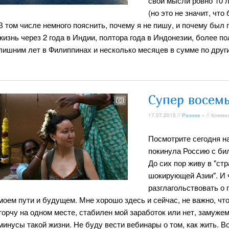
свои мысли ровно 10 ле
(но это не значит, что
В том числе немного пояснить, почему я не пишу, и почему был 
жизнь через 2 года в Индии, полтора года в Индонезии, более по
лишним лет в Филиппинах и несколько месяцев в сумме по друг
Супер восем
17.07.2015 //
Разное
» // Комме
Посмотрите сегодня на 
покинула Россию с би
До сих пор живу в "стр
шокирующей Азии". И 
разглагольствовать о
моем пути и будущем. Мне хорошо здесь и сейчас, не важно, что 
торчу на одном месте, стабилен мой заработок или нет, замуже
минусы такой жизни. Не буду вести вебинары о том, как жить. 