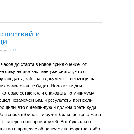
тешествий и
щи
нтариев:
16
часов до старта в новое приключение "от
е сижу на иголках, мне уже снится, что я
путаю даты, забываю документы, несмотря на
аких самолетов не будет. Надо в эти дни
 которые остаются, и спаковать по минимуму
прошел незамеченным, и результаты принесли
ообщили, что я демпингую и должна брать куда
и/автопрокат/билеты и будет большая каша мала
шло пятеро спонсоров-друзей. Вот буквально
и стал в процессе общения о спонсорстве, либо