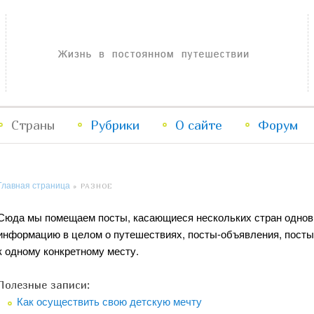
Жизнь в постоянном путешествии
Страны
Рубрики
Перейти
Перейти
О сайте
Форум
к
к
Главная страница
»
РАЗНОЕ
основному
дополнительному
Сюда мы помещаем посты, касающиеся нескольких стран одно
содержимому
содержимому
информацию в целом о путешествиях, посты-объявления, посты
к одному конкретному месту.
Полезные записи:
Как осуществить свою детскую мечту