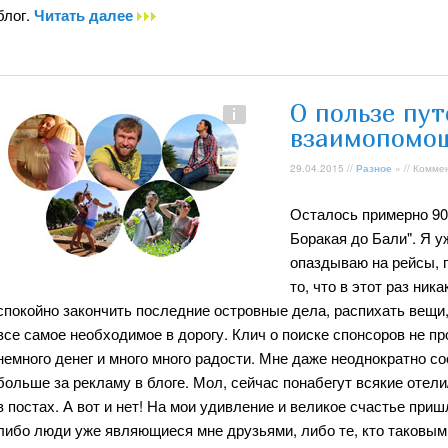
блог.
Читать далее
О пользе пу
взаимопомо
29.04.2015 //
Разное
» // Комме
Осталось примерно 90 
Боракая до Бали". Я уж
опаздываю на рейсы, 
то, что в этот раз ник
спокойно закончить последние островные дела, распихать вещи,
все самое необходимое в дорогу. Клич о поиске спонсоров не 
немного денег и много много радости. Мне даже неоднократно с
больше за рекламу в блоге. Мол, сейчас понабегут всякие отел
в постах. А вот и нет! На мои удивление и великое счастье при
либо люди уже являющиеся мне друзьями, либо те, кто таковым