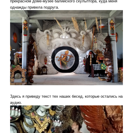
прекрасном доме-музее балийского скульптора, куда меня
однажды привела подруга.
Здесь я приведу текст тех наших бесед, которые остались на
аудио.