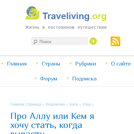
Жизнь в постоянном путешествии
Поиск
Traveliving
Главное
Главная
Страны
Перейти
Перейти
Рубрики
О сайте
меню
Форум
к
к
Подписка
основному
дополнительному
Главная страница
Индонезия
Бали
Убуд
»
»
»
»
содержимому
содержимому
Про Аллу или Кем я
хочу стать, когда
вырасту