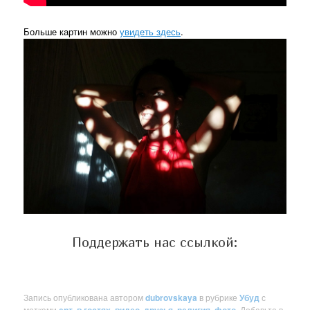
Больше картин можно
увидеть здесь
.
Поддержать нас ссылкой:
Запись опубликована автором
dubrovskaya
в рубрике
Убуд
с
метками
арт
,
в гостях
,
видео
,
друзья
,
религия
,
фото
. Добавьте в