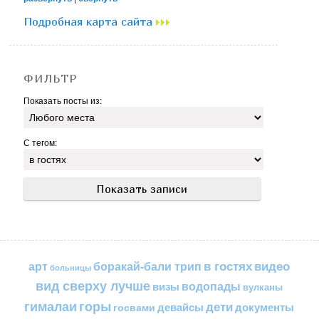
Подробная карта сайта
ФИЛЬТР
Показать посты из:
С тегом:
в гостях
видео
арт
боракай-бали трип
больницы
вид сверху лучше
водопады
визы
вулканы
горы
гималаи
дети
документы
госвами
девайсы