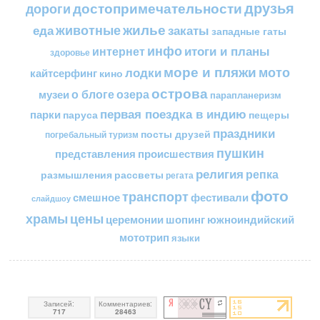
друзья
достопримечательности
дороги
жилье
еда
животные
закаты
западные гаты
инфо
итоги и планы
интернет
здоровье
море и пляжи
мото
лодки
кайтсерфинг
кино
острова
о блоге
озера
музеи
парапланеризм
первая поездка в индию
парки
пещеры
паруса
праздники
посты друзей
погребальный туризм
пушкин
представления
происшествия
религия
репка
размышления
рассветы
регата
фото
транспорт
смешное
фестивали
слайдшоу
цены
храмы
церемонии
шопинг
южноиндийский
мототрип
языки
Записей:
Комментариев:
717
28463