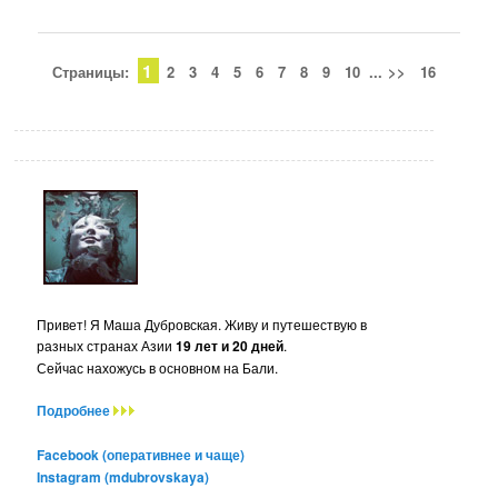
1
Страницы:
2
3
4
5
6
7
8
9
10
...
>>
16
Привет! Я Маша Дубровская. Живу и путешествую в
разных странах Азии
19 лет и 20 дней
.
Сейчас нахожусь в основном на Бали.
Подробнее
Facebook (оперативнее и чаще)
Instagram (mdubrovskaya)