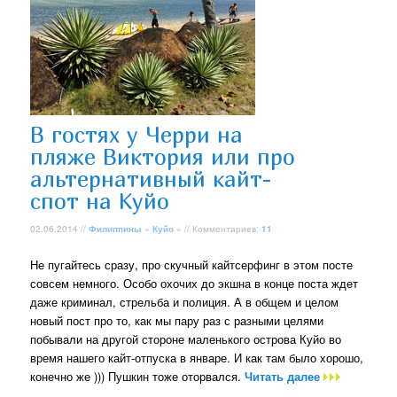
В гостях у Черри на
пляже Виктория или про
альтернативный кайт-
спот на Куйо
02.06.2014 //
Филиппины
»
Куйо
» // Комментариев:
11
Не пугайтесь сразу, про скучный кайтсерфинг в этом посте
совсем немного. Особо охочих до экшна в конце поста ждет
даже криминал, стрельба и полиция. А в общем и целом
новый пост про то, как мы пару раз с разными целями
побывали на другой стороне маленького острова Куйо во
время нашего кайт-отпуска в январе. И как там было хорошо,
конечно же ))) Пушкин тоже оторвался.
Читать далее