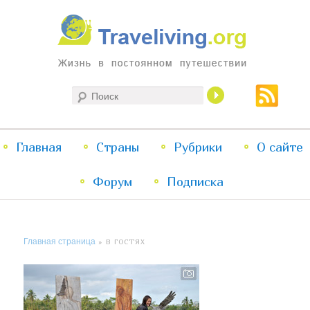
Жизнь в постоянном путешествии
Поиск
Traveliving
Главное
Главная
Страны
Перейти
Перейти
Рубрики
О сайте
меню
Форум
к
к
Подписка
основному
дополнительному
Главная страница
» В ГОСТЯХ
содержимому
содержимому