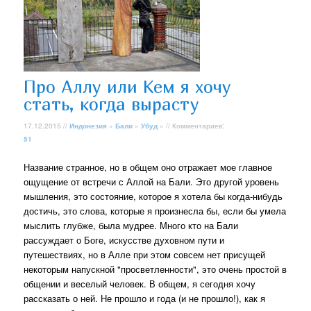
Про Аллу или Кем я хочу
стать, когда вырасту
17.12.2015 //
Индонезия
»
Бали
»
Убуд
» // Комментариев:
51
Название странное, но в общем оно отражает мое главное
ощущение от встречи с Аллой на Бали. Это другой уровень
мышления, это состояние, которое я хотела бы когда-нибудь
достичь, это слова, которые я произнесла бы, если бы умела
мыслить глубже, была мудрее. Много кто на Бали
рассуждает о Боге, искусстве духовном пути и
путешествиях, но в Алле при этом совсем нет присущей
некоторым напускной "просветленности", это очень простой в
общении и веселый человек. В общем, я сегодня хочу
рассказать о ней. Не прошло и года (и не прошло!), как я