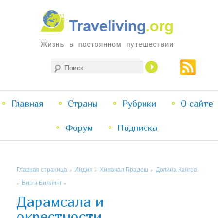
Жизнь в постоянном путешествии
Поиск
Traveliving
Главное
Главная
Страны
Перейти
Перейти
Рубрики
О сайте
меню
Форум
к
к
Подписка
основному
дополнительному
Главная страница
Индия
Химачал Прадеш
Долина Кангра
»
»
»
содержимому
содержимому
Бир и Биллинг
»
»
Дарамсала и
окрестности