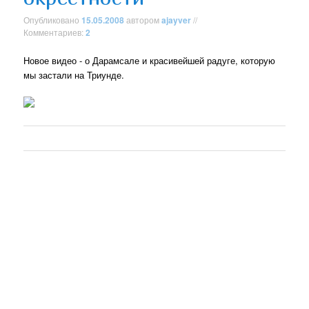
Опубликовано
15.05.2008
автором
ajayver
//
Комментариев:
2
Новое видео - о Дарамсале и красивейшей радуге, которую
мы застали на Триунде.