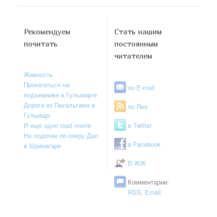
Рекомендуем
Стать нашим
почитать
постоянным
читателем
Живность
Прокатиться на
по E-mail
подъемнике в Гульмарге
Дорога из Пахальгама в
по Rss
Гульмарг
И еще одно road movie
в Twitter
На лодочке по озеру Дал
в Facebook
в Шринагаре
В ЖЖ
Комментарии:
RSS
,
Email