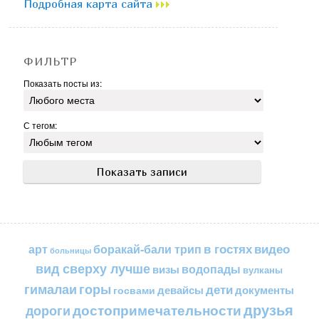
Подробная карта сайта
ФИЛЬТР
Показать посты из:
С тегом:
в гостях
видео
арт
боракай-бали трип
больницы
вид сверху лучше
водопады
визы
вулканы
горы
гималаи
дети
документы
госвами
девайсы
друзья
достопримечательности
дороги