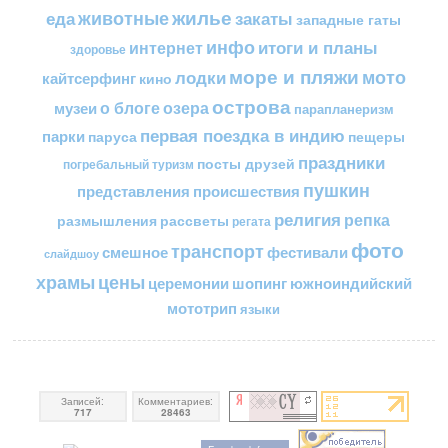
жилье
еда
животные
закаты
западные гаты
инфо
итоги и планы
интернет
здоровье
море и пляжи
мото
лодки
кайтсерфинг
кино
острова
о блоге
озера
музеи
парапланеризм
первая поездка в индию
парки
пещеры
паруса
праздники
посты друзей
погребальный туризм
пушкин
представления
происшествия
религия
репка
размышления
рассветы
регата
фото
транспорт
смешное
фестивали
слайдшоу
цены
храмы
церемонии
шопинг
южноиндийский
мототрип
языки
Записей:
Комментариев:
717
28463