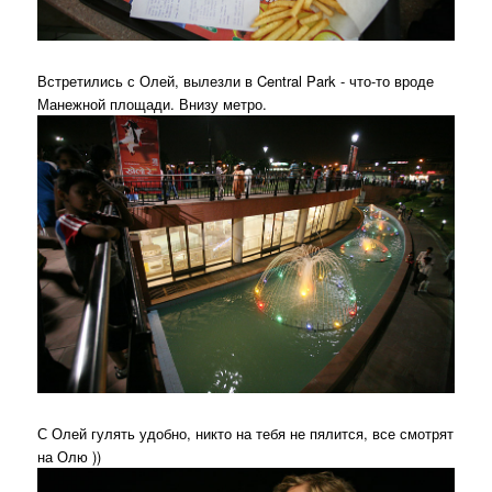
Встретились с Олей, вылезли в Central Park - что-то вроде
Манежной площади. Внизу метро.
С Олей гулять удобно, никто на тебя не пялится, все смотрят
на Олю ))