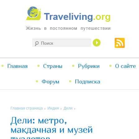
Жизнь в постоянном путешествии
Поиск
Traveliving
Главное
Главная
Страны
Перейти
Перейти
Рубрики
О сайте
меню
Форум
к
к
Подписка
основному
дополнительному
Главная страница
Индия
Дели
»
»
»
содержимому
содержимому
Дели: метро,
макдачная и музей
туалетов