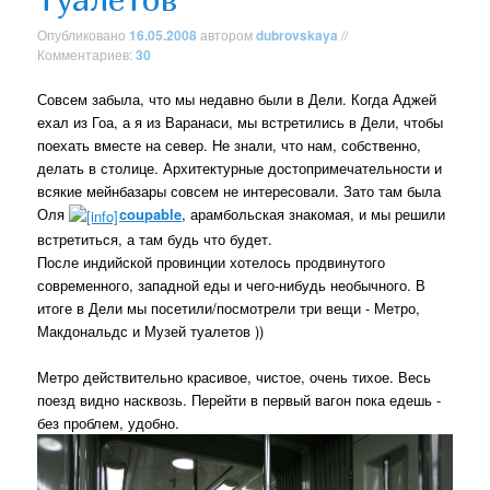
Опубликовано
16.05.2008
автором
dubrovskaya
//
Комментариев:
30
Совсем забыла, что мы недавно были в Дели. Когда Аджей
ехал из Гоа, а я из Варанаси, мы встретились в Дели, чтобы
поехать вместе на север. Не знали, что нам, собственно,
делать в столице. Архитектурные достопримечательности и
всякие мейнбазары совсем не интересовали. Зато там была
Оля
coupable
, арамбольская знакомая, и мы решили
встретиться, а там будь что будет.
После индийской провинции хотелось продвинутого
современного, западной еды и чего-нибудь необычного. В
итоге в Дели мы посетили/посмотрели три вещи - Метро,
Макдональдс и Музей туалетов ))
Метро действительно красивое, чистое, очень тихое. Весь
поезд видно насквозь. Перейти в первый вагон пока едешь -
без проблем, удобно.