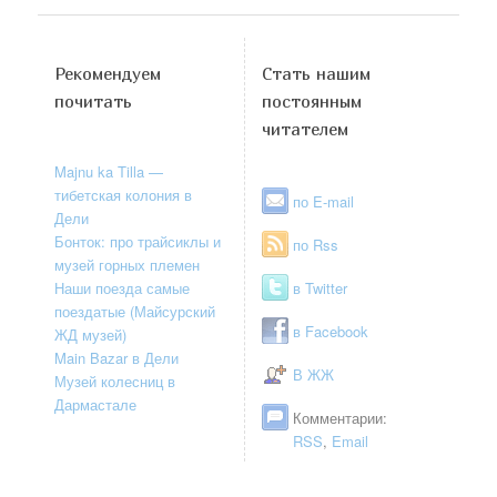
Рекомендуем
Стать нашим
почитать
постоянным
читателем
Majnu ka Tilla —
тибетская колония в
по E-mail
Дели
Бонток: про трайсиклы и
по Rss
музей горных племен
Наши поезда самые
в Twitter
поездатые (Майсурский
в Facebook
ЖД музей)
Main Bazar в Дели
В ЖЖ
Музей колесниц в
Дармастале
Комментарии:
RSS
,
Email