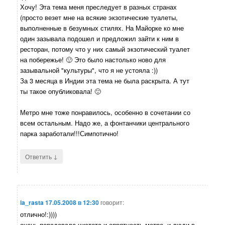
Хочу! Эта тема меня преследует в разных странах
(просто везет мне на всякие экзотические туалеты,
выполненные в безумных стилях. На Майорке ко мне
один зазывала подошел и предложил зайти к ним в
ресторан, потому что у них самый экзотический туалет
на побережье! 🙂 Это было настолько ново для
зазывальной "культуры", что я не устояла :))
За 3 месяца в Индии эта тема не была раскрыта. А тут
ты такое опубликовала! 🙂
Метро мне тоже понравилось, особенно в сочетании со
всем остальным. Надо же, а фонтанчики центрального
парка заработали!!!Симпотично!
↓
Ответить
la_rasta
17.05.2008 в 12:30
говорит:
отлично!:))))
очень порадовала чистота и опрятность метро, и люди в