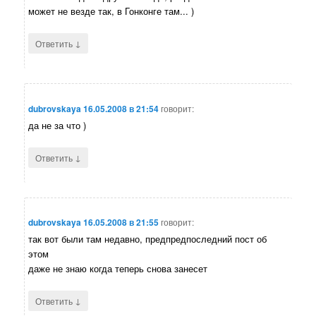
может не везде так, в Гонконге там... )
↓
Ответить
dubrovskaya
16.05.2008 в 21:54
говорит:
да не за что )
↓
Ответить
dubrovskaya
16.05.2008 в 21:55
говорит:
так вот были там недавно, предпредпоследний пост об
этом
даже не знаю когда теперь снова занесет
↓
Ответить