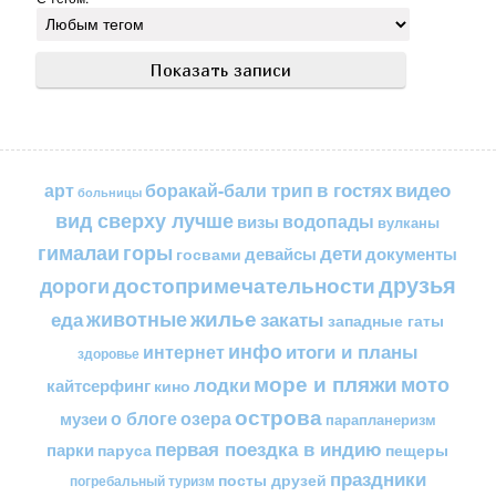
в гостях
видео
арт
боракай-бали трип
больницы
вид сверху лучше
водопады
визы
вулканы
горы
гималаи
дети
документы
госвами
девайсы
друзья
достопримечательности
дороги
жилье
еда
животные
закаты
западные гаты
инфо
итоги и планы
интернет
здоровье
море и пляжи
мото
лодки
кайтсерфинг
кино
острова
о блоге
озера
музеи
парапланеризм
первая поездка в индию
парки
пещеры
паруса
праздники
посты друзей
погребальный туризм