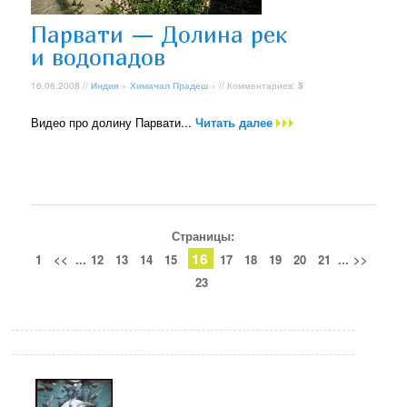
Парвати — Долина рек
и водопадов
16.06.2008 //
Индия
»
Химачал Прадеш
» // Комментариев:
5
Видео про долину Парвати...
Читать далее
Страницы:
16
1
<<
...
12
13
14
15
17
18
19
20
21
...
>>
23