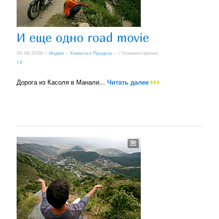
И еще одно road movie
30.06.2008 //
Индия
»
Химачал Прадеш
» // Комментариев:
15
Дорога из Касоля в Манали...
Читать далее