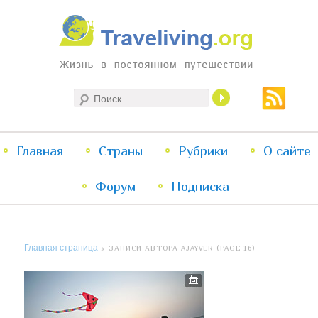
Жизнь в постоянном путешествии
Поиск
Traveliving
Главное
Главная
Страны
Перейти
Перейти
Рубрики
О сайте
меню
Форум
к
к
Подписка
основному
дополнительному
Главная страница
»
ЗАПИСИ АВТОРА AJAYVER
(PAGE 16)
содержимому
содержимому