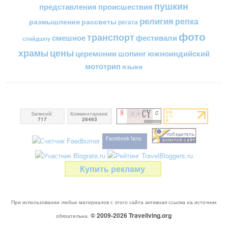
пушкин
представления
происшествия
религия
репка
размышления
рассветы
регата
фото
транспорт
смешное
фестивали
слайдшоу
цены
храмы
церемонии
шопинг
южноиндийский
мототрип
языки
Записей:
Комментариев:
717
28463
Facebook fans:
Купить рекламу
При использовании любых материалов с этого сайта активная ссылка на источник
© 2009-2026
Traveliving
.org
обязательна.