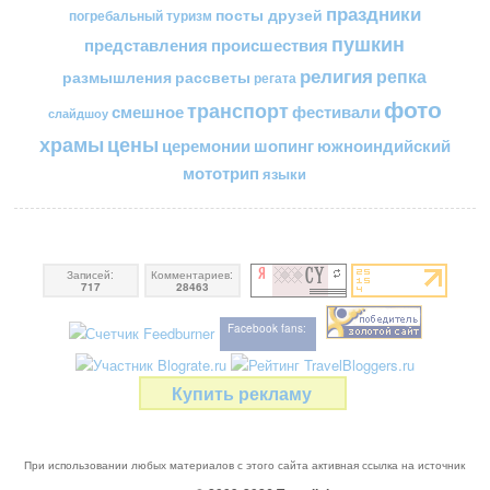
праздники
посты друзей
погребальный туризм
пушкин
представления
происшествия
религия
репка
размышления
рассветы
регата
фото
транспорт
смешное
фестивали
слайдшоу
цены
храмы
церемонии
шопинг
южноиндийский
мототрип
языки
Записей:
Комментариев:
717
28463
Facebook fans:
Купить рекламу
При использовании любых материалов с этого сайта активная ссылка на источник