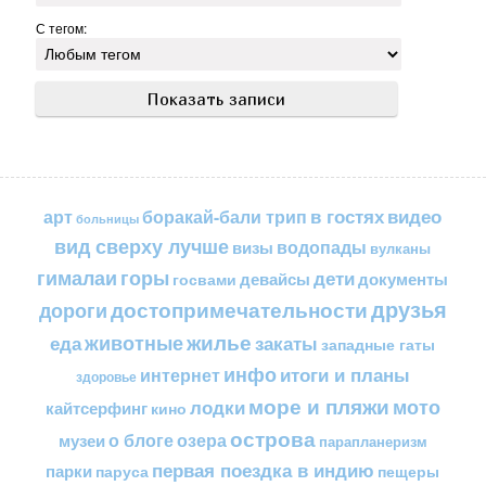
С тегом:
в гостях
видео
арт
боракай-бали трип
больницы
вид сверху лучше
водопады
визы
вулканы
горы
гималаи
дети
документы
госвами
девайсы
друзья
достопримечательности
дороги
жилье
еда
животные
закаты
западные гаты
инфо
итоги и планы
интернет
здоровье
море и пляжи
мото
лодки
кайтсерфинг
кино
острова
о блоге
озера
музеи
парапланеризм
первая поездка в индию
парки
пещеры
паруса