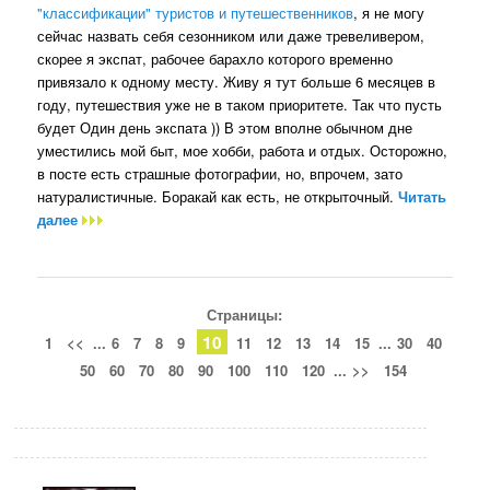
"классификации" туристов и путешественников
, я не могу
сейчас назвать себя сезонником или даже тревеливером,
скорее я экспат, рабочее барахло которого временно
привязало к одному месту. Живу я тут больше 6 месяцев в
году, путешествия уже не в таком приоритете. Так что пусть
будет Один день экспата )) В этом вполне обычном дне
уместились мой быт, мое хобби, работа и отдых. Осторожно,
в посте есть страшные фотографии, но, впрочем, зато
натуралистичные. Боракай как есть, не открыточный.
Читать
далее
Страницы:
10
1
<<
...
6
7
8
9
11
12
13
14
15
...
30
40
50
60
70
80
90
100
110
120
...
>>
154