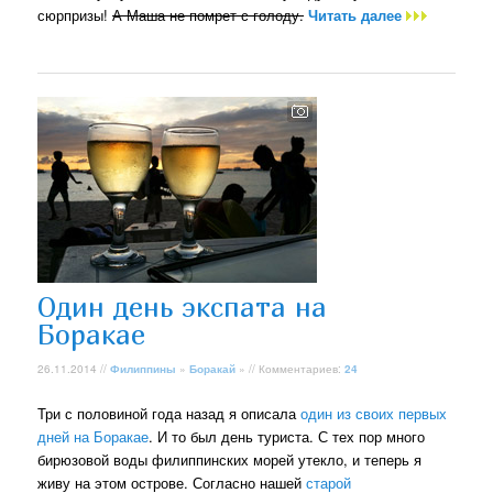
сюрпризы!
А Маша не помрет с голоду.
Читать далее
Один день экспата на
Боракае
26.11.2014 //
Филиппины
»
Боракай
» // Комментариев:
24
Три с половиной года назад я описала
один из своих первых
дней на Боракае
. И то был день туриста. С тех пор много
бирюзовой воды филиппинских морей утекло, и теперь я
живу на этом острове. Согласно нашей
старой