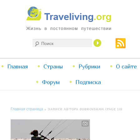
Жизнь в постоянном путешествии
Поиск
Traveliving
Главное
Главная
Страны
Перейти
Перейти
Рубрики
О сайте
меню
Форум
к
к
Подписка
основному
дополнительному
Главная страница
»
ЗАПИСИ АВТОРА DUBROVSKAYA
(PAGE 10)
содержимому
содержимому