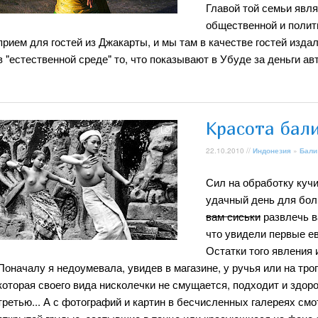
Главой той семьи явл
общественной и полити
прием для гостей из Джакарты, и мы там в качестве гостей изда
в "естественной среде" то, что показывают в Убуде за деньги а
Красота бал
22.10.2010 //
Индонезия
»
Бали
Сил на обработку кучи
удачный день для бол
вам сиськи
развлечь в
что увидели первые е
Остатки того явления 
Поначалу я недоумевала, увидев в магазине, у ручья или на тр
которая своего вида нисколечки не смущается, подходит и здор
третью... А с фотографий и картин в бесчисленных галереях с