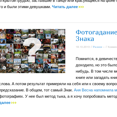
открытой грудью, застывшие в танце или красующиеся на фоне я
то и были этими девушками.
Читать далее
Фотогадание
Знака
18.10.2010 //
Разное
» // Комме
Помнится, в девичеств
доходило, но это было
нибудь. В том числе м
книге или загадать кн
слова. А потом результат примеряли на себя или к своему вопро
предсказание. В общем, тот самый
Знак
.
Аня Весна напомнила м
фотографиях. У нее был метод тыка, а я хочу попробовать метод
далее