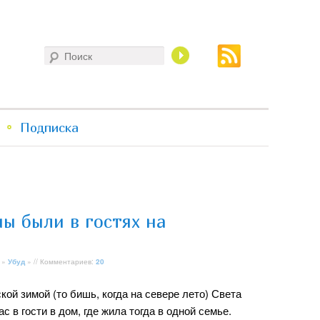
Поиск
Подписка
мы были в гостях на
»
Убуд
» // Комментариев:
20
ской зимой (то бишь, когда на севере лето) Света
с в гости в дом, где жила тогда в одной семье.