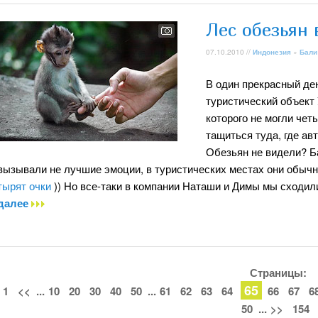
Лес обезьян 
07.10.2010 //
Индонезия
»
Бали
В один прекрасный де
туристический объект 
которого не могли че
тащиться туда, где ав
Обезьян не видели? Б
вызывали не лучшие эмоции, в туристических местах они обыч
тырят очки
)) Но все-таки в компании Наташи и Димы мы сходил
далее
Страницы:
65
1
<<
...
10
20
30
40
50
...
61
62
63
64
66
67
6
50
...
>>
154