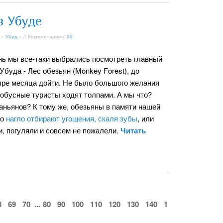
в Убуде
»
Убуд
» // Комментариев:
25
нь мы все-таки выбрались посмотреть главный
Убуда - Лес обезьян (Monkey Forest), до
тыре месяца дойти. Не было большого желания
тобусные туристы ходят толпами. А мы что?
аньянов? К тому же, обезьяны в памяти нашей
но
нагло отбирают угощения, скаля зубы
, или
и, погуляли и совсем не пожалели.
Читать
8
69
70
...
80
90
100
110
120
130
140
1