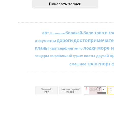
в го
арт
боракай-бали трип
больницы
достопримечате
дороги
документы
море и
планы
лодки
кайтсерфинг
кино
п
пещеры
посты друзей
погребальный туризм
транспорт
смешное
ф
Записей:
Комментариев:
717
28463