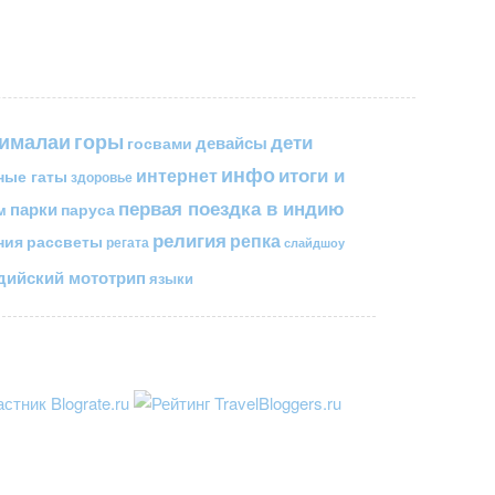
горы
гималаи
дети
госвами
девайсы
инфо
итоги и
интернет
ные гаты
здоровье
первая поездка в индию
парки
паруса
м
религия
репка
ния
рассветы
регата
слайдшоу
ийский мототрип
языки