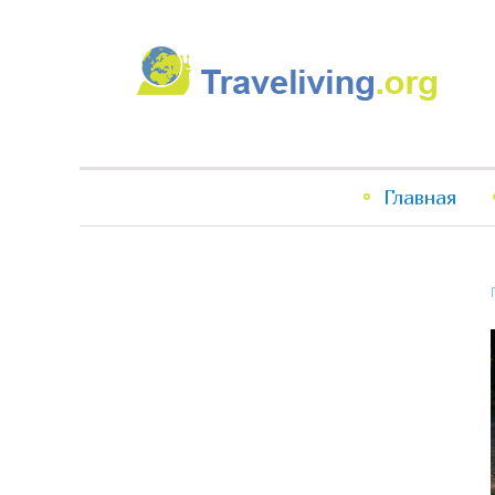
Traveliving
Главное
Главная
меню