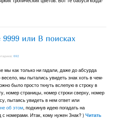
рких тропических цветов. Вот те бабуси когда-
 9999 или В поисках
нтариев:
692
е мы как только ни гадали, даже до абсурда
 весело, мы пытались увидеть знак хоть в чем-
ожно было просто ткнуть вслепую в строку в
игу, номер страницы, номер строки сверху, номер
су, пытаясь увидеть в нем ответ или
не об этом
, подкинув идею погадать на
 с номерами. Итак, кому нужен Знак? )
Читать