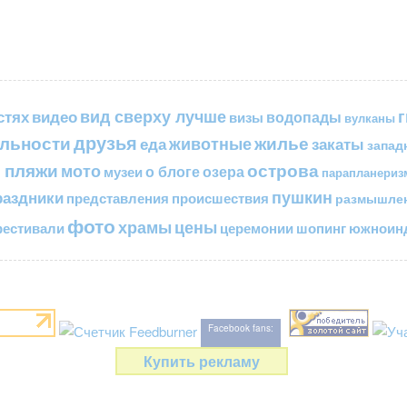
вид сверху лучше
стях
видео
водопады
визы
вулканы
друзья
льности
жилье
еда
животные
закаты
запад
 пляжи
острова
мото
о блоге
озера
музеи
парапланериз
пушкин
раздники
представления
происшествия
размышле
фото
цены
храмы
естивали
церемонии
шопинг
южноинд
Facebook fans:
Купить рекламу