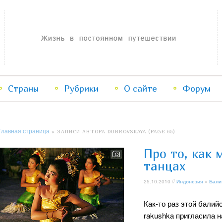
Жизнь в постоянном путешествии
Страны
Рубрики
Перейти
Перейти
О сайте
Форум
к
к
Главная страница
»
ЗАПИСИ АВТОРА DUBROVSKAYA
(PAGE 65)
основному
дополнительному
Про то, как 
содержимому
содержимому
танцах
25.10.2010 //
Индонезия
»
Бали
Как-то раз этой балий
rakushka пригласила на