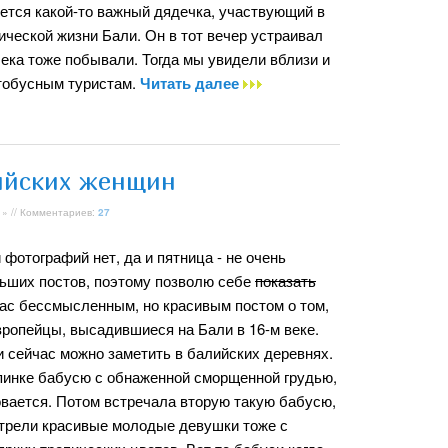
яется какой-то важный дядечка, участвующий в
ческой жизни Бали. Он в тот вечер устраивал
лека тоже побывали. Тогда мы увидели вблизи и
втобусным туристам.
Читать далее
ийских женщин
» // Комментариев:
27
 фотографий нет, да и пятница - не очень
ьших постов, поэтому позволю себе
показать
ас бессмысленным, но красивым постом о том,
вропейцы, высадившиеся на Бали в 16-м веке.
и сейчас можно заметить в балийских деревнях.
опинке бабусю с обнаженной сморщенной грудью,
овается. Потом встречала вторую такую бабусю,
мотрели красивые молодые девушки тоже с