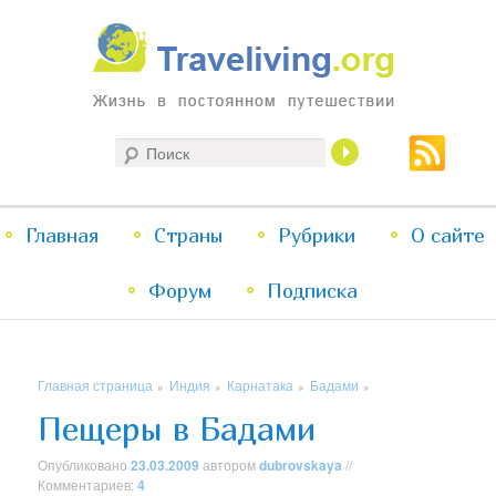
Жизнь в постоянном путешествии
Поиск
Traveliving
Главное
Главная
Страны
Перейти
Перейти
Рубрики
О сайте
меню
Форум
к
к
Подписка
основному
дополнительному
Главная страница
Индия
Карнатака
Бадами
»
»
»
»
содержимому
содержимому
Пещеры в Бадами
Опубликовано
23.03.2009
автором
dubrovskaya
//
Комментариев:
4