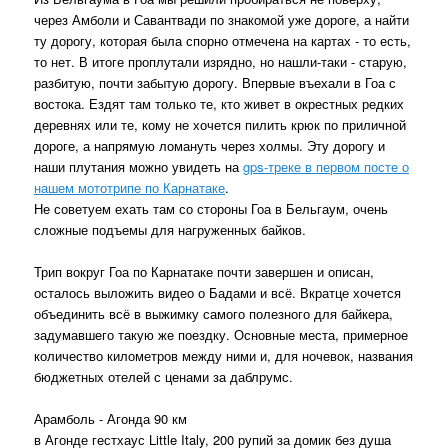
через Амболи и Савантвади по знакомой уже дороге, а найти
ту дорогу, которая была спорно отмечена на картах - то есть,
то нет. В итоге проплутали изрядно, но нашли-таки - старую,
разбитую, почти забытую дорогу. Впервые въехали в Гоа с
востока. Ездят там только те, кто живет в окрестных редких
деревнях или те, кому не хочется пилить крюк по приличной
дороге, а напрямую ломануть через холмы. Эту дорогу и
наши плутания можно увидеть на
gps-треке в первом посте о
нашем мототрипе по Карнатаке
.
Не советуем ехать там со стороны Гоа в Бельгаум, очень
сложные подъемы для нагруженных байков.
Трип вокруг Гоа по Карнатаке почти завершен и описан,
осталось выложить видео о Бадами и всё. Вкратце хочется
объединить всё в выжимку самого полезного для байкера,
задумавшего такую же поездку. Основные места, примерное
количество километров между ними и, для ночевок, названия
бюджетных отелей с ценами за даблрумс.
Арамболь - Агонда 90 км
в Агонде гестхаус Little Italy, 200 рупий за домик без душа