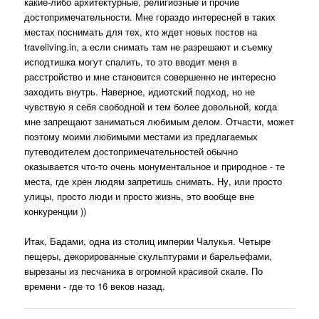
какие-либо архитектурные, религиозные и прочие
достопримечательности. Мне гораздо интересней в таких
местах поснимать для тех, кто ждет новых постов на
traveliving.in, а если снимать там не разрешают и съемку
исподтишка могут спалить, то это вводит меня в
расстройство и мне становится совершенно не интересно
заходить внутрь. Наверное, идиотский подход, но не
чувствую я себя свободной и тем более довольной, когда
мне запрещают заниматься любимым делом. Отчасти, может
поэтому моими любимыми местами из предлагаемых
путеводителем достопримечательностей обычно
оказывается что-то очень монументальное и природное - те
места, где хрен людям запретишь снимать. Ну, или просто
улицы, просто люди и просто жизнь, это вообще вне
конкуренции ))
Итак, Бадами, одна из столиц империи Чалукья. Четыре
пещеры, декорированные скульптурами и барельефами,
вырезаны из песчаника в огромной красивой скале. По
времени - где то 16 веков назад.