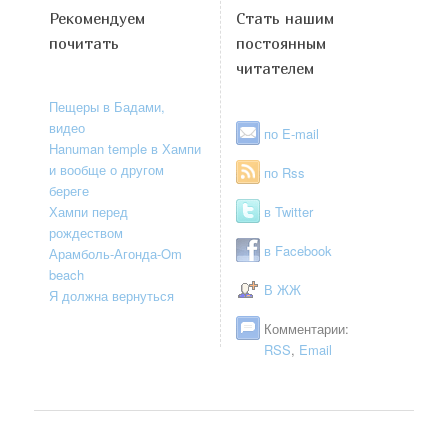
Рекомендуем
Стать нашим
почитать
постоянным
читателем
Пещеры в Бадами,
видео
по E-mail
Hanuman temple в Хампи
и вообще о другом
по Rss
береге
Хампи перед
в Twitter
рождеством
в Facebook
Арамболь-Агонда-Om
beach
В ЖЖ
Я должна вернуться
Комментарии:
RSS
,
Email