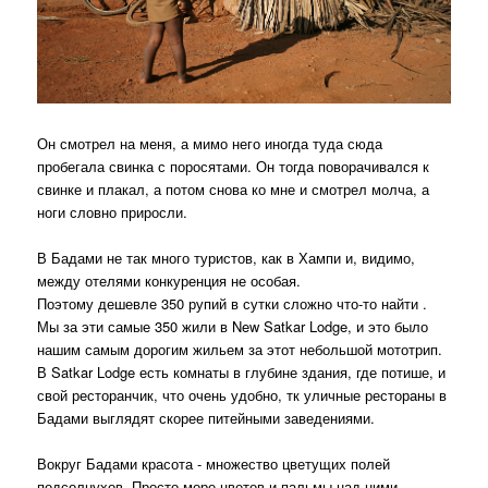
Он смотрел на меня, а мимо него иногда туда сюда
пробегала свинка с поросятами. Он тогда поворачивался к
свинке и плакал, а потом снова ко мне и смотрел молча, а
ноги словно приросли.
В Бадами не так много туристов, как в Хампи и, видимо,
между отелями конкуренция не особая.
Поэтому дешевле 350 рупий в сутки сложно что-то найти .
Мы за эти самые 350 жили в New Satkar Lodge, и это было
нашим самым дорогим жильем за этот небольшой мототрип.
В Satkar Lodge есть комнаты в глубине здания, где потише, и
свой ресторанчик, что очень удобно, тк уличные рестораны в
Бадами выглядят скорее питейными заведениями.
Вокруг Бадами красота - множество цветущих полей
подсолнухов. Просто море цветов и пальмы над ними.