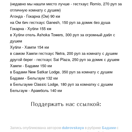
(недавно мы нашли место лучше - гестхаус Romio, 270 руп за
отличную комнату с душем)
Агонда - Гокарна (Ом) 90 км
на Ом бич гестхаус Ganesh, 150 руп за домик без душа
Гокарна - Хубли 155 км
в Хубли отель Ashoka Towers, 300 руп за огромный дабл с
душем
Хубли - Хампи 154 км
в самом Хампи гестхаус Netra, 200 руп за комнату с душем
другой берег - гестхаус Sai Plaza, 250 руп за домик с душем
Хампи - Бадами 150 км
в Бадами New Satkar Lodge, 350 руп за комнату с душем
Бадами - Бельгаум 132 км
в Бельгауме Classic Lodge, 180 руп за комнатку с душем
Бельгаум - Арамболь 140 км
Поддержать нас ссылкой:
Запись опубликована автором
dubrovskaya
в рубрике
Бадами
с