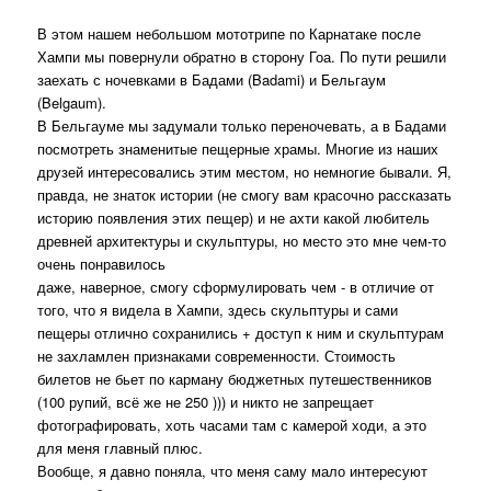
В этом нашем небольшом мототрипе по Карнатаке после
Хампи мы повернули обратно в сторону Гоа. По пути решили
заехать с ночевками в Бадами (Badami) и Бельгаум
(Belgaum).
В Бельгауме мы задумали только переночевать, а в Бадами
посмотреть знаменитые пещерные храмы. Многие из наших
друзей интересовались этим местом, но немногие бывали. Я,
правда, не знаток истории (не смогу вам красочно рассказать
историю появления этих пещер) и не ахти какой любитель
древней архитектуры и скульптуры, но место это мне чем-то
очень понравилось
даже, наверное, смогу сформулировать чем - в отличие от
того, что я видела в Хампи, здесь скульптуры и сами
пещеры отлично сохранились + доступ к ним и скульптурам
не захламлен признаками современности. Стоимость
билетов не бьет по карману бюджетных путешественников
(100 рупий, всё же не 250 ))) и никто не запрещает
фотографировать, хоть часами там с камерой ходи, а это
для меня главный плюс.
Вообще, я давно поняла, что меня саму мало интересуют