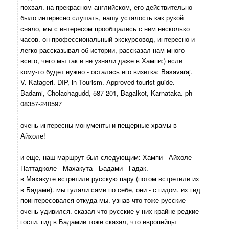
похвал. на прекрасном английском, его действительно
было интересно слушать, нашу усталость как рукой
сняло, мы с интересом прообщались с ним несколько
часов. он профессиональный экскурсовод, интересно и
легко рассказывал об истории, рассказал нам много
всего, чего мы так и не узнали даже в Хампи:) если
кому-то будет нужно - осталась его визитка: Basavaraj.
V. Katageri. DIP, in Tourism. Approved tourist guide.
Badami, Cholachagudd, 587 201, Bagalkot, Karnataka. ph
08357-240597
очень интересны монументы и пещерные храмы в
Айхоле!
и еще, наш маршрут был следующим: Хампи - Айхоле -
Паттадколе - Махакута - Бадами - Гадак.
в Махакуте встретили русскую пару (потом встретили их
в Бадами). мы гуляли сами по себе, они - с гидом. их гид
поинтересовался откуда мы. узнав что тоже русские
очень удивился. сказал что русские у них крайне редкие
гости. гид в Бадамии тоже сказал, что европейцы