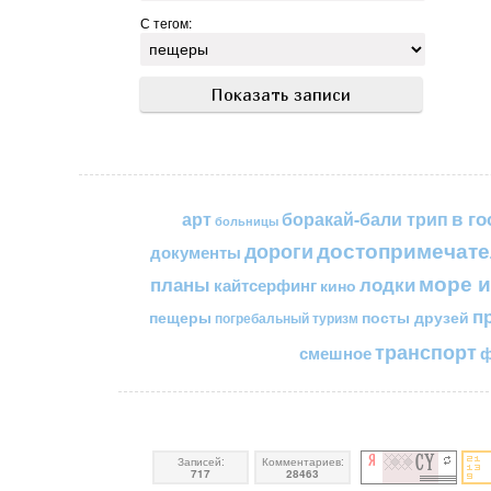
С тегом:
в го
арт
боракай-бали трип
больницы
достопримечате
дороги
документы
море и
планы
лодки
кайтсерфинг
кино
п
пещеры
посты друзей
погребальный туризм
транспорт
смешное
ф
Записей:
Комментариев:
717
28463