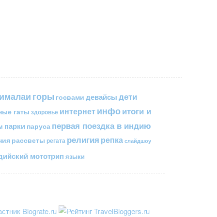
горы
гималаи
дети
госвами
девайсы
инфо
итоги и
интернет
ные гаты
здоровье
первая поездка в индию
парки
паруса
м
религия
репка
ния
рассветы
регата
слайдшоу
ийский мототрип
языки