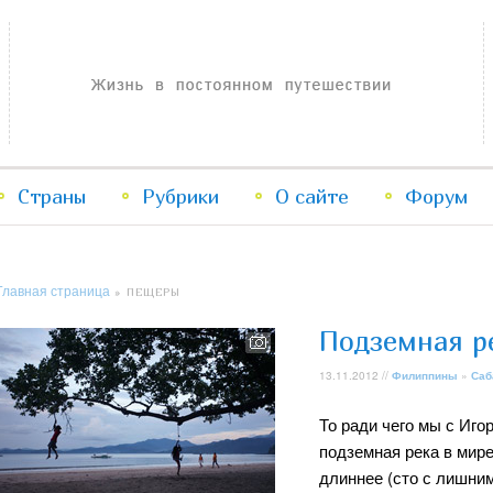
Жизнь в постоянном путешествии
Страны
Рубрики
Перейти
Перейти
О сайте
Форум
к
к
Главная страница
» ПЕЩЕРЫ
основному
дополнительному
Подземная р
содержимому
содержимому
13.11.2012 //
Филиппины
»
Саб
То ради чего мы с Иго
подземная река в мире
длиннее (сто с лишним