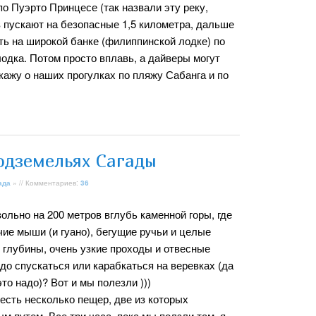
по Пуэрто Принцесе (так назвали эту реку,
в пускают на безопасные 1,5 километра, дальше
ть на широкой банке (филиппинской лодке) по
лодка. Потом просто вплавь, а дайверы могут
скажу о наших прогулках по пляжу Сабанга и по
одземельях Сагады
ада
» // Комментариев:
36
льно на 200 метров вглубь каменной горы, где
ие мыши (и гуано), бегущие ручьи и целые
 глубины, очень узкие проходы и отвесные
до спускаться или карабкаться на веревках (да
то надо)? Вот и мы полезли )))
есть несколько пещер, две из которых
путем. Все три часа, пока мы ползли там, я