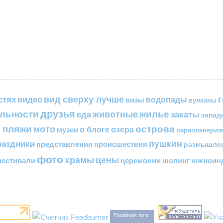
вид сверху лучше
стях
видео
водопады
визы
вулканы
друзья
льности
жилье
еда
животные
закаты
запад
 пляжи
острова
мото
о блоге
озера
музеи
парапланериз
пушкин
раздники
представления
происшествия
размышле
фото
цены
храмы
естивали
церемонии
шопинг
южноинд
Facebook fans: