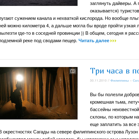
заглянуть дайверы. А 
оказывается) туристо
пугают сужением канала и нехваткой кислорода. Но вообще плы
ней можно километра 4, а дальше могла бы вроде пройти узкая 
вылезти где-то в соседней провинции )) В общем, сегодня я рас
подземной реке под сводами пещер.
Читать далее
Три часа в п
30.11.2010 //
Филиппины
»
Саг
Вы бы полезли доброво
кромешная тьма, летуч
бассейны неизвестной
склоны, по которым на
еще заплатить за все э
В окрестностях Сагады на севере филиппинского острова Лузон 
сообщаются между собой казалось бы невозможным и неведомым 