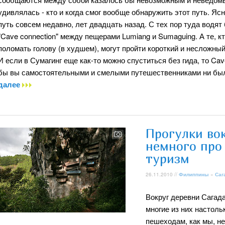
удивлялась - кто и когда смог вообще обнаружить этот путь. Яс
путь совсем недавно, лет двадцать назад. С тех пор туда водят
"Cave connection" между пещерами Lumiang и Sumaguing. А те, к
поломать голову (в худшем), могут пройти короткий и несложны
И если в Сумагинг еще как-то можно спуститься без гида, то Cave
бы вы самостоятельными и смелыми путешественниками ни были
далее
Прогулки во
немного про
туризм
26.11.2010 //
Филиппины
»
Саг
Вокруг деревни Сагада
многие из них настоль
пешеходам, как мы, не