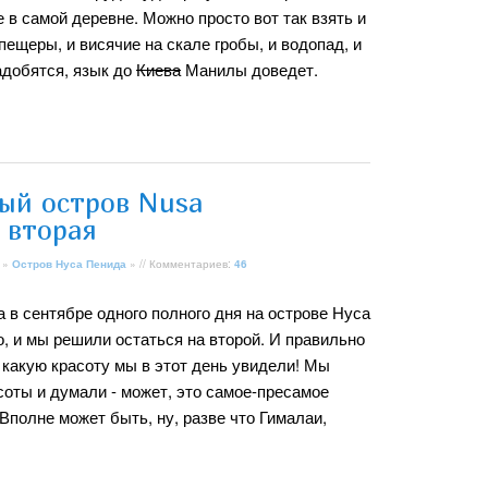
е в самой деревне. Можно просто вот так взять и
 пещеры, и висячие на скале гробы, и водопад, и
адобятся, язык до
Киева
Манилы доведет.
ый остров Nusa
ь вторая
»
Остров Нуса Пенида
» // Комментариев:
46
да в сентябре одного полного дня на острове Нуса
, и мы решили остаться на второй. И правильно
 какую красоту мы в этот день увидели! Мы
соты и думали - может, это самое-пресамое
Вполне может быть, ну, разве что Гималаи,