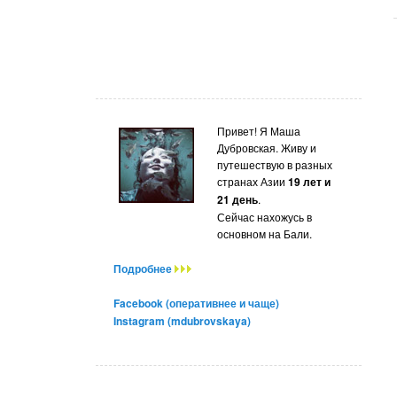
Привет! Я Маша
Дубровская. Живу и
путешествую в разных
странах Азии
19 лет и
21 день
.
Сейчас нахожусь в
основном на Бали.
Подробнее
Facebook (оперативнее и чаще)
Instagram (mdubrovskaya)