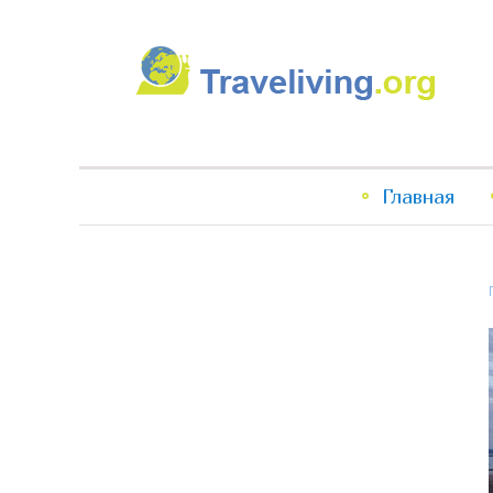
Traveliving
Главное
Главная
меню