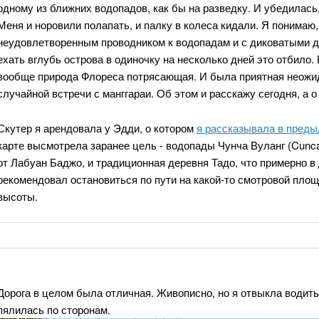
одному из ближних водопадов, как бы на разведку. И убедилась, 
Меня и норовили полапать, и палку в колеса кидали. Я понимаю,
неудовлетворенным проводником к водопадам и с диковатыми д
ехать вглубь острова в одиночку на несколько дней это отбило
вообще природа Флореса потрясающая. И была приятная неожид
случайной встречи с манггараи. Об этом и расскажу сегодня, а 
Скутер я арендовала у Эдди, о котором
я рассказывала в пред
карте высмотрела заранее цель - водопады Чунча Вуланг (Cunca
от Лабуан Баджо, и традиционная деревня Тадо, что примерно в
рекомендовал остановиться по пути на какой-то смотровой площ
высоты.
Дорога в целом была отличная. Живописно, но я отвыкла водит
пялилась по сторонам.