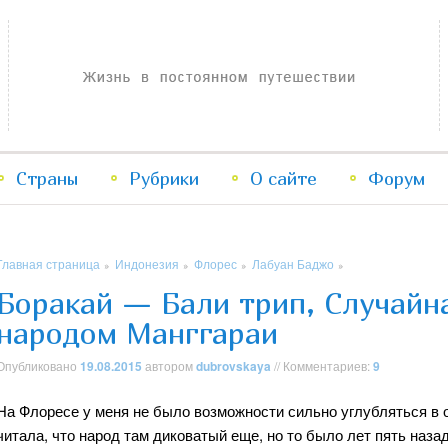
Жизнь в постоянном путешествии
Страны
Рубрики
Перейти
Перейти
О сайте
Форум
к
к
Главная страница
Индонезия
Флорес
Лабуан Баджо
»
»
»
»
основному
дополнительному
Боракай — Бали трип, Случайна
народом Манггараи
содержимому
содержимому
Опубликовано
19.08.2015
автором
dubrovskaya
// Комментариев:
9
На Флоресе у меня не было возможности сильно углубляться в о
читала, что народ там диковатый еще, но то было лет пять наза