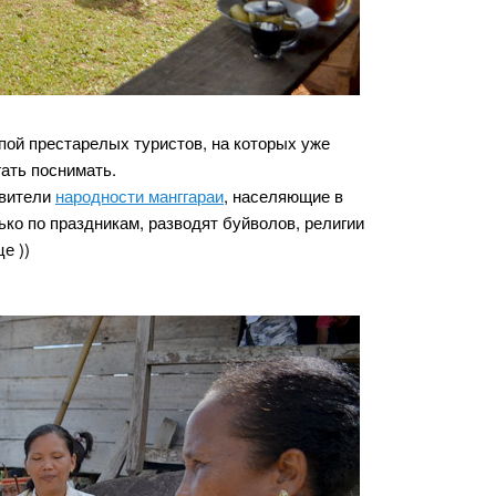
пой престарелых туристов, на которых уже
ать поснимать.
авители
народности манггараи
, населяющие в
ько по праздникам, разводят буйволов, религии
е ))