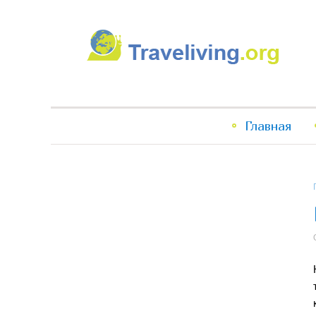
Traveliving
Главное
Главная
меню