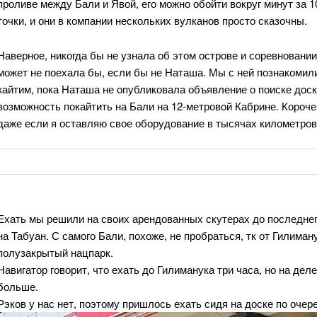
проливе между Бали и Явой, его можно обойти вокруг минут за 1
точки, и они в компании нескольких вулканов просто сказочны.
Наверное, никогда бы не узнала об этом острове и соревновани
может не поехала бы, если бы не Наташа. Мы с ней познакомилис
кайтим, пока Наташа не опубликовала объявление о поиске доск
возможность покайтить на Бали на 12-метровой Кабрине. Короче,
даже если я оставляю свое оборудование в тысячах километров 
Ехать мы решили на своих арендованных скутерах до последнего,
на Табуан. С самого Бали, похоже, не пробраться, тк от Гилиман
полузакрытый нацпарк.
Навигатор говорит, что ехать до Гилиманука три часа, но на деле
больше.
Рэков у нас нет, поэтому пришлось ехать сидя на доске по очере