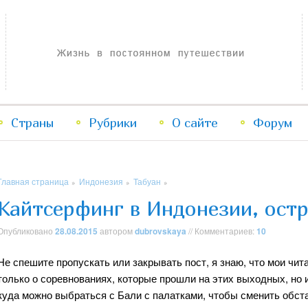
Жизнь в постоянном путешествии
Страны
Рубрики
Перейти
Перейти
О сайте
Форум
к
к
Главная страница
Индонезия
Табуан
»
»
»
основному
дополнительному
Кайтсерфинг в Индонезии, ост
содержимому
содержимому
Опубликовано
28.08.2015
автором
dubrovskaya
// Комментариев:
10
Не спешите пропускать или закрывать пост, я знаю, что мои чит
только о соревнованиях, которые прошли на этих выходных, но 
куда можно выбраться с Бали с палатками, чтобы сменить обста