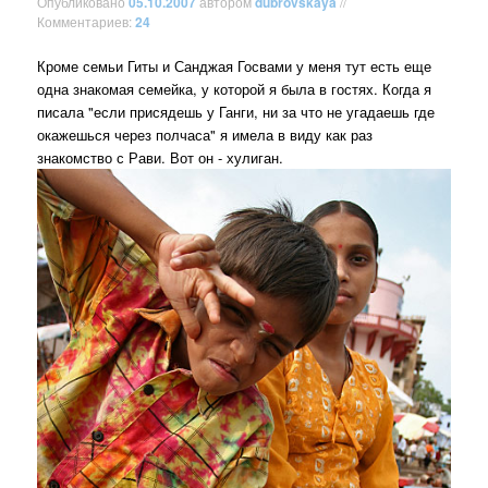
Опубликовано
05.10.2007
автором
dubrovskaya
//
Комментариев:
24
Кроме семьи Гиты и Санджая Госвами у меня тут есть еще
одна знакомая семейка, у которой я была в гостях. Когда я
писала "если присядешь у Ганги, ни за что не угадаешь где
окажешься через полчаса" я имела в виду как раз
знакомство с Рави. Вот он - хулиган.