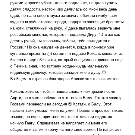
руками и просит убрать деньги подальше, не дала купить
детям сладости, настойчиво делилась со мной весь день
едой, погнала своего мужа за моим любимым нимбу чаем
куда-то вглубь старого города, подарила звенящие браслеты
на ноги, стеклянный на руку. И даже пыталась вернуть мне
российские монетки, которые я подарила Диру. "Это же как
десять рупий, ты говоришь, забери, тебе пригодится в
России." Но она никуда не денется, когда я принесу уже
купленые презенты :))) сегодня я подарю Комаль кошелек из
бисера в виде обезьянки, который специально припасла еще
с Пекина, зная, что встречу когда-нибудь маленькую
индийскую девочку, которая западет мне в душу 🙂
В общем, я страшно благодарна Алинке за это знакомство!
Комаль хотела, чтобы я пошла снова к ним домой после
Аарти, но я уже пообещала этот вечер Балу. Так что ужин у
Госвами перенесли на сегодня 🙂 Кстати, о Балу. Этот
паразит таки уломал меня на ужин. Привел в простое, тихое,
темное, но очень приятное место с отличным видом на
ночную Гангу. Спрашивает не напрягает ли меня его
общество и зачем я трачу на него свое время. Не напрягает