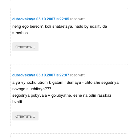
dubrovskaya
05.10.2007 в 22:05
говорит:
nefig ego berech', koli shataetsya, nado by udalit', da
strashno
↓
Ответить
dubrovskaya
05.10.2007 в 22:07
говорит:
a ya vyhozhu utrom k gatam i dumayu - chto zhe segodnya
novogo sluchitsya???
segodnya pobyvala v golubyatne, eshe na odin rasskaz
hvatit
↓
Ответить