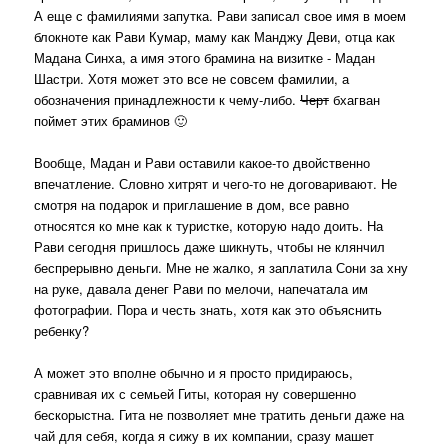
А еще с фамилиями запутка. Рави записал свое имя в моем
блокноте как Рави Кумар, маму как Манджу Деви, отца как
Мадана Синха, а имя этого брамина на визитке - Мадан
Шастри. Хотя может это все не совсем фамилии, а
обозначения принадлежности к чему-либо.
Черт
бхагван
поймет этих браминов 🙂
Вообще, Мадан и Рави оставили какое-то двойственно
впечатление. Словно хитрят и чего-то не договаривают. Не
смотря на подарок и приглашение в дом, все равно
относятся ко мне как к туристке, которую надо доить. На
Рави сегодня пришлось даже шикнуть, чтобы не клянчил
беспрерывно деньги. Мне не жалко, я заплатила Сони за хну
на руке, давала денег Рави по мелочи, напечатала им
фотографии. Пора и честь знать, хотя как это объяснить
ребенку?
А может это вполне обычно и я просто придираюсь,
сравнивая их с семьей Гиты, которая ну совершенно
бескорыстна. Гита не позволяет мне тратить деньги даже на
чай для себя, когда я сижу в их компании, сразу машет