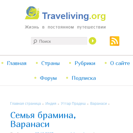
Жизнь в постоянном путешествии
Поиск
Traveliving
Главное
Главная
Страны
Перейти
Перейти
Рубрики
О сайте
меню
Форум
к
к
Подписка
основному
дополнительному
Главная страница
Индия
Уттар Прадеш
Варанаси
»
»
»
»
содержимому
содержимому
Семья брамина,
Варанаси