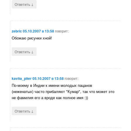
↓
Ответить
zebric
05.10.2007 в 13:58
говорит:
Обожаю рисунки хной!
↓
Ответить
kavita_piter
05.10.2007 в 13:58
говорит:
По-моему в Индии к имени молодых пацанов
(неженатых) часто прибаляют "Кумар", так что может это
не фамилия его а вроде как полное имя :))
↓
Ответить