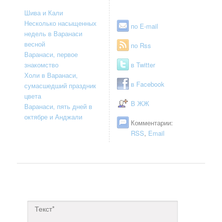
Шива и Кали
Несколько насыщенных
по E-mail
недель в Варанаси
весной
по Rss
Варанаси, первое
знакомство
в Twitter
Холи в Варанаси,
в Facebook
сумасшедший праздник
цвета
В ЖЖ
Варанаси, пять дней в
октябре и Анджали
Комментарии:
RSS
,
Email