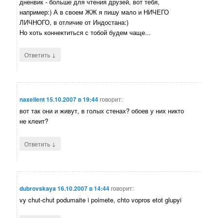
дненвик - больше для чтения друзей, вот тебя,
например:) А в своем ЖЖ я пишу мало и НИЧЕГО
ЛИЧНОГО, в отличие от Индостана:)
Но хоть коннектиться с тобой будем чаще...
↓
Ответить
naxellent
15.10.2007 в 19:44
говорит:
вот так они и живут, в голых стенах? обоев у них никто
не клеит?
↓
Ответить
dubrovskaya
16.10.2007 в 14:44
говорит:
vy chut-chut podumaite i poimete, chto vopros etot glupyi