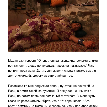
Мадан джи говорит "Очень ленивая женщина, целыми днями
вот так спит, а еще по тридцать чашек чая выпивает." Чаю
попили, пора идти. Дети меня вывели снова к гатам, сама я
долго искала бы дорогу из этих лабиринтов.
Позавчера ко мне подбежал пацан, ну страшно похожий на
Рави, в почти такой же рубашке. Я общалась с ним как с
Рави, но потом появился сам юный фотограф. У меня чуть
глаза не разъехались. "Брат, что ли?" спрашиваю. "Ага,
брат!" Хммммм, а маман мне говорила, что у нее двое детей.