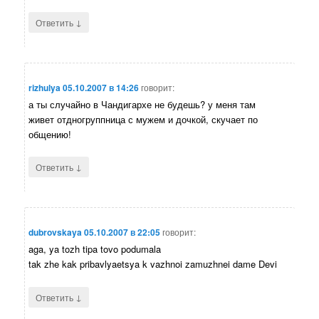
↓
Ответить
rizhulya
05.10.2007 в 14:26
говорит:
а ты случайно в Чандигархе не будешь? у меня там
живет отдногруппница с мужем и дочкой, скучает по
общению!
↓
Ответить
dubrovskaya
05.10.2007 в 22:05
говорит:
aga, ya tozh tipa tovo podumala
tak zhe kak pribavlyaetsya k vazhnoi zamuzhnei dame Devi
↓
Ответить