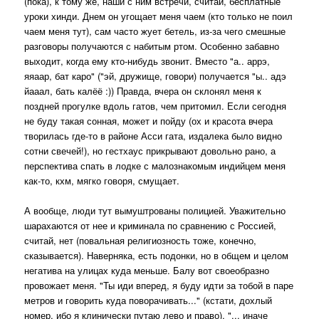
(пока), к тому же, наши с ним встречи, считай, бесплатные
уроки хинди. Днем он угощает меня чаем (кто только не поил
чаем меня тут), сам часто жует бетель, из-за чего смешные
разговоры получаются с набитым ртом. Особенно забавно
выходит, когда ему кто-нибудь звонит. Вместо "а.. аррэ,
яяаар, бат каро" ("эй, дружище, говори) получается "ы.. адэ
йааал, бать калёё :)) Правда, вчера он склонял меня к
поздней прогулке вдоль гатов, чем притомил. Если сегодня
не буду такая сонная, может и пойду (ох и красота вчера
творилась где-то в районе Асси гата, издалека было видно
сотни свечей!), но гестхаус прикрывают довольно рано, а
перспектива спать в лодке с малознакомым индийцем меня
как-то, кхм, мягко говоря, смущает.
А вообще, люди тут вымуштрованы полицией. Уважительно
шарахаются от нее и криминала по сравнению с Россией,
считай, нет (повальная религиозность тоже, конечно,
сказывается). Наверняка, есть подонки, но в общем и целом
негатива на улицах куда меньше. Балу вот своеобразно
провожает меня. "Ты иди вперед, я буду идти за тобой в паре
метров и говорить куда поворачивать..." (кстати, дохлый
номер, ибо я клинически путаю лево и право), "... иначе