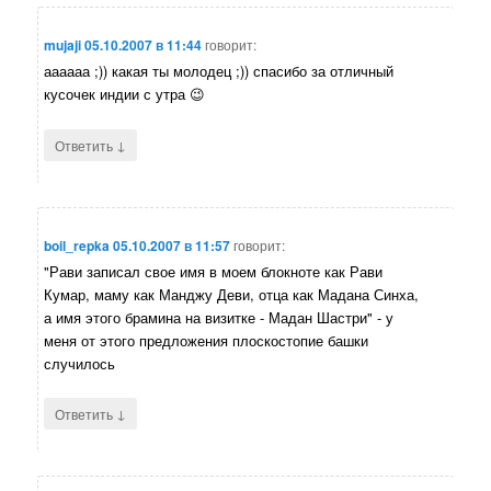
mujaji
05.10.2007 в 11:44
говорит:
аааааа ;)) какая ты молодец ;)) спасибо за отличный
кусочек индии с утра 😉
↓
Ответить
boil_repka
05.10.2007 в 11:57
говорит:
"Рави записал свое имя в моем блокноте как Рави
Кумар, маму как Манджу Деви, отца как Мадана Синха,
а имя этого брамина на визитке - Мадан Шастри" - у
меня от этого предложения плоскостопие башки
случилось
↓
Ответить