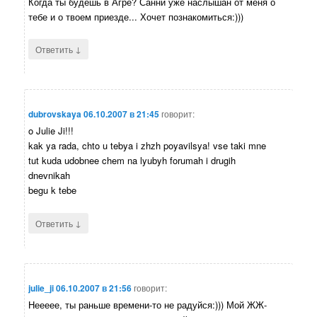
Когда ты будешь в Агре? Санни уже наслышан от меня о
тебе и о твоем приезде... Хочет познакомиться:)))
↓
Ответить
dubrovskaya
06.10.2007 в 21:45
говорит:
o Julie Ji!!!
kak ya rada, chto u tebya i zhzh poyavilsya! vse taki mne
tut kuda udobnee chem na lyubyh forumah i drugih
dnevnikah
begu k tebe
↓
Ответить
julie_ji
06.10.2007 в 21:56
говорит:
Неееее, ты раньше времени-то не радуйся:))) Мой ЖЖ-