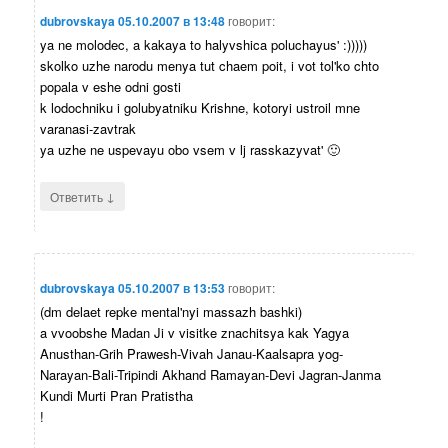
dubrovskaya
05.10.2007 в 13:48
говорит:
ya ne molodec, a kakaya to halyvshica poluchayus' :)))))
skolko uzhe narodu menya tut chaem poit, i vot tol'ko chto
popala v eshe odni gosti
k lodochniku i golubyatniku Krishne, kotoryi ustroil mne
varanasi-zavtrak
ya uzhe ne uspevayu obo vsem v lj rasskazyvat' 🙂
↓
Ответить
dubrovskaya
05.10.2007 в 13:53
говорит:
(dm delaet repke mental'nyi massazh bashki)
a vvoobshe Madan Ji v visitke znachitsya kak Yagya
Anusthan-Grih Prawesh-Vivah Janau-Kaalsapra yog-
Narayan-Bali-Tripindi Akhand Ramayan-Devi Jagran-Janma
Kundi Murti Pran Pratistha
!