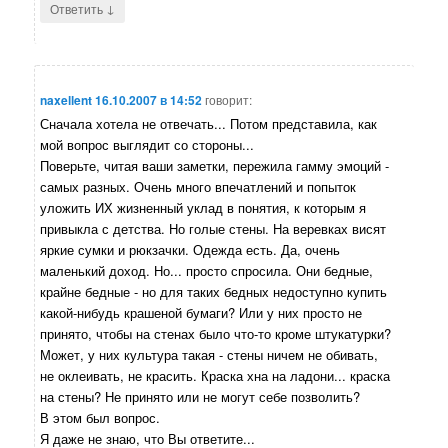
↓
Ответить
naxellent
16.10.2007 в 14:52
говорит:
Сначала хотела не отвечать... Потом представила, как
мой вопрос выглядит со стороны...
Поверьте, читая ваши заметки, пережила гамму эмоций -
самых разных. Очень много впечатлений и попыток
уложить ИХ жизненный уклад в понятия, к которым я
привыкла с детства. Но голые стены. На веревках висят
яркие сумки и рюкзачки. Одежда есть. Да, очень
маленький доход. Но... просто спросила. Они бедные,
крайне бедные - но для таких бедных недоступно купить
какой-нибудь крашеной бумаги? Или у них просто не
принято, чтобы на стенах было что-то кроме штукатурки?
Может, у них культура такая - стены ничем не обивать,
не оклеивать, не красить. Краска хна на ладони... краска
на стены? Не принято или не могут себе позволить?
В этом был вопрос.
Я даже не знаю, что Вы ответите...