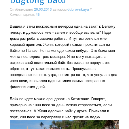
Опубликовано
20.03.2013
автором
dubrovskaya
//
Комментариев:
46
Вышла я этим воскресным вечером одна на закат к Белому
пляжу, и думалось мне - зачем я вообще вылезла? Надо
дома разгребать завалы работы. И тут встретился мне
хороший приятель Женя, который позвал прокатиться на
байке по Панаю. Не на мопеде каком-нибудь. Это была моя
мечта последних трех месяцев. Я не могу вытащить с
острова свой нелегальный байк без риска не вернуть его
обратно, а тут такая возможность. Проснулась в
понедельник в шесть утра, несмотря на то, что уснула в два
часа ночи, и начался один из моих самых прекрасных
филиппинских дней.
Байк по идее можно арендовать в Катиклане. Говорят,
примерно на 1000 песо за день можно сторговаться, если
постараться. А Женя одолжил байк у друга. Приехали в
порт, 200 песо за переправку и нас грузят на лодку.