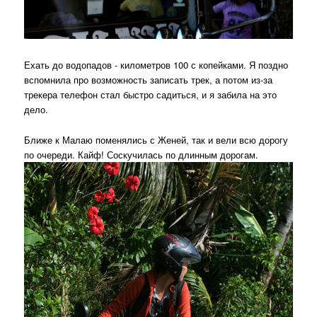
Ехать до водопадов - километров 100 с копейками. Я поздно
вспомнила про возможность записать трек, а потом из-за
трекера телефон стал быстро садиться, и я забила на это
дело.
Ближе к Малаю поменялись с Женей, так и вели всю дорогу
по очереди. Кайф! Соскучилась по длинным дорогам.