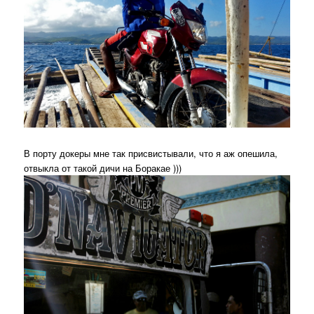
В порту докеры мне так присвистывали, что я аж опешила,
отвыкла от такой дичи на Боракае )))