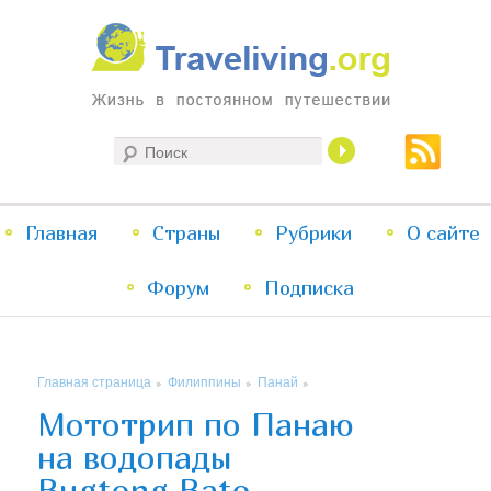
Жизнь в постоянном путешествии
Поиск
Traveliving
Главное
Главная
Страны
Перейти
Перейти
Рубрики
О сайте
меню
Форум
к
к
Подписка
основному
дополнительному
Главная страница
Филиппины
Панай
»
»
»
содержимому
содержимому
Мототрип по Панаю
на водопады
Bugtong Bato