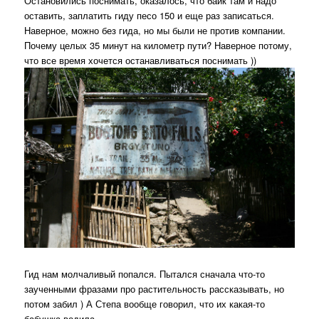
Остановились поснимать, оказалось, что байк там и надо
оставить, заплатить гиду песо 150 и еще раз записаться.
Наверное, можно без гида, но мы были не против компании.
Почему целых 35 минут на километр пути? Наверное потому,
что все время хочется останавливаться поснимать ))
Гид нам молчаливый попался. Пытался сначала что-то
заученными фразами про растительность рассказывать, но
потом забил ) А Степа вообще говорил, что их какая-то
бабушка водила.