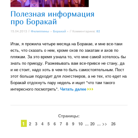
Полезная информация
про Боракай
15.04.2013 //
Филиппины
»
Боракай
» // Комментариев:
82
Итак, я прожила четыре месяца на Боракае, и мне все-таки
есть, что сказать о нем, кроме охов по закатам и ахов по
пляжам. За это время узнала то, что мне самой хотелось бы
знать по приезду. Разжевывать вам все-привсе не стану, да
и не стоит, надо хоть в чем-то быть самостоятельным. Пост
этот больше подходит для лонгстееров, а не тех, кто едет на
Боракай отдохнуть пару недель и ищет "что там такого
интересного посмотреть".
Читать далее
Страницы:
1
2
3
4
5
6
7
8
9
10
...
20
...
>>
26