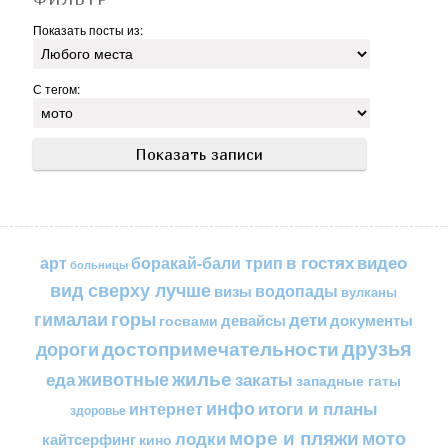
Показать посты из:
С тегом:
в гостях
видео
арт
боракай-бали трип
больницы
вид сверху лучше
водопады
визы
вулканы
горы
гималаи
дети
документы
госвами
девайсы
друзья
достопримечательности
дороги
жилье
еда
животные
закаты
западные гаты
инфо
итоги и планы
интернет
здоровье
море и пляжи
мото
лодки
кайтсерфинг
кино