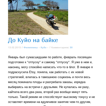
До Куйо на байке
13.02.2015 //
Филиппины
»
Куйо
» // Комментариев:
30
Январь был сумасшедшим по работе, февраль посвящен
подготовке к "отпуску" и самому "отпуску". Я уже в нем и,
наконец, могу спокойно написать что-то в блог. В январе я
подраскусила Etsy, поняла, как работать с их новой
стратегией, влилась в тамошнюю соцжизнь и почти весь
месяц пожинала плоды и разгребала заказы, изредка
выбираясь на встречи с друзьями. Не купалась ни разу,
кайтила всего два раза, второй раз вообще минут пять
только. Такой режим не способствует высокому тонусу и не
оставляет времени на вдумчивое занятие чем-то другим,