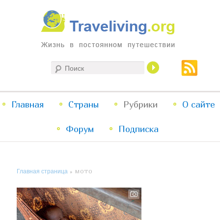
Жизнь в постоянном путешествии
Поиск
Traveliving
Главное
Главная
Страны
Перейти
Перейти
Рубрики
О сайте
меню
Форум
к
к
Подписка
основному
дополнительному
Главная страница
» МОТО
содержимому
содержимому