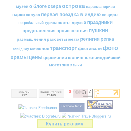
острова
о блоге
озера
музеи
парапланеризм
первая поездка в индию
парки
пещеры
паруса
праздники
посты друзей
погребальный туризм
пушкин
представления
происшествия
религия
репка
размышления
рассветы
регата
фото
транспорт
смешное
фестивали
слайдшоу
цены
храмы
церемонии
шопинг
южноиндийский
мототрип
языки
Записей:
Комментариев:
717
28463
Facebook fans:
Купить рекламу