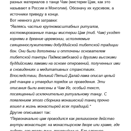
разных материалов о танце Чам (мистерии Цам, как это
называют в России и Монголии). Обозначу их курсивом, а
источники приведу в конце.
Вот немного для затравки:
"Являясь частью крупномасштабных ритуалов,
костюмированные танцы мистерии Цам (тиб. Чам) уходят
корнями в древние церемонии, исполняемые
священнослужителями добуддийской тибетской традиции
бон. Они были дополнены и отточены основателем
тибетской тантры Падмасамбхавой и другими высокими
буддийскими ламами на основе откровений, полученных ими
в сновидениях и медитативных странствиях.
Впоследствии, Великий Пятый Далай-лама описал целый
ряд танцев и утвердил порядок их проведения. Эти
описания были внесены в Чам Иг, особый текст,
посвященный исключительно ритуальному танцу. С
появлением этого сборника монашеский танец прочно
вошел в жизнь монастырей всех традиций."
Другие описывают так:
"Первоначально цам проводился как религиозное действо
внутри монастыря: на монастырском дворе или храме, где
видеть его могли лишь посвящённые. Его сложное