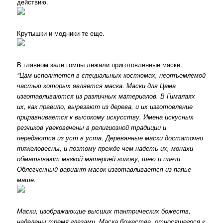
действию.
Крутышки и модники те еще.
В главном зале гомпы лежали приготовленные маски.
"Цам исполняется в специальных костюмах, неотъемлемой
частью которых является маска. Маски для Цама
изготавливаются из различных материалов. В Гималаях
их, как правило, вырезают из дерева, и их изготовление
приравнивается к высокому искусству. Имена искусных
резчиков увековечены в религиозной традиции и
передаются из уст в уста. Деревянные маски достаточно
тяжеловесны, и поэтому прежде чем надеть их, монахи
обматывают мягкой материей голову, шею и плечи.
Облегченный вариант масок изготавливается из папье-
маше.
Маски, изображающие высших тантрических божеств,
наделены тремя глазами. Маска божества, относящегося к