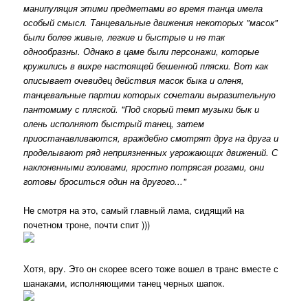
манипуляция этими предметами во время танца имела
особый смысл. Танцевальные движения некоторых "масок"
были более живые, легкие и быстрые и не так
однообразны. Однако в цаме были персонажи, которые
кружились в вихре настоящей бешенной пляски. Вот как
описывает очевидец действия масок быка и оленя,
танцевальные партии которых сочетали выразительную
пантомиму с пляской. "Под скорый темп музыки бык и
олень исполняют быстрый танец, затем
приостанавливаются, враждебно смотрят друг на друга и
проделывают ряд неприязненных угрожающих движений. С
наклоненными головами, яростно потрясая рогами, они
готовы броситься один на другого..."
Не смотря на это, самый главный лама, сидящий на
почетном троне, почти спит )))
Хотя, вру. Это он скорее всего тоже вошел в транс вместе с
шанаками, исполняющими танец черных шапок.