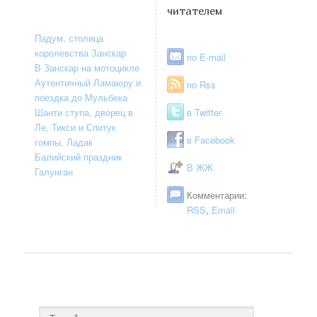
читателем
Падум, столица
королевства Занскар
по E-mail
В Занскар на мотоцикле
Аутентичный Ламаюру и
по Rss
поездка до Мульбека
Шанти ступа, дворец в
в Twitter
Ле, Тикси и Спитук
в Facebook
гомпы, Ладак
Балийский праздник
В ЖЖ
Галунган
Комментарии:
RSS
,
Email