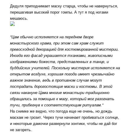
Дедуля приподнимает маску старца, чтобы не навернуться,
перешагивая высокий порог гомпы. А тут я под ногами
мешаюсь.
"Цам обычно исполняется на переднем дворе
монастырского храма, при этом сам храм служит
превосходной декорацией для костюмированной мистерии.
Иногда его фасад украшается тханками, живописными
изображениями божеств, представленных в танце, и
буддийских учителей. Поскольку мистерия исполняется на
открытом воздухе, хорошая погода имеет чрезвычайно
важное значение, ведь в противном случае могут
пострадать дорогостоящие маски и костюмы. В этой
связи накануне Цама многие монастыри традиционно
обращались за помощью к магу, который мог разогнать
тучи, прибегнув к соответствующим ритуалам."
На снимке же видно, что погода еще не очень, но дождь
маскам не грозит. Через тучи начинает пробиваться солнце,
и некоторые дамочки развернули зонтики, чтобы не дай бог
не загореть.