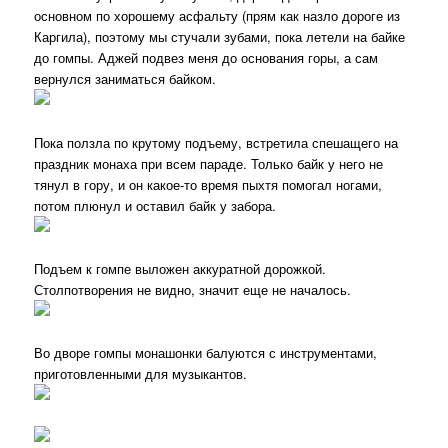
основном по хорошему асфальту (прям как назло дороге из
Каргила), поэтому мы стучали зубами, пока летели на байке
до гомпы. Аджей подвез меня до основания горы, а сам
вернулся заниматься байком.
Пока ползла по крутому подъему, встретила спешащего на
праздник монаха при всем параде. Только байк у него не
тянул в гору, и он какое-то время пыхтя помогал ногами,
потом плюнул и оставил байк у забора.
Подъем к гомпе выложен аккуратной дорожкой.
Столпотворения не видно, значит еще не началось.
Во дворе гомпы монашонки балуются с инструментами,
приготовленными для музыкантов.