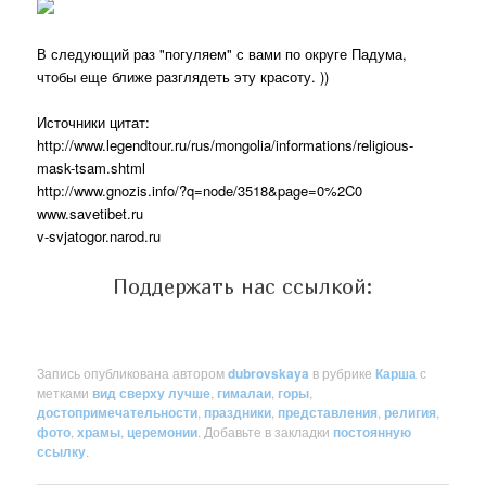
В следующий раз "погуляем" с вами по округе Падума,
чтобы еще ближе разглядеть эту красоту. ))
Источники цитат:
http://www.legendtour.ru/rus/mongolia/informations/religious-
mask-tsam.shtml
http://www.gnozis.info/?q=node/3518&page=0%2C0
www.savetibet.ru
v-svjatogor.narod.ru
Поддержать нас ссылкой:
Запись опубликована автором
dubrovskaya
в рубрике
Карша
с
метками
вид сверху лучше
,
гималаи
,
горы
,
достопримечательности
,
праздники
,
представления
,
религия
,
фото
,
храмы
,
церемонии
. Добавьте в закладки
постоянную
ссылку
.