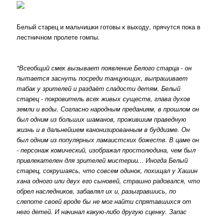
Белый старец и мальчишки готовы к выходу, прячутся пока в
лестничном пролете гомпы.
"Всеобщий смех вызывает появление Белого старца - он
пытается заснуть посреди танцующих, выпрашивает
табак у зрителей и раздаёт сладости детям. Белый
старец - покровитель всех живых существ, глава духов
земли и воды. Согласно народным преданиям, в прошлом он
был одним из больших шаманов, прожившим праведную
жизнь и в дальнейшем канонизированным в буддизме. Он
был одним из популярных ламаистских божеств. В цаме он
- персонаж комический, изображал простолюдина, чем был
привлекателен для зрителей мистерии... Иногда Белый
старец, сокрушаясь, что совсем одинок, похищал у Хашин
хана одного или двух его сыновей, страшно радовался, что
обрел наследников, забавлял их и, разыгравшись, по
слепоте своей вроде бы не мог найти спрятавшихся от
него детей. И начинал какую-либо другую сценку. Запас