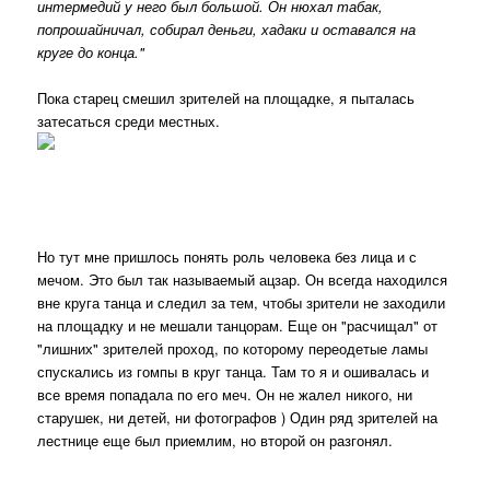
интермедий у него был большой. Он нюхал табак,
попрошайничал, собирал деньги, хадаки и оставался на
круге до конца."
Пока старец смешил зрителей на площадке, я пыталась
затесаться среди местных.
Но тут мне пришлось понять роль человека без лица и с
мечом. Это был так называемый ацзар. Он всегда находился
вне круга танца и следил за тем, чтобы зрители не заходили
на площадку и не мешали танцорам. Еще он "расчищал" от
"лишних" зрителей проход, по которому переодетые ламы
спускались из гомпы в круг танца. Там то я и ошивалась и
все время попадала по его меч. Он не жалел никого, ни
старушек, ни детей, ни фотографов ) Один ряд зрителей на
лестнице еще был приемлим, но второй он разгонял.