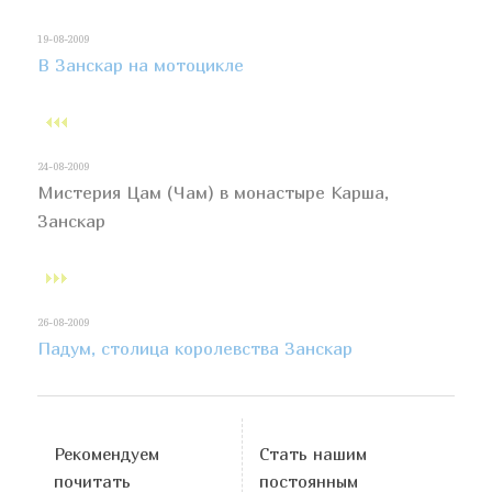
19-08-2009
В Занскар на мотоцикле
24-08-2009
Мистерия Цам (Чам) в монастыре Карша,
Занскар
26-08-2009
Падум, столица королевства Занскар
Рекомендуем
Стать нашим
почитать
постоянным