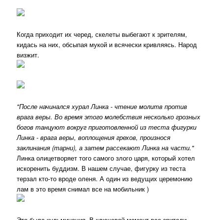
Когда приходит их черед, скелеты выбегают к зрителям,
кидась на них, обсыпая мукой и всячески кривляясь. Народ
визжит.
"После начинался хурал Линка - чтение молитв против
врага веры. Во время этого молебствия несколько грозных
богов танцуют вокруг приготовленной из теста фигурки
Линка - врага веры, воплощения грехов, произнося
заклинания (тарни), а затем рассекают Линка на части."
Линка олицетворяет того самого злого царя, который хотел
искоренить буддизм. В нашем случае, фигурку из теста
терзал кто-то вроде оленя. А один из ведущих церемонию
лам в это время снимал все на мобильник )
Это была кульминация. В ключевой момент все зрители