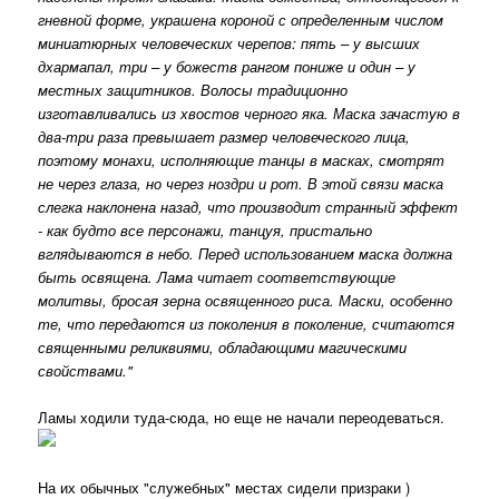
гневной форме, украшена короной с определенным числом
миниатюрных человеческих черепов: пять – у высших
дхармапал, три – у божеств рангом пониже и один – у
местных защитников. Волосы традиционно
изготавливались из хвостов черного яка. Маска зачастую в
два-три раза превышает размер человеческого лица,
поэтому монахи, исполняющие танцы в масках, смотрят
не через глаза, но через ноздри и рот. В этой связи маска
слегка наклонена назад, что производит странный эффект
- как будто все персонажи, танцуя, пристально
вглядываются в небо. Перед использованием маска должна
быть освящена. Лама читает соответствующие
молитвы, бросая зерна освященного риса. Маски, особенно
те, что передаются из поколения в поколение, считаются
священными реликвиями, обладающими магическими
свойствами."
Ламы ходили туда-сюда, но еще не начали переодеваться.
На их обычных "служебных" местах сидели призраки )