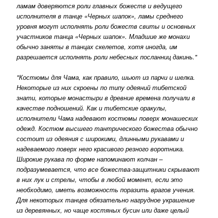
ламам доверяются роли главных божеств и ведущего
исполнителя в танце «Черных шапок», ламы среднего
уровня могут исполнять роли божеств свиты и основных
участников танца «Черных шапок». Младшие же монахи
обычно заняты в танцах скелетов, хотя иногда, им
разрешается исполнять роли небесных посланниц дакинь."
"Костюмы для Чама, как правило, шьют из парчи и шелка.
Некоторые из них скроены по типу одеяний тибетской
знати, которые монастыри в древние времена получали в
качестве подношений. Как и тибетские оракулы,
исполнители Чама надевают костюмы поверх монашеских
одежд. Костюм высшего тантрического божества обычно
состоит из одеяния с широкими, длинными рукавами и
надеваемого поверх него красивого резного воротника.
Широкие рукава по форме напоминают колчан –
подразумевается, что все божества-защитники скрывают
в них лук и стрелы, чтобы в любой момент, если это
необходимо, иметь возможность поразить врагов учения.
Для некоторых танцев обязательно нагрудное украшение
из деревянных, но чаще костяных бусин или даже целый