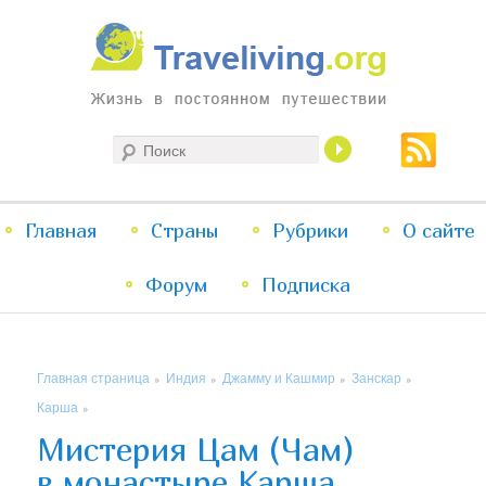
Жизнь в постоянном путешествии
Поиск
Traveliving
Главное
Главная
Страны
Перейти
Перейти
Рубрики
О сайте
меню
Форум
к
к
Подписка
основному
дополнительному
Главная страница
Индия
Джамму и Кашмир
Занскар
»
»
»
»
содержимому
содержимому
Карша
»
Мистерия Цам (Чам)
в монастыре Карша,