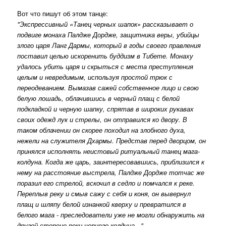
Вот что пишут об этом танце:
"Экспрессивный «Танец черных шапок» рассказывает о
подвиге монаха Палдже Дордже, защитника веры, убийцы
злого царя Ланг Дармы, который в годы своего правления
поставил целью искоренить буддизм в Тибете. Монаху
удалось убить царя и скрыться с места преступления
целым и невредимым, используя простой трюк с
переодеванием. Вымазав сажей собственное лицо и свою
белую лошадь, облачившись в черный плащ с белой
подкладкой и черную шапку, спрятав в широких рукавах
своих одежд лук и стрелы, он отправился ко двору. В
таком облачении он скорее походил на злобного духа,
нежели на служителя Дхармы. Представ перед дворцом, он
принялся исполнять неистовый ритуальный танец мага-
колдуна. Когда же царь, заинтересовавшись, приблизился к
нему на расстояние выстрела, Палдже Дордже тотчас же
поразил его стрелой, вскочил в седло и помчался к реке.
Переплыв реку и смыв сажу с себя и коня, он вывернул
плащ и шляпу белой изнанкой кверху и превратился в
белого мага - преследователи уже не могли обнаружить на
другой стороне реки черного колдуна..."