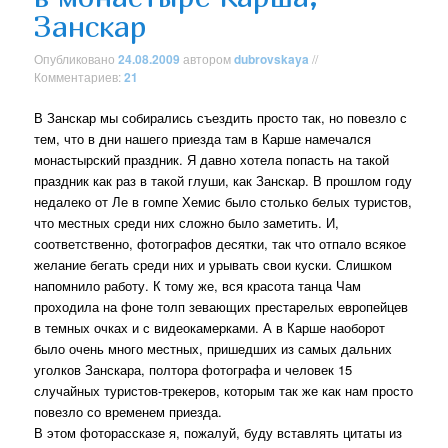
Занскар
Опубликовано
24.08.2009
автором
dubrovskaya
//
Комментариев:
21
В Занскар мы собирались съездить просто так, но повезло с
тем, что в дни нашего приезда там в Карше намечался
монастырский праздник. Я давно хотела попасть на такой
праздник как раз в такой глуши, как Занскар. В прошлом году
недалеко от Ле в гомпе Хемис было столько белых туристов,
что местных среди них сложно было заметить. И,
соответственно, фотографов десятки, так что отпало всякое
желание бегать среди них и урывать свои куски. Слишком
напомнило работу. К тому же, вся красота танца Чам
проходила на фоне толп зевающих престарелых европейцев
в темных очках и с видеокамерками. А в Карше наоборот
было очень много местных, пришедших из самых дальних
уголков Занскара, полтора фотографа и человек 15
случайных туристов-трекеров, которым так же как нам просто
повезло со временем приезда.
В этом фоторассказе я, пожалуй, буду вставлять цитаты из