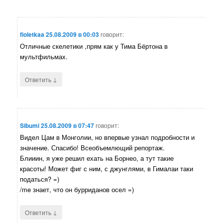
fioletkaa
25.08.2009 в 00:03
говорит:
Отличные скелетики ,прям как у Тима Бёртона в
мультфильмах.
↓
Ответить
Sibumi
25.08.2009 в 07:47
говорит:
Видел Цам в Монголии, но впервые узнал подробности и
значение. Спасибо! Всеобъемлющий репортаж.
Блииин, я уже решил ехать на Борнео, а тут такие
красоты! Может фиг с ним, с джунглями, в Гималаи таки
податься? =)
/me знает, что он бурриданов осел =)
↓
Ответить