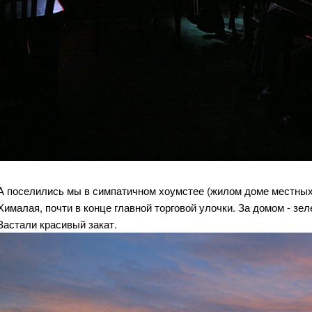
А поселились мы в симпатичном хоумстее (жилом доме местны
Хималая, почти в конце главной торговой улочки. За домом - зел
Застали красивый закат.