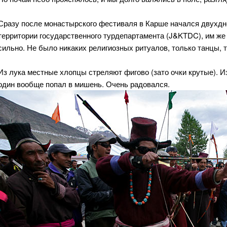
Сразу после монастырского фестиваля в Карше начался двухдн
территории государственного турдепартамента (J&KTDC), им же
сильно. Не было никаких религиозных ритуалов, только танцы, т
Из лука местные хлопцы стреляют фигово (зато очки крутые). Из
один вообще попал в мишень. Очень радовался.