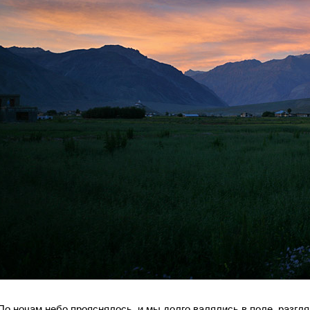
По ночам небо прояснялось, и мы долго валялись в поле, разгл