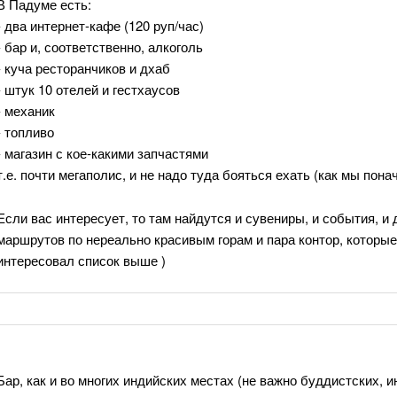
В Падуме есть:
- два интернет-кафе (120 руп/час)
- бар и, соответственно, алкоголь
- куча ресторанчиков и дхаб
- штук 10 отелей и гестхаусов
- механик
- топливо
- магазин с кое-какими запчастями
т.е. почти мегаполис, и не надо туда бояться ехать (как мы понач
Если вас интересует, то там найдутся и сувениры, и события, и 
маршрутов по нереально красивым горам и пара контор, которые
интересовал список выше )
Бар, как и во многих индийских местах (не важно буддистских, 