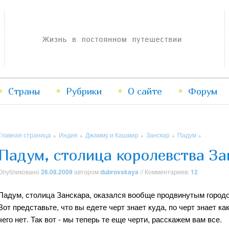
Жизнь в постоянном путешествии
Страны
Рубрики
Перейти
Перейти
О сайте
Форум
к
к
Главная страница
Индия
Джамму и Кашмир
Занскар
Падум
»
»
»
»
»
основному
дополнительному
Падум, столица королевства За
содержимому
содержимому
Опубликовано
26.08.2009
автором
dubrovskaya
// Комментариев:
12
Падум, столица Занскара, оказался вообще продвинутым городом
Вот представьте, что вы едете черт знает куда, по черт знает как
чего нет. Так вот - мы теперь те еще черти, расскажем вам все.