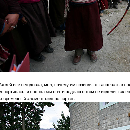
Аджей все негодовал, мол, почему им позволяют танцевать в со
испортилась, и солнца мы почти неделю потом не видели, так е
современный элемент сильно портит.