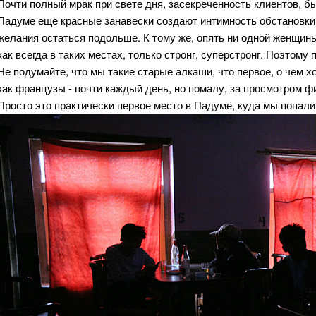
Почти полный мрак при свете дня, засекреченность клиентов, б
Падуме еще красные занавески создают интимность обстановки,
желания остаться подольше. К тому же, опять ни одной женщины
как всегда в таких местах, только стронг, суперстронг. Поэтому 
Не подумайте, что мы такие старые алкаши, что первое, о чем 
как французы - почти каждый день, но помалу, за просмотром ф
Просто это практически первое место в Падуме, куда мы попали