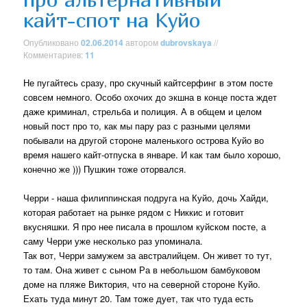
кайт-спот на Куйо
Опубликовано
02.06.2014
автором
dubrovskaya
//
Комментариев:
11
Не пугайтесь сразу, про скучный кайтсерфинг в этом посте
совсем немного. Особо охочих до экшна в конце поста ждет
даже криминал, стрельба и полиция. А в общем и целом
новый пост про то, как мы пару раз с разными целями
побывали на другой стороне маленького острова Куйо во
время нашего кайт-отпуска в январе. И как там было хорошо,
конечно же ))) Пушкин тоже оторвался.
Черри - наша филиппинская подруга на Куйо, дочь Хайди,
которая работает на рынке рядом с Никкис и готовит
вкусняшки. Я про нее писала в прошлом куйском посте, а
саму Черри уже несколько раз упоминала.
Так вот, Черри замужем за австралийцем. Он живет то тут,
то там. Она живет с сыном Ра в небольшом бамбуковом
доме на пляже Виктория, что на северной стороне Куйо.
Ехать туда минут 20. Там тоже дует, так что туда есть