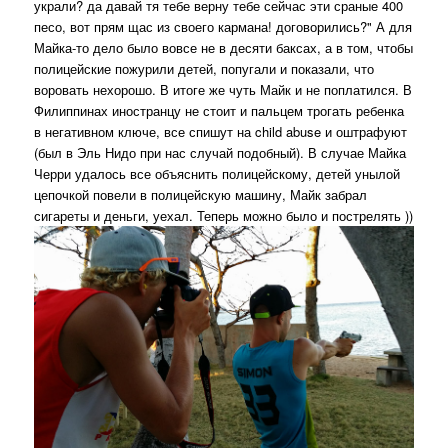
украли? да давай тя тебе верну тебе сейчас эти сраные 400
песо, вот прям щас из своего кармана! договорились?" А для
Майка-то дело было вовсе не в десяти баксах, а в том, чтобы
полицейские пожурили детей, попугали и показали, что
воровать нехорошо. В итоге же чуть Майк и не поплатился. В
Филиппинах иностранцу не стоит и пальцем трогать ребенка
в негативном ключе, все спишут на child abuse и оштрафуют
(был в Эль Нидо при нас случай подобный). В случае Майка
Черри удалось все объяснить полицейскому, детей унылой
цепочкой повели в полицейскую машину, Майк забрал
сигареты и деньги, уехал. Теперь можно было и пострелять ))