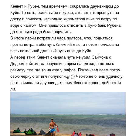
Кеннет и Рубен, тем временем, собрались даунвиндом до
Куйо. То есть, если вы не в курсе, это вот так прыгнуть на
доску и почесать несколько километров вниз по ветру по
воде с кайтом. Мне пришлось отвозить в Куйо байк Рубена,
да я только рада была порулить.
В итоге парни потратили часа полтора, чтоб подняться
против ветра и обогнуть ближний мыс, а потом полчаса на
весь остальной длинный путь вниз до Куйо.
А перед этим Кеннет сначала чуть не убил Саймона с
Додоем кайтом, хлопнувшись прям на пляже, а потом с
размаху сел где то на ежа у рифов. Показывал всем потом
свою черную от игл полупопицу ))) Что-то не очень удачно у
него начинался даунвинд, я прям беспокоилась, доберется
ли.