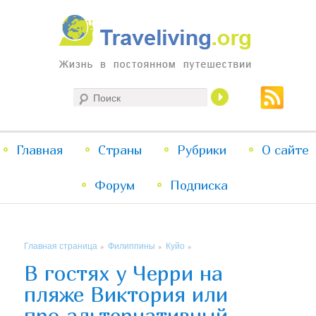
Жизнь в постоянном путешествии
Поиск
Traveliving
Главное
Главная
Страны
Перейти
Перейти
Рубрики
О сайте
меню
Форум
к
к
Подписка
основному
дополнительному
Главная страница
Филиппины
Куйо
»
»
»
содержимому
содержимому
В гостях у Черри на
пляже Виктория или
про альтернативный