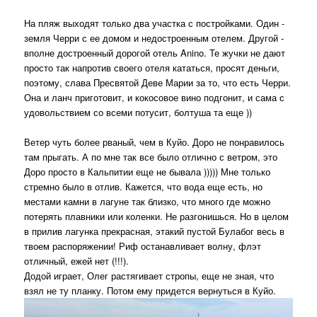
На пляж выходят только два участка с постройками. Один -
земля Черри с ее домом и недостроенным отелем. Другой -
вполне достроенный дорогой отель Anino. Те жучки не дают
просто так напротив своего отеля кататься, просят деньги,
поэтому, слава Пресвятой Деве Марии за то, что есть Черри.
Она и ланч приготовит, и кокосовое вино подгонит, и сама с
удовольствием со всеми потусит, болтуша та еще ))
Ветер чуть более рваный, чем в Куйо. Доро не понравилось
там прыгать. А по мне так все было отлично с ветром, это
Доро просто в Кальпитии еще не бывала ))))) Мне только
стремно было в отлив. Кажется, что вода еще есть, но
местами камни в лагуне так близко, что много где можно
потерять плавники или коленки. Не разгонишься. Но в целом
в прилив лагунка прекрасная, этакий пустой Булабог весь в
твоем распоряжении! Риф останавливает волну, флэт
отличный, ежей нет (!!!).
Додой играет, Олег растягивает стропы, еще не зная, что
взял не ту планку. Потом ему придется вернуться в Куйо.