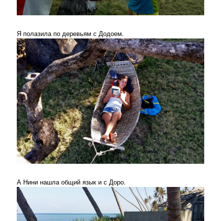
Я полазила по деревьям с Додоем.
А Нини нашла общий язык и с Доро.