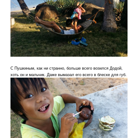
С Пушкиным, как ни странно, больше всего возился Додой,
хоть он и мальчик. Даже вымазал его всего в блеске для губ.