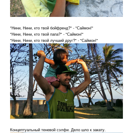
"Нини, Нини, кто твой бойфренд?" - "Саймон!"
"Нини, Нини, кто твой папа?" - "Саймон!"
"Нини, Нини, кто твой лучший друг?" - "Саймон!"
Концептуальный теневой сэлфи. Дело шло к закату.