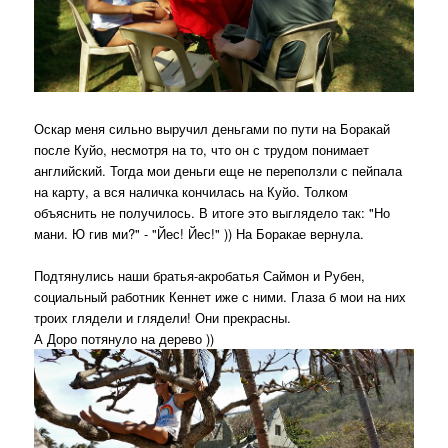
Оскар меня сильно выручил деньгами по пути на Боракай
после Куйо, несмотря на то, что он с трудом понимает
английский. Тогда мои деньги еще не переползли с пейпала
на карту, а вся наличка кончилась на Куйо. Толком
объяснить не получилось. В итоге это выглядело так: "Но
мани. Ю гив ми?" - "Йес! Йес!" )) На Боракае вернула.
Подтянулись наши братья-акробатья Саймон и Рубен,
социальный работник Кеннет иже с ними. Глаза б мои на них
троих глядели и глядели! Они прекрасны.
А Доро потянуло на дерево ))