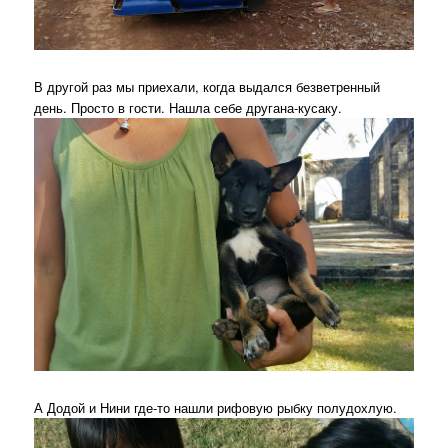
В другой раз мы приехали, когда выдался безветренный
день. Просто в гости. Нашла себе другана-кусаку.
А Додой и Нини где-то нашли рифовую рыбку полудохлую.