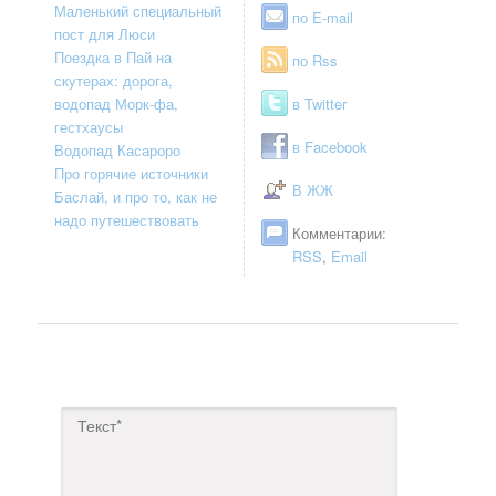
Маленький специальный
по E-mail
пост для Люси
Поездка в Пай на
по Rss
скутерах: дорога,
водопад Морк-фа,
в Twitter
гестхаусы
в Facebook
Водопад Касароро
Про горячие источники
В ЖЖ
Баслай, и про то, как не
надо путешествовать
Комментарии:
RSS
,
Email