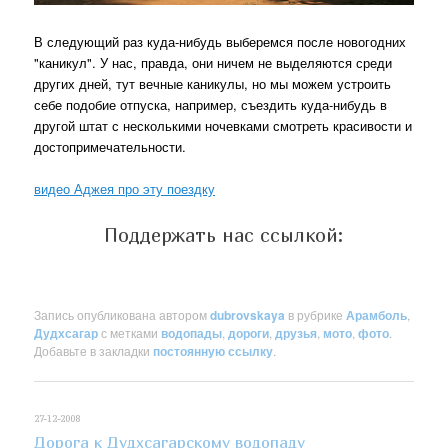
В следующий раз куда-нибудь выберемся после новогодних
"каникул". У нас, правда, они ничем не выделяются среди
других дней, тут вечные каникулы, но мы можем устроить
себе подобие отпуска, например, съездить куда-нибудь в
другой штат с несколькими ночевками смотреть красивости и
достопримечательности.
видео Аджея про эту поездку
Поддержать нас ссылкой:
Запись опубликована автором
dubrovskaya
в рубрике
Арамболь
,
Дудхсагар
с метками
водопады
,
дороги
,
друзья
,
мото
,
фото
.
Добавьте в закладки
постоянную ссылку
.
27-12-2008
Дорога к Дудхсагарскому водопаду