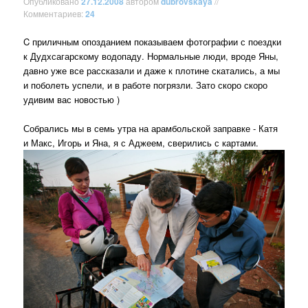
Опубликовано
27.12.2008
автором
dubrovskaya
//
Комментариев:
24
C приличным опозданием показываем фотографии с поездки
к Дудхсагарскому водопаду. Нормальные люди, вроде Яны,
давно уже все рассказали и даже к плотине скатались, а мы
и поболеть успели, и в работе погрязли. Зато скоро скоро
удивим вас новостью )
Собрались мы в семь утра на арамбольской заправке - Катя
и Макс, Игорь и Яна, я с Аджеем, сверились с картами.