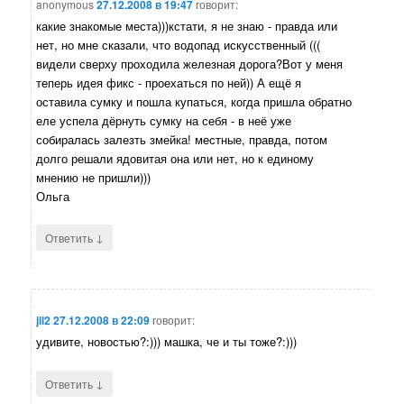
anonymous
27.12.2008 в 19:47
говорит:
какие знакомые места)))кстати, я не знаю - правда или
нет, но мне сказали, что водопад искусственный (((
видели сверху проходила железная дорога?Вот у меня
теперь идея фикс - проехаться по ней)) А ещё я
оставила сумку и пошла купаться, когда пришла обратно
еле успела дёрнуть сумку на себя - в неё уже
собиралась залезть змейка! местные, правда, потом
долго решали ядовитая она или нет, но к единому
мнению не пришли)))
Ольга
↓
Ответить
jil2
27.12.2008 в 22:09
говорит:
удивите, новостью?:))) машка, че и ты тоже?:)))
↓
Ответить