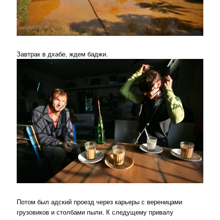
Завтрак в дхабе, ждем баджи.
Потом был адский проезд через карьеры с вереницами
грузовиков и столбами пыли. К следущему привалу