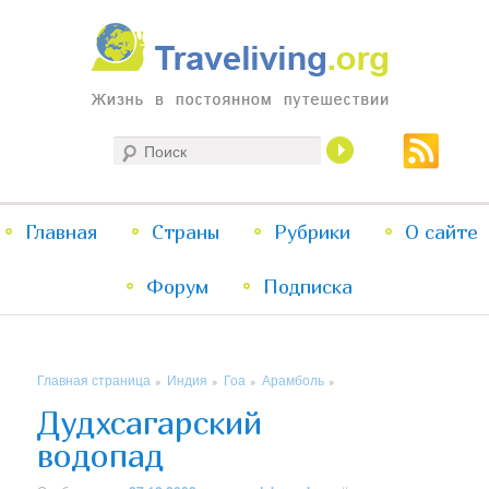
Жизнь в постоянном путешествии
Поиск
Traveliving
Главное
Главная
Страны
Перейти
Перейти
Рубрики
О сайте
меню
Форум
к
к
Подписка
основному
дополнительному
Главная страница
Индия
Гоа
Арамболь
»
»
»
»
содержимому
содержимому
Дудхсагарский
водопад