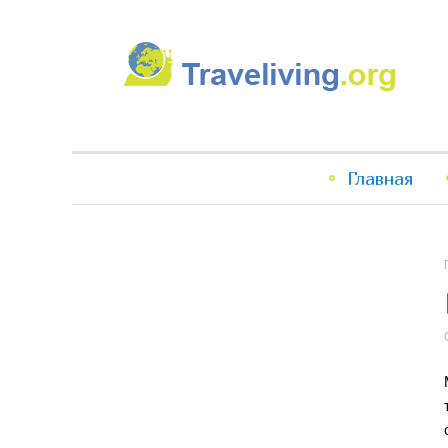
Traveliving
Главное
Главная
меню