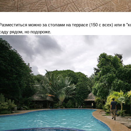
Разместиться можно за столами на террасе (150 с всех) или в "к
саду рядом, но подороже.