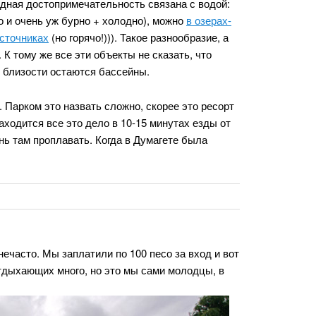
одная достопримечательность связана с водой:
о и очень уж бурно + холодно), можно
в озерах-
источниках
(но горячо!))). Такое разнообразие, а
. К тому же все эти объекты не сказать, что
й близости остаются бассейны.
. Парком это назвать сложно, скорее это ресорт
аходится все это дело в 10-15 минутах езды от
нь там проплавать. Когда в Думагете была
часто. Мы заплатили по 100 песо за вход и вот
о отдыхающих много, но это мы сами молодцы, в