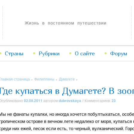
Жизнь в постоянном путешествии
Страны
Рубрики
Перейти
Перейти
О сайте
Форум
к
к
Главная страница
Филиппины
Думагете
»
»
»
основному
дополнительному
Где купаться в Думагете? В зоо
содержимому
содержимому
Опубликовано
02.08.2011
автором
dubrovskaya
// Комментариев:
23
Мы не фанаты купалки, но иногда хочется побултыхаться, особе
тропическом острове в вечном лете недалеко от моря, купаться 
среди них ежей, песок если есть, то черный, вулканический. Го