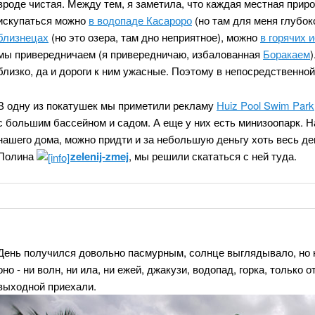
вроде чистая. Между тем, я заметила, что каждая местная прир
искупаться можно
в водопаде Касароро
(но там для меня глубок
близнецах
(но это озера, там дно неприятное), можно
в горячих 
мы привередничаем (я привередничаю, избалованная
Боракаем
)
близко, да и дороги к ним ужасные. Поэтому в непосредственно
В одну из покатушек мы приметили рекламу
Huiz Pool Swim Park
с большим бассейном и садом. А еще у них есть минизоопарк. Н
нашего дома, можно придти и за небольшую деньгу хоть весь де
Полина
zelenij-zmej
, мы решили скататься с ней туда.
День получился довольно пасмурным, солнце выглядывало, но не
оно - ни волн, ни ила, ни ежей, джакузи, водопад, горка, тольк
выходной приехали.