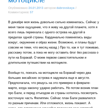
Опубликовано
24.01.2013
автором
dubrovskaya
//
Комментариев:
57
В декабре моя жизнь довольно сильно изменилась. Сейчас у
меня такое ощущение, что я живу на другой планете, хотя я
всего лишь переехала с одного острова на другой в
пределах одной страны. Кардинально поменялись виды
вокруг, окружение и образ жизни. Возможно, и планы будут
совсем не теми, что месяц назад ) Про то, как я тут поживаю,
расскажу потом, а пока не могу оставить блог без рассказа о
пути на Боракай. О моем первом самостоятельном и
длительном путешествии на мотоцикле.
Вообще-то, поехать на мотоцикле на Боракай через два
больших висайских острова я задумала еще в августе.
Предполагала, что решусь на это примерно в феврале-
марте, когда закончу ударно работать. Но потом возник план
про Бали, и перед отъездом из страны хотелось посмотреть
восточную часть Филиппин. Сейчас план Бали развалился
по разным причинам. Или отложился, жизнь покажет. А
жизнь эта совершенно случайно подкинула мне короткий