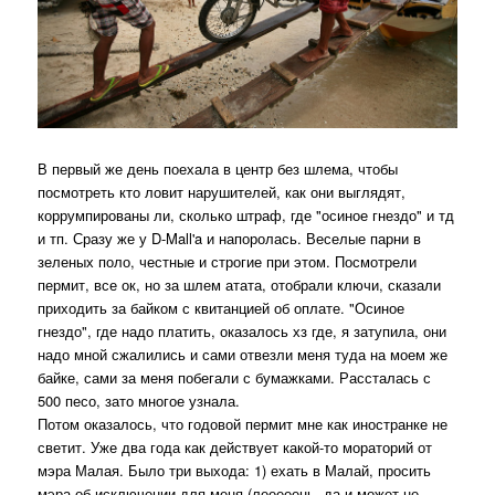
В первый же день поехала в центр без шлема, чтобы
посмотреть кто ловит нарушителей, как они выглядят,
коррумпированы ли, сколько штраф, где "осиное гнездо" и тд
и тп. Сразу же у D-Mall'a и напоролась. Веселые парни в
зеленых поло, честные и строгие при этом. Посмотрели
пермит, все ок, но за шлем атата, отобрали ключи, сказали
приходить за байком с квитанцией об оплате. "Осиное
гнездо", где надо платить, оказалось хз где, я затупила, они
надо мной сжалились и сами отвезли меня туда на моем же
байке, сами за меня побегали с бумажками. Рассталась с
500 песо, зато многое узнала.
Потом оказалось, что годовой пермит мне как иностранке не
светит. Уже два года как действует какой-то мораторий от
мэра Малая. Было три выхода: 1) ехать в Малай, просить
мэра об исключении для меня (лееееень, да и может не