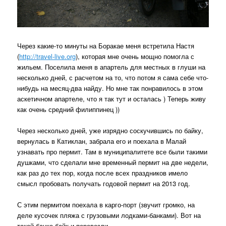
Через какие-то минуты на Боракае меня встретила Настя
(
http://travel-live.org
), которая мне очень мощно помогла с
жильем. Поселила меня в апартель для местных в глуши на
несколько дней, с расчетом на то, что потом я сама себе что-
нибудь на месяц-два найду. Но мне так понравилось в этом
аскетичном апартеле, что я так тут и осталась ) Теперь живу
как очень средний филиппинец ))
Через несколько дней, уже изрядно соскучившись по байку,
вернулась в Катиклан, забрала его и поехала в Малай
узнавать про пермит. Там в муниципалитете все были такими
душками, что сделали мне временный пермит на две недели,
как раз до тех пор, когда после всех праздников имело
смысл пробовать получать годовой пермит на 2013 год.
С этим пермитом поехала в карго-порт (звучит громко, на
деле кусочек пляжа с грузовыми лодками-банками). Вот на
такой банке байк и перевезли.