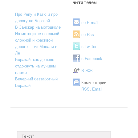
читателем
Про Репу и Катю и про
дорогу на Боракай
по E-mail
В Занскар на мотоцикле
На мотоцикле по самой
по Rss
сложной и красивой
дороге — из Манали в
в Twitter
Ле
в Facebook
Боракай: как дешево
отдохнуть на лучшем
В ЖЖ
пляже
Вечерний беззаботный
Комментарии:
Боракай
RSS
,
Email