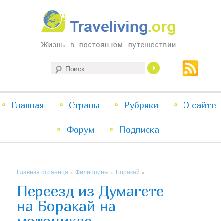
Жизнь в постоянном путешествии
Поиск
Traveliving
Главное
Главная
Страны
Перейти
Перейти
Рубрики
О сайте
меню
Форум
к
к
Подписка
основному
дополнительному
Главная страница
Филиппины
Боракай
»
»
»
содержимому
содержимому
Переезд из Думагете
на Боракай на
мотоцикле