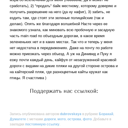
сработать), 2) "продать" байк местному, которому доверяю и
получить разрешение на него (да ну нафиг), 3) забить, не
ездить там, где стоят эти зеленые полицейские (так и
делаю). Опять же благодаря волшебной Насте через ее
знакомого узнала, как миновать всю пробочную и засадную
часть main road по объездным дорогам, в какое время
зелененьких нет и в каких местах. Так что и теперь у меня
нет недостатка в передвижениях. Даже на почту по работе
можно приезжать через объезд. А уж на Динивид и Пуку я
езжу почти каждый день, кайфуя от незагруженной красивой
дороги с видами на дикие пляжи на другой стороне острова и
на кайтерский пляж, где разноцветные кайты кружат как
птицы. Я счастлива )
Поддержать нас ссылкой:
Запись опубликована автором
dubrovskaya
в рубрике
Боракай
,
Думагете
с метками
дороги
,
мото
,
острова
,
фото
. Добавьте в
закладки
постоянную ссылку
.