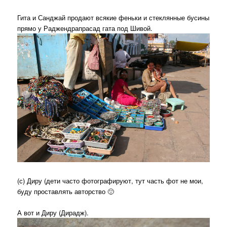
Гита и Санджай продают всякие феньки и стеклянные бусины
прямо у Раджендрапрасад гата под Шивой.
(с) Диру (дети часто фотографируют, тут часть фот не мои,
буду проставлять авторство 🙂
А вот и Диру (Дирадж).