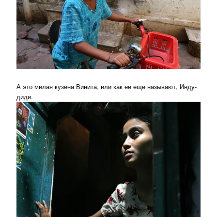
А это милая кузена Винита, или как ее еще называют, Инду-
диди.