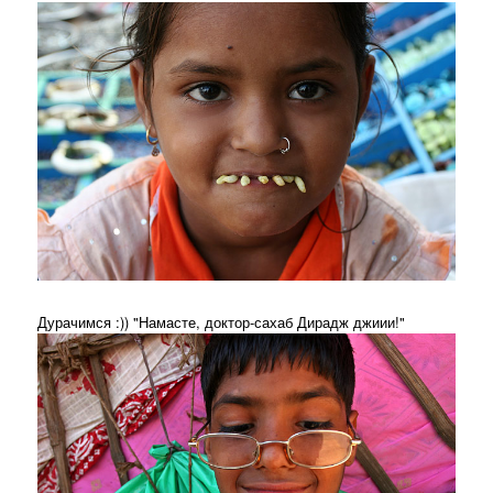
Дурачимся :)) "Намасте, доктор-сахаб Дирадж джиии!"