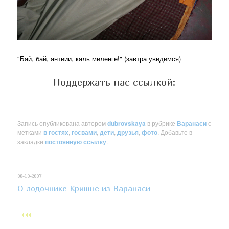
"Бай, бай, антиии, каль миленге!" (завтра увидимся)
Поддержать нас ссылкой:
Запись опубликована автором
dubrovskaya
в рубрике
Варанаси
с
метками
в гостях
,
госвами
,
дети
,
друзья
,
фото
. Добавьте в
закладки
постоянную ссылку
.
08-10-2007
О лодочнике Кришне из Варанаси