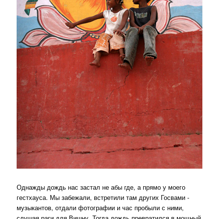
Однажды дождь нас застал не абы где, а прямо у моего
гестхауса. Мы забежали, встретили там других Госвами -
музыкантов, отдали фотографии и час пробыли с ними,
слушая раги для Вишну. Тогда дождь превратился в мощный