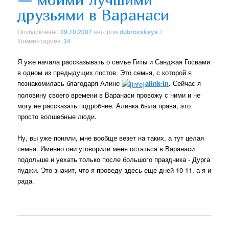
друзьями в Варанаси
Опубликовано
09.10.2007
автором
dubrovskaya
//
Комментариев:
34
Я уже начала рассказывать о семье Гиты и Санджая Госвами
в одном из предыдущих постов. Это семья, с которой я
познакомилась благодаря Алине
alink-in
. Сейчас я
половину своего времени в Варанаси провожу с ними и не
могу не рассказать подробнее. Алинка была права, это
просто волшебные люди.
Ну, вы уже поняли, мне вообще везет на таких, а тут целая
семья. Именно они уговорили меня остаться в Варанаси
подольше и уехать только после большого праздника - Дурга
пуджи. Это значит, что я проведу здесь еще дней 10-11, а я и
рада.