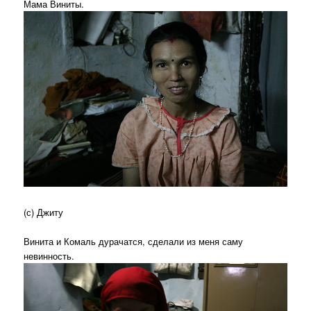
Мама Виниты.
(с) Джиту
Винита и Комаль дурачатся, сделали из меня саму
невинность.