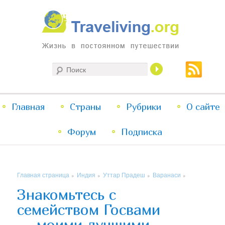
Жизнь в постоянном путешествии
Поиск
Traveliving
Главное
Главная
Страны
Перейти
Перейти
Рубрики
О сайте
меню
Форум
к
к
Подписка
основному
дополнительному
Главная страница
Индия
Уттар Прадеш
Варанаси
»
»
»
»
содержимому
содержимому
Знакомьтесь с
семейством Госвами
— моими лучшими