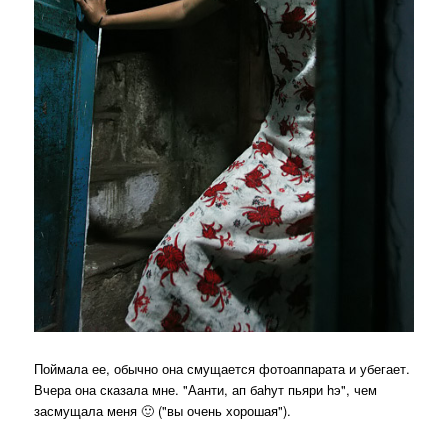
Поймала ее, обычно она смущается фотоаппарата и убегает.
Вчера она сказала мне. "Аанти, ап баhут пьяри hэ", чем
засмущала меня 🙂 ("вы очень хорошая").