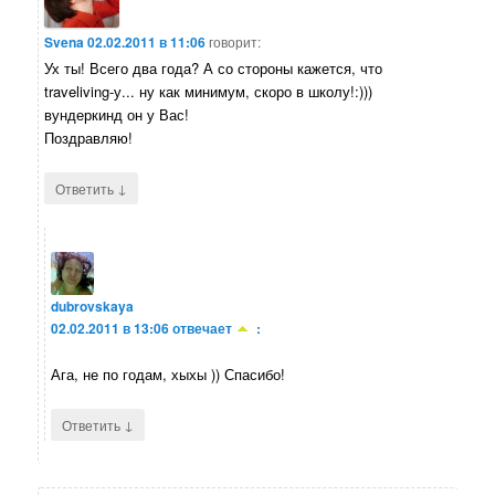
Svena
02.02.2011 в 11:06
говорит:
Ух ты! Всего два года? А со стороны кажется, что
traveliving-у... ну как минимум, скоро в школу!:)))
вундеркинд он у Вас!
Поздравляю!
↓
Ответить
dubrovskaya
02.02.2011 в 13:06
отвечает
:
Ага, не по годам, хыхы )) Спасибо!
↓
Ответить