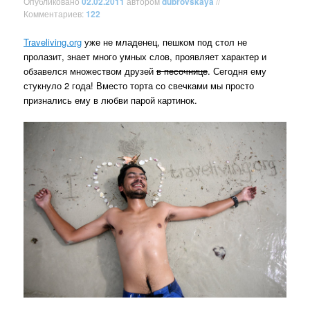
Опубликовано
02.02.2011
автором
dubrovskaya
//
Комментариев:
122
Traveliving.org
уже не младенец, пешком под стол не
пролазит, знает много умных слов, проявляет характер и
обзавелся множеством друзей
в песочнице
. Сегодня ему
стукнуло 2 года! Вместо торта со свечками мы просто
признались ему в любви парой картинок.