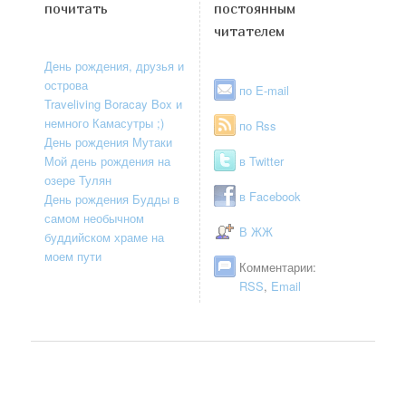
почитать
постоянным
читателем
День рождения, друзья и
острова
по E-mail
Traveliving Boracay Box и
немного Камасутры ;)
по Rss
День рождения Мутаки
Мой день рождения на
в Twitter
озере Тулян
в Facebook
День рождения Будды в
самом необычном
В ЖЖ
буддийском храме на
моем пути
Комментарии:
RSS
,
Email