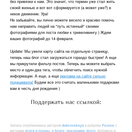
без привязки к нам. Это значит, что термин уже стал жить
своей жизнью и вот вот сформируется (а может уже?) в
некое движение. Ура!
Не забывайте, вы лично можете весело и красиво помочь
нам направить людей на "путь истинный" своими
фотографиями для поста любви к тревеливингу ) Ждем
ваших фотографий до 14 февраля.
Update: Мы увели карту сайта на отдельную страницу,
теперь наш блог стал загружаться гораздо быстрее! А еще
мы прикрутили фильтр постов. Теперь вы можете выбрать
место и один-два тега, чтобы облегчить поиск нужной
информации. А еще, а еще
реклама на сайте сильно
подешевела!
Будем все это считать маленькими подарками
вам в честь дня рождения )
Поддержать нас ссылкой:
Запись опубликована автором
dubrovskaya
в рубрике
Разное
с
метками
итоги и планы
,
о блоге
,
праздники
,
фото
. Добавьте в