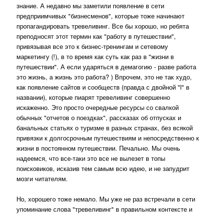
знание. А недавно мы заметили появление в сети
предприимчивых "бизнесменов", которые тоже начинают
пропагандировать тревеливинг. Все бы хорошо, но ребята
преподносят этот термин как "работу в путешествии",
привязывая все это к бизнес-тренингам и сетевому
маркетингу (!), в то время как суть как раз в "жизни в
путешествии". А если ударяться в демагогию - разве работа
это жизнь, а жизнь это работа? ) Впрочем, это не так худо,
как появление сайтов и сообществ (правда с двойной "l" в
названии), которые пиарят тревеливинг совершенно
искаженно. Это просто очередные ресурсы со свалкой
обычных "отчетов о поездках", рассказах об отпусках и
банальных статьях о туризме в разных странах, без всякой
привязки к долгосрочным путешествиям и непосредственно к
жизни в постоянном путешествии. Печально. Мы очень
надеемся, что все-таки это все не вылезет в топы
поисковиков, исказив тем самым всю идею, и не запудрит
мозги читателям.
Но, хорошего тоже немало. Мы уже не раз встречали в сети
упоминание слова "тревеливинг" в правильном контексте и