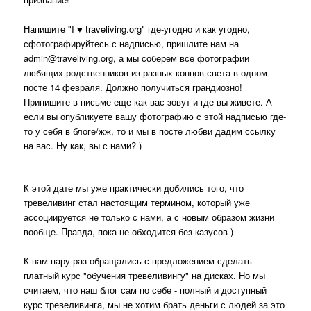
Напишите "I ♥ traveliving.org" где-угодно и как угодно,
сфотографируйтесь с надписью, пришлите нам на
admin@traveliving.org, а мы соберем все фотографии
любящих родственников из разных концов света в одном
посте 14 февраля. Должно получиться грандиозно!
Припишите в письме еще как вас зовут и где вы живете. А
если вы опубликуете вашу фотографию с этой надписью где-
то у себя в блоге/жж, то и мы в посте любви дадим ссылку
на вас. Ну как, вы с нами? )
К этой дате мы уже практически добились того, что
тревеливинг стал настоящим термином, который уже
ассоциируется не только с нами, а с новым образом жизни
вообще. Правда, пока не обходится без казусов )
К нам пару раз обращались с предложением сделать
платный курс "обучения тревеливингу" на дисках. Но мы
считаем, что наш блог сам по себе - полный и доступный
курс тревеливинга, мы не хотим брать деньги с людей за это