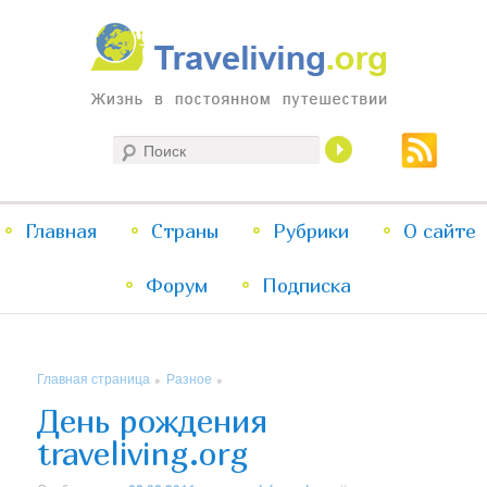
Жизнь в постоянном путешествии
Поиск
Traveliving
Главное
Главная
Страны
Перейти
Перейти
Рубрики
О сайте
меню
Форум
к
к
Подписка
основному
дополнительному
Главная страница
Разное
»
»
содержимому
содержимому
День рождения
traveliving.org