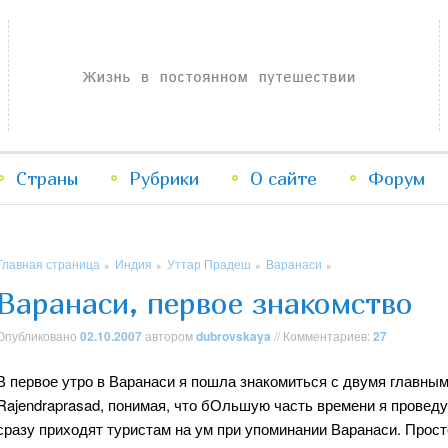
Жизнь в постоянном путешествии
Страны
Рубрики
Перейти
Перейти
О сайте
Форум
к
к
Главная страница
Индия
Уттар Прадеш
Варанаси
»
»
»
»
основному
дополнительному
Варанаси, первое знакомство
содержимому
содержимому
Опубликовано
02.10.2007
автором
dubrovskaya
// Комментариев:
27
В первое утро в Варанаси я пошла знакомиться с двумя главным
Rajendraprasad, понимая, что бОльшую часть времени я проведу 
сразу приходят туристам на ум при упоминании Варанаси. Прос