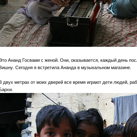
Это Ананд Госвами с женой. Они, оказывается, каждый день пос
Вишну. Сегодня я встретила Ананда в музыкальном магазине.
В двух метрах от моих дверей все время играют дети людей, ра
Бархи.