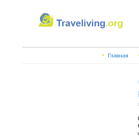
Traveliving
Главное
Главная
меню