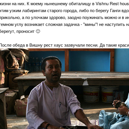
жизни на них. К моему нынешнему обиталищу в Vishnu Rest hous
этим узким лабиринтам старого города, либо по берегу Ганги вдо
прикольно, а по улочкам здорово, заодно поужинать можно и в и
темном углу возникает сложная задачка - "мины"! не наступить 
берегут, проносит 🙂
После обеда в Вишну рест хаус зазвучали песни. Да такие краси