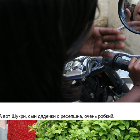
А вот Шукри, сын дядечки с ресепшна, очень робкий.