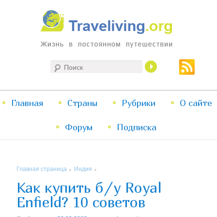
Жизнь в постоянном путешествии
Поиск
Traveliving
Главное
Главная
Страны
Перейти
Перейти
Рубрики
О сайте
меню
Форум
к
к
Подписка
основному
дополнительному
Главная страница
Индия
»
»
содержимому
содержимому
Как купить б/у Royal
Enfield? 10 советов