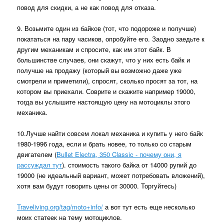
повод для скидки, а не как повод для отказа.
9. Возьмите один из байков (тот, что подороже и получше)
покататься на пару часиков, опробуйте его. Заодно заедьте к
другим механикам и спросите, как им этот байк. В
большинстве случаев, они скажут, что у них есть байк и
получше на продажу (который вы возможно даже уже
смотрели и приметили), спросят, сколько просят за тот, на
котором вы приехали. Соврите и скажите например 19000,
тогда вы услышите настоящую цену на мотоциклы этого
механика.
10.Лучше найти совсем локал механика и купить у него байк
1980-1996 года, если и брать новее, то только со старым
двигателем (
Bullet Electra, 350 Classic - почему они, я
рассуждал тут
). стоимость такого байка от 14000 рупий до
19000 (не идеальный вариант, может потребовать вложений),
хотя вам будут говорить цены от 30000. Торгуйтесь)
Traveliving.org/tag/moto+info/
а вот тут есть еще несколько
моих статеек на тему мотоциклов.