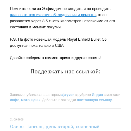
Помните: если за Энфилдом не следить и не проводить
плановые технические обследования и ремонты
,то он
развалится через 3-5 тысяч километров независимо от его
состояния в момент покупки.
P.S. На фото новейшая модель Royal Enfield Bullet С5
доступная пока только в США
Давайте соберем в комментариях и другие советы!
Поддержать нас ссылкой:
Запись опубликована автором
ajayver
в рубрике
Индия
с метками
инфо
,
мото
,
цены
. Добавьте в закладки
постоянную ссылку
.
21-09-2009
Озеро Пангонг, день второй, солнечный