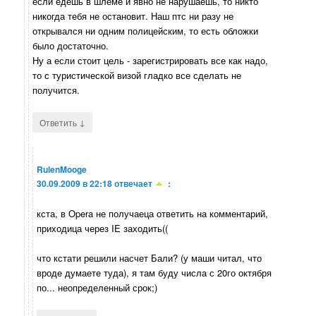
если едешь в шлеме и явно не нарушаешь, то никто
никогда тебя не остановит. Наш птс ни разу не
открывался ни одним полицейским, то есть обложки
было достаточно.
Ну а если стоит цель - зарегистрировать все как надо,
то с туристической визой гладко все сделать не
получится.
↓
Ответить
RulenMooge
30.09.2009 в 22:18
отвечает
:
кста, в Opera не получаеца ответить на комментарий,
приходица через IE заходить((
что кстати решили насчет Бали? (у маши читал, что
вроде думаете туда), я там буду числа с 20го октября
по... неопределенный срок;)