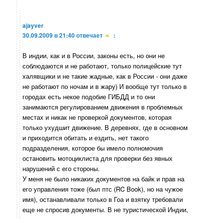
ajayver
30.09.2009 в 21:40
отвечает
:
В индии, как и в России, законы есть, но они не
соблюдаются и не работают, только полицейские тут
халявщики и не такие жадные, как в России - они даже
не работают по ночам и в жару) И вообще тут только в
городах есть некое подобие ГИБДД и то они
занимаются регулированием движения в проблемных
местах и никак не проверкой документов, которая
только ухудшит движение. В деревнях, где в основном
и приходится обитать и ездить, нет такого
подразделения, которое бы имело полномочия
остановить мотоциклиста для проверки без явных
нарушений с его стороны.
У меня не было никаких документов на байк и прав на
его управления тоже (был птс (RC Book), но на чужое
имя), останавливали только в Гоа и взятку требовали
еще не спросив документы. В не туристической Индии,