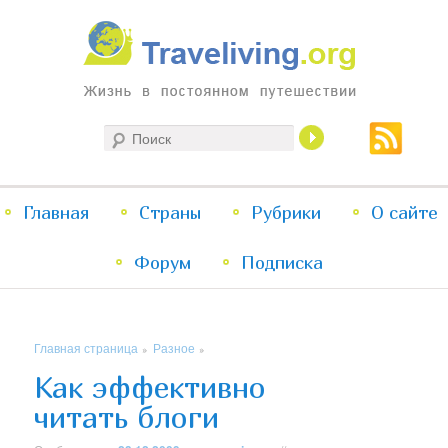
Жизнь в постоянном путешествии
Поиск
Traveliving
Главное
Главная
Страны
Перейти
Перейти
Рубрики
О сайте
меню
Форум
к
к
Подписка
основному
дополнительному
Главная страница
Разное
»
»
содержимому
содержимому
Как эффективно
читать блоги