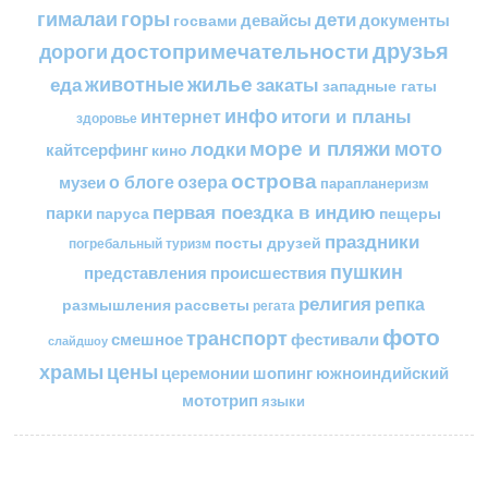
горы
гималаи
дети
документы
госвами
девайсы
друзья
достопримечательности
дороги
жилье
еда
животные
закаты
западные гаты
инфо
итоги и планы
интернет
здоровье
море и пляжи
мото
лодки
кайтсерфинг
кино
острова
о блоге
озера
музеи
парапланеризм
первая поездка в индию
парки
пещеры
паруса
праздники
посты друзей
погребальный туризм
пушкин
представления
происшествия
религия
репка
размышления
рассветы
регата
фото
транспорт
смешное
фестивали
слайдшоу
цены
храмы
церемонии
шопинг
южноиндийский
мототрип
языки