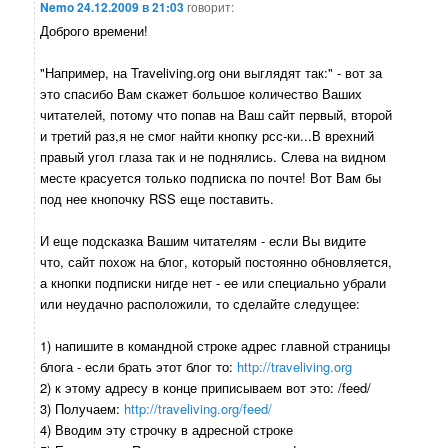
Nemo
24.12.2009 в 21:03
говорит:
Доброго времени!
"Например, на Traveliving.org они выглядят так:" - вот за
это спасибо Вам скажет большое количество Ваших
читателей, потому что попав на Ваш сайт первый, второй
и третий раз,я не смог найти кнопку рсс-ки...В врехний
правый угол глаза так и не поднялись. Слева на видном
месте красуется только подписка по почте! Вот Вам бы
под нее кнопочку RSS еще поставить.
И еще подсказка Вашим читателям - если Вы видите
что, сайт похож на блог, который постоянно обновляется,
а кнопки подписки нигде нет - ее или специально убрали
или неудачно расположили, то сделайте следущее:
1) напишите в командной строке адрес главной страницы
блога - если брать этот блог то:
http://traveliving.org
2) к этому адресу в конце приписываем вот это: /feed/
3) Получаем:
http://traveliving.org/feed/
4) Вводим эту строчку в адресной строке