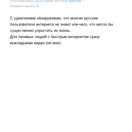
Опубликовано
23.12.2009
автором
ajayver
//
Комментариев:
9
C удивлением обнаруживаю, что многие русские
пользователи интернета не знают кое-чего, что могло бы
существенно упростить их жизнь.
Для ленивых людей с быстрым интернетом сразу
выкладываю видео (не мое):