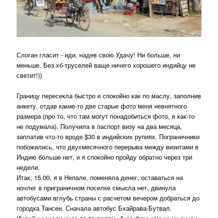
Слоган гласит - иди, надев свою Удачу! Ни больше, ни
меньше. Без хб-труселей ваще ничего хорошего индийцу не
светит!))
Границу пересекла быстро и спокойно как по маслу, заполнив
анкету, отдав какие-то две старые фото меня невнятного
размера (про то, что там могут понадобиться фото, я как-то
не подумала). Получила в паспорт визу на два месяца,
заплатив что-то вроде $30 в индийских рупиях. Пограничники
побожились, что двухмесячного перерыва между визитами в
Индию больше нет, и я спокойно пройду обратно через три
недели.
Итак, 15.00, я в Непале, поменяла денег, оставаться на
ночлег в приграничном поселке смысла нет, двинула
автобусами вглубь страны с расчетом вечером добраться до
городка Тансен. Сначала автобус Бхайрава-Бутвал.