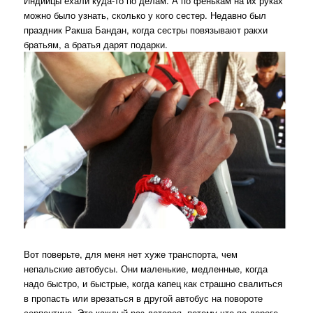
Индийцы ехали куда-то по делам. А по фенькам на их руках
можно было узнать, сколько у кого сестер. Недавно был
праздник Ракша Бандан, когда сестры повязывают ракхи
братьям, а братья дарят подарки.
Вот поверьте, для меня нет хуже транспорта, чем
непальские автобусы. Они маленькие, медленные, когда
надо быстро, и быстрые, когда капец как страшно свалиться
в пропасть или врезаться в другой автобус на повороте
серпантина. Это каждый раз лотерея, потому что по дороге