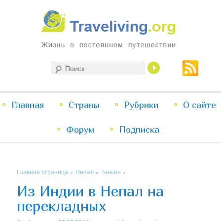
Жизнь в постоянном путешествии
Поиск
Traveliving
Главное
Главная
Страны
Перейти
Перейти
Рубрики
О сайте
меню
Форум
к
к
Подписка
основному
дополнительному
Главная страница
Непал
Тансен
»
»
»
содержимому
содержимому
Из Индии в Непал на
перекладных