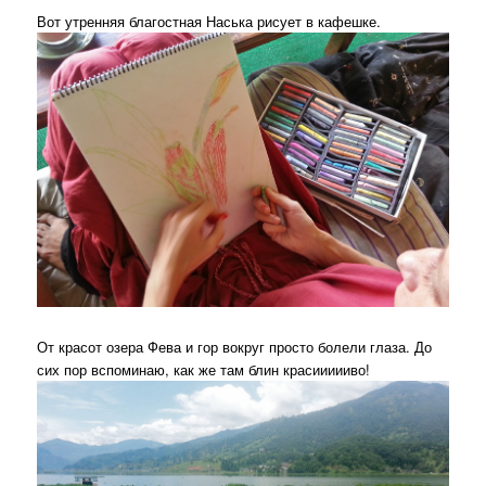
Вот утренняя благостная Наська рисует в кафешке.
От красот озера Фева и гор вокруг просто болели глаза. До
сих пор вспоминаю, как же там блин красиииииво!