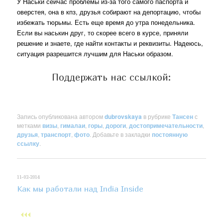
У Наськи сейчас проблемы из-за того самого паспорта и
оверстея, она в кпз, друзья собирают на депортацию, чтобы
избежать тюрьмы. Есть еще время до утра понедельника.
Если вы наськин друг, то скорее всего в курсе, приняли
решение и знаете, где найти контакты и реквизиты. Надеюсь,
ситуация разрешится лучшим для Наськи образом.
Поддержать нас ссылкой:
Запись опубликована автором
dubrovskaya
в рубрике
Тансен
с
метками
визы
,
гималаи
,
горы
,
дороги
,
достопримечательности
,
друзья
,
транспорт
,
фото
. Добавьте в закладки
постоянную
ссылку
.
11-02-2014
Как мы работали над India Inside