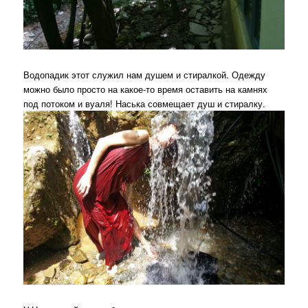
Водопадик этот служил нам душем и стиралкой. Одежду
можно было просто на какое-то время оставить на камнях
под потоком и вуаля! Наська совмещает душ и стиралку.