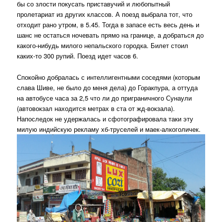
бы со злости покусать приставучий и любопытный
пролетариат из других классов. А поезд выбрала тот, что
отходит рано утром, в 5.45. Тогда в запасе есть весь день и
шанс не остаться ночевать прямо на границе, а добраться до
какого-нибудь милого непальского городка. Билет стоил
каких-то 300 рупий. Поезд идет часов 6.
Спокойно добралась с интеллигентными соседями (которым
слава Шиве, не было до меня дела) до Горакпура, а оттуда
на автобусе часа за 2,5 что ли до приграничного Сунаули
(автовокзал находится метрах в ста от жд-вокзала).
Напоследок не удержалась и сфотографировала таки эту
милую индийскую рекламу хб-труселей и маек-алкоголичек.