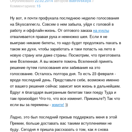
Опубликовано
22.02.2014
автором
dubrovskaya
//
Комментариев:
15
Ну вот, я почти профукала последнюю неделю голосования
на Skyscanner.ru. Совсем о нем забыла, уйдя с головой в
работу и оффлайн-жизнь. От оптового заказа
на куклы
отваливается правая рука и немножко шея. Если я не
выиграю никакие билеты, то надо будет продолжать пахать в
таком же духе, чтобы заработать и таки попасть на лето в
новую страну или даже страны. Посмотрим, что приготовила
мне Вселенная. А вы можете помочь Вселенной принять
решение путем голосования или забивания на это
голосование. Осталось полтора дня. То есть 23 февраля -
вроде последний день. Представьте себе, возможно именно
от вашего решения сейчас зависит моя жизнь в дальнейшем.
Вдруг я благодаря выигранным билетам таки поеду Туда и
там произойдет Что-то, что все изменит. Прикиньте?) Так что
если вы за перемены -
жмите!
))
Ладно, это был последний призыв поддержать меня в этой
Премии, больше доставать вас такими вступлениями не
буду. Сегодня я пришла рассказать о том, как я снова