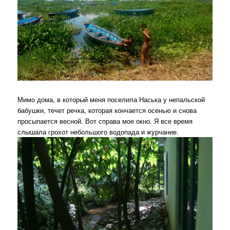
Мимо дома, в который меня поселила Наська у непальской
бабушки, течет речка, которая кончается осенью и снова
просыпается весной. Вот справа мое окно. Я все время
слышала грохот небольшого водопада и журчание.