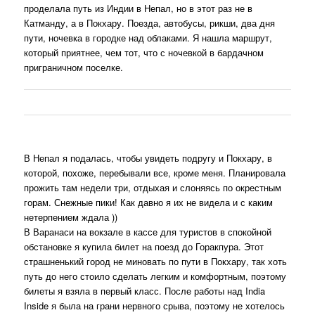
проделала путь из Индии в Непал, но в этот раз не в
Катманду, а в Покхару. Поезда, автобусы, рикши, два дня
пути, ночевка в городке над облаками. Я нашла маршрут,
который приятнее, чем тот, что с ночевкой в бардачном
приграничном поселке.
В Непал я подалась, чтобы увидеть подругу и Покхару, в
которой, похоже, перебывали все, кроме меня. Планировала
прожить там недели три, отдыхая и слоняясь по окрестным
горам. Снежные пики! Как давно я их не видела и с каким
нетерпением ждала ))
В Варанаси на вокзале в кассе для туристов в спокойной
обстановке я купила билет на поезд до Горакпура. Этот
страшненький город не миновать по пути в Покхару, так хоть
путь до него стоило сделать легким и комфортным, поэтому
билеты я взяла в первый класс. После работы над India
Inside я была на грани нервного срыва, поэтому не хотелось