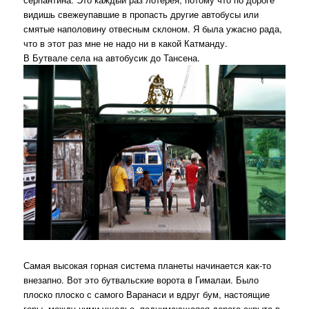
видишь свежеупавшие в пропасть другие автобусы или
смятые наполовину отвесным склоном. Я была ужасно рада,
что в этот раз мне не надо ни в какой Катманду.
В Бутвале села на автобусик до Тансена.
Самая высокая горная система планеты начинается как-то
внезапно. Вот это бутвальские ворота в Гималаи. Было
плоско плоско с самого Варанаси и вдруг бум, настоящие
горы, между ними ущелье, поднимающаяся дорога скрыта в