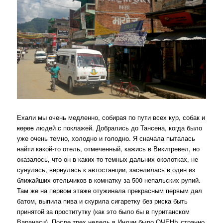
Ехали мы очень медленно, собирая по пути всех кур, собак и
коров
людей с поклажей. Добрались до Тансена, когда было
уже очень темно, холодно и голодно. Я сначала пыталась
найти какой-то отель, отмеченный, кажись в Викитревел, но
оказалось, что он в каких-то темных дальних околотках, не
сунулась, вернулась к автостанции, заселилась в один из
ближайших отельчиков в комнатку за 500 непальских рупий.
Там же на первом этаже отужинала прекрасным первым дал
батом, выпила пива и скурила сигаретку без риска быть
принятой за проститутку (как это было бы в пуританском
Варанаси). После трех недель в Индии было ОЧЕНЬ странно