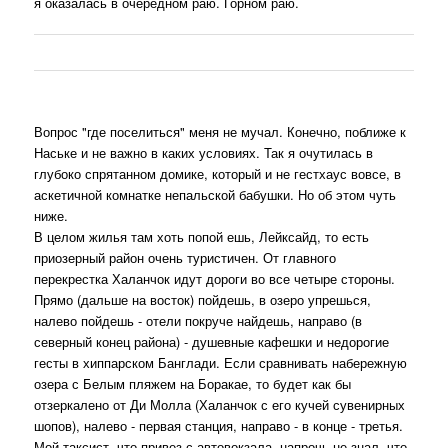
я оказалась в очередном раю. Горном раю.
Вопрос "где поселиться" меня не мучал. Конечно, поближе к
Наське и не важно в каких условиях. Так я очутилась в
глубоко спрятанном домике, который и не гестхаус вовсе, в
аскетичной комнатке непальской бабушки. Но об этом чуть
ниже.
В целом жилья там хоть попой ешь, Лейксайд, то есть
приозерный район очень туристичен. От главного
перекрестка Халанчок идут дороги во все четыре стороны.
Прямо (дальше на восток) пойдешь, в озеро упрешься,
налево пойдешь - отели покруче найдешь, направо (в
северный конец района) - душевные кафешки и недорогие
гесты в хиппарском Банглади. Если сравнивать набережную
озера с Белым пляжем на Боракае, то будет как бы
отзеркалено от Ди Молла (Халанчок с его кучей сувенирных
шопов), налево - первая станция, направо - в конце - третья.
Мой таксист, что привез с автовокзала, напрочь не знал, что