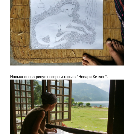
Наська снова рисует озеро и горы в "Невари Китчен".