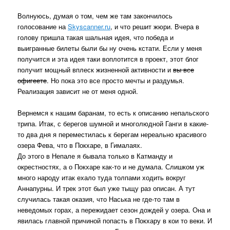
Волнуюсь, думая о том, чем же там закончилось
голосование на
Skyscanner.ru
, и что решит жюри. Вчера в
голову пришла такая шальная идея, что победа и
выигранные билеты были бы ну очень кстати. Если у меня
получится и эта идея таки воплотится в проект, этот блог
получит мощный вплеск жизненной активности и
вы все
офигеете
. Но пока это все просто мечты и раздумья.
Реализация зависит не от меня одной.
Вернемся к нашим баранам, то есть к описанию непальского
трипа. Итак, с берегов шумной и многолюдной Ганги в какие-
то два дня я переместилась к берегам нереально красивого
озера Фева, что в Покхаре, в Гималаях.
До этого в Непале я бывала только в Катманду и
окрестностях, а о Покхаре как-то и не думала. Слишком уж
много народу итак ехало туда толпами ходить вокруг
Аннапурны. И трек этот был уже тыщу раз описан. А тут
случилась такая оказия, что Наська не где-то там в
неведомых горах, а пережидает сезон дождей у озера. Она и
явилась главной причиной попасть в Покхару в кои то веки. И