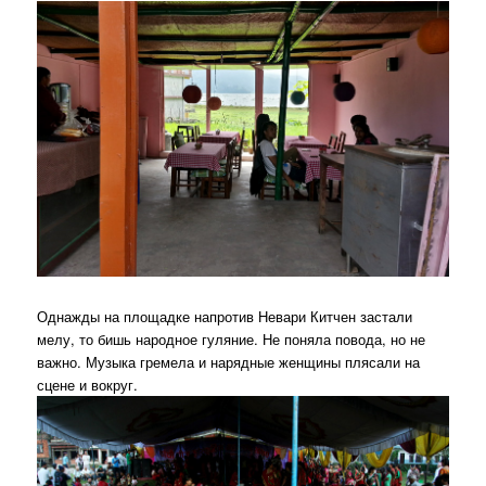
Однажды на площадке напротив Невари Китчен застали
мелу, то бишь народное гуляние. Не поняла повода, но не
важно. Музыка гремела и нарядные женщины плясали на
сцене и вокруг.