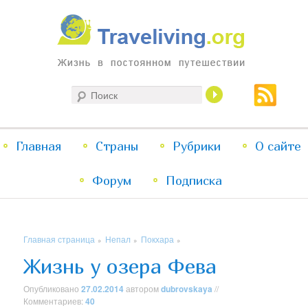
Жизнь в постоянном путешествии
Поиск
Traveliving
Главное
Главная
Страны
Перейти
Перейти
Рубрики
О сайте
меню
Форум
к
к
Подписка
основному
дополнительному
Главная страница
Непал
Покхара
»
»
»
содержимому
содержимому
Жизнь у озера Фева
Опубликовано
27.02.2014
автором
dubrovskaya
//
Комментариев:
40