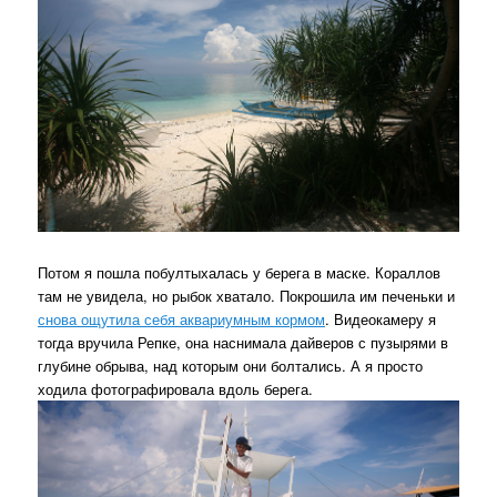
Потом я пошла побултыхалась у берега в маске. Кораллов
там не увидела, но рыбок хватало. Покрошила им печеньки и
снова ощутила себя аквариумным кормом
. Видеокамеру я
тогда вручила Репке, она наснимала дайверов с пузырями в
глубине обрыва, над которым они болтались. А я просто
ходила фотографировала вдоль берега.