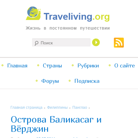
Жизнь в постоянном путешествии
Поиск
Traveliving
Главное
Главная
Страны
Перейти
Перейти
Рубрики
О сайте
меню
Форум
к
к
Подписка
основному
дополнительному
Главная страница
Филиппины
Панглао
»
»
»
содержимому
содержимому
Острова Баликасаг и
Вёрджин