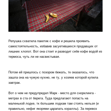
Репушка схватила пакетик с кофе и решила проявить
самостоятельность, избавив засуетившихся продавщих от
лишних хлопот. Вот она стоит и разводит себе кофе водой из
термоса, чуть ли не насвистывая.
Потом ей пришлось с позором бежать, тк оказалось, что
зашла она на чужую кухню, не ту, у хозяев которой купила
завтрак.
Вот о чем не предупредил Марк - место для снорклинга -
метрах в ста от берега. Туда предлагают попасть на
маленькой лодке, тк большим лодкам там стоять нельзя (и
правильно, нефиг якорями царапать кораллы). За перевоз