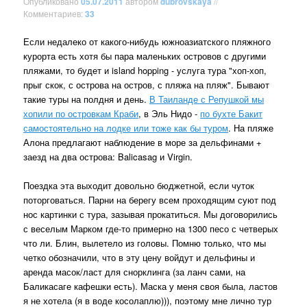
Опубликовано
05.07.2011
автором
dubrovskaya
//
Комментариев:
33
Если недалеко от какого-нибудь южноазиатского пляжного
курорта есть хотя бы пара маленьких островов с другими
пляжами, то будет и island hopping - услуга тура "хоп-хоп,
прыг скок, с острова на остров, с пляжа на пляж". Бывают
такие туры на полдня и день.
В Таиланде с Репушкой мы
хопили по островкам Краби
, в Эль Нидо -
по бухте Бакит
самостоятельно на лодке или тоже как бы туром
. На пляже
Алона предлагают наблюдение в море за дельфинами +
заезд на два острова: Balicasag и Virgin.
Поездка эта выходит довольно бюджетной, если чуток
поторговаться. Парни на берегу всем проходящим суют под
нос картинки с тура, зазывая прокатиться. Мы договорились
с веселым Марком где-то примерно на 1300 песо с четверых
что ли. Блин, вылетело из головы. Помню только, что мы
четко обозначили, что в эту цену войдут и дельфины и
аренда масок/ласт для снорклинга (за ланч сами, на
Баликасаге кафешки есть). Маска у меня своя была, ластов
я не хотела (я в воде косолаплю))), поэтому мне лично тур