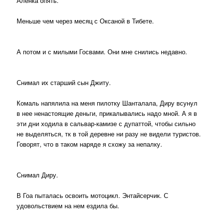
Аленка опять.
Меньше чем через месяц с Оксаной в Тибете.
А потом и с милыми Госвами. Они мне снились недавно.
Снимал их старший сын Джиту.
Комаль напялила на меня пилотку Шанталала, Диру всунул
в нее ненастоящие деньги, прикалывались надо мной. А я в
эти дни ходила в сальвар-камизе с дупаттой, чтобы сильно
не выделяться, тк в той деревне ни разу не видели туристов.
Говорят, что в таком наряде я схожу за непалку.
Снимал Диру.
В Гоа пыталась освоить мотоцикл. Энтайсерчик. С
удовольствием на нем ездила бы.