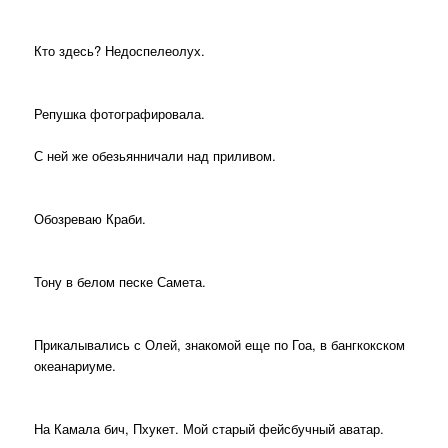
Кто здесь? Недоспелеолух.
Репушка фотографировала.
С ней же обезьянничали над приливом.
Обозреваю Краби.
Тону в белом песке Самета.
Прикалывались с Олей, знакомой еще по Гоа, в бангкокском
океанариуме.
На Камала бич, Пхукет. Мой старый фейсбучный аватар.