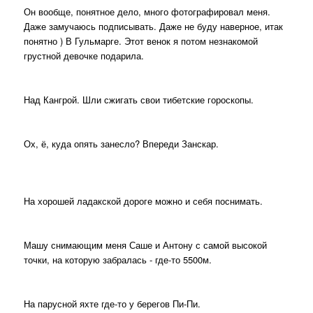
Он вообще, понятное дело, много фотографировал меня.
Даже замучаюсь подписывать. Даже не буду наверное, итак
понятно ) В Гульмарге. Этот венок я потом незнакомой
грустной девочке подарила.
Над Кангрой. Шли сжигать свои тибетские гороскопы.
Ох, ё, куда опять занесло? Впереди Занскар.
На хорошей ладакской дороге можно и себя поснимать.
Машу снимающим меня Саше и Антону с самой высокой
точки, на которую забралась - где-то 5500м.
На парусной яхте где-то у берегов Пи-Пи.