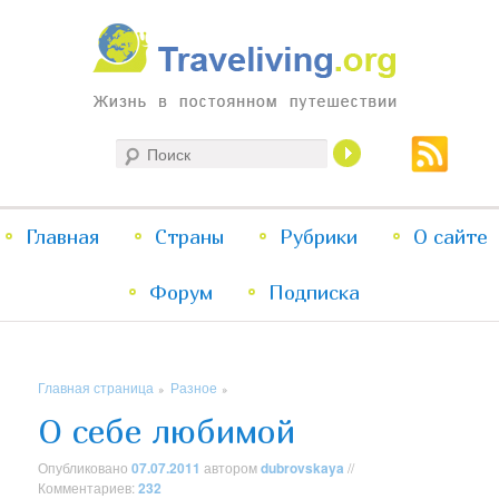
Жизнь в постоянном путешествии
Поиск
Traveliving
Главное
Главная
Страны
Перейти
Перейти
Рубрики
О сайте
меню
Форум
к
к
Подписка
основному
дополнительному
Главная страница
Разное
»
»
содержимому
содержимому
О себе любимой
Опубликовано
07.07.2011
автором
dubrovskaya
//
Комментариев:
232