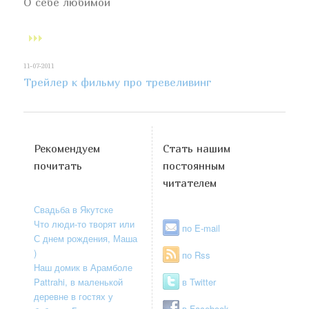
О себе любимой
11-07-2011
Трейлер к фильму про тревеливинг
Рекомендуем
Стать нашим
почитать
постоянным
читателем
Свадьба в Якутске
Что люди-то творят или
по E-mail
С днем рождения, Маша
)
по Rss
Наш домик в Арамболе
Pattrahi, в маленькой
в Twitter
деревне в гостях у
в Facebook