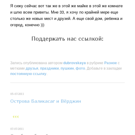
Я сижу сейчас вот так же в этой же майке в этой же комнате
и шлю всем приветы. Мне 33, я хочу по крайней мере еще
столько же новых мест и друзей. А еще свой дом, ребенка и
огород, конечно )))
Поддержать нас ссылкой:
Запись опубликована автором
dubrovskaya
в рубрике
Разное
с
метками
друзья
,
праздники
,
пушкин
,
фото
. Добавьте в закладки
постоянную ссылку
.
05-07-2011
Острова Баликасаг и Вёрджин
07-07-2011