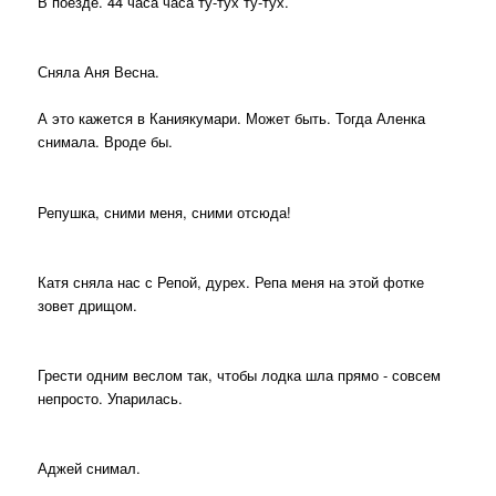
В поезде. 44 часа часа ту-тух ту-тух.
Сняла Аня Весна.
А это кажется в Каниякумари. Может быть. Тогда Аленка
снимала. Вроде бы.
Репушка, сними меня, сними отсюда!
Катя сняла нас с Репой, дурех. Репа меня на этой фотке
зовет дрищом.
Грести одним веслом так, чтобы лодка шла прямо - совсем
непросто. Упарилась.
Аджей снимал.