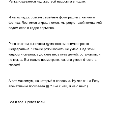
Репка издевается над жертвой недосыпа в лодке.
И напоследок совсем семейные фотографии с катиного
фотика. Лоснимся и кривляемся, мы редко такой компанией
ведем себя в кадре серьезно.
Репа на этом рыночном думагетском снимке просто
шедевральна. Я такие рожи корчить не умею. Над этим
кадром я смеялась до слез весь путь домой, остановиться
не могла. Вы только посмотрите, как она умеет блестеть
глазом!
А вот максимум, на который я способна. Ну что ж, на Репу
впечатление произвела ))) "Я не с ней, я не с ней" )
Вот и все. Привет всем.