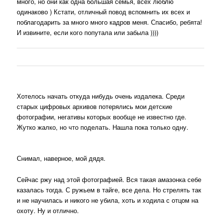
много, но они как одна большая семья, всех люблю
одинаково ) Кстати, отличный повод вспомнить их всех и
поблагодарить за много много кадров меня. Спасибо, ребята!
И извините, если кого попутала или забыла ))))
Хотелось начать откуда нибудь очень издалека. Среди
старых цифровых архивов потерялись мои детские
фотографии, негативы которых вообще не известно где.
Жутко жалко, но что поделать. Нашла пока только одну.
Снимал, наверное, мой дядя.
Сейчас ржу над этой фотографией. Вся такая амазонка себе
казалась тогда. С ружьем в тайге, все дела. Но стрелять так
и не научилась и никого не убила, хоть и ходила с отцом на
охоту. Ну и отлично.