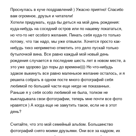
Проснулась в куче поздравлений ) Ужасно приятно! Спасибо
вам огромное, друзья и читатели!
Хотели придумать, куда бы деться на мой день рождения:
куда-нибудь на соседний остров или по нашему покататься,
но что-то нет особого желания. Пинать себя куда-то только
потому, что так надо, мы уже отвыкли. Хочется просто как-
нибудь тихо неприметно отметить это дело пускай только
бутылочкой вина. Все равно каждый мой новый день
рождения случается в последние шесть лет в новом месте, а
это уже здорово (до поры до времени)))) Но что-нибудь
эдакое выкинуть все равно маленькое желание осталось, и я
решила собрать в одном посте много фотографий себя
любимой по большей части еще нигде не показанных.
Раньше я у себя особо любимой не была, толком не
выкладывала свои фотографии, теперь мне почти все фото
нравятся ) А когда еще не замутить такое, если не в этот
день?
Считайте, что это мой семейный альбом. Большинство
фотографий снято моими друзьями. Они все за кадром, их