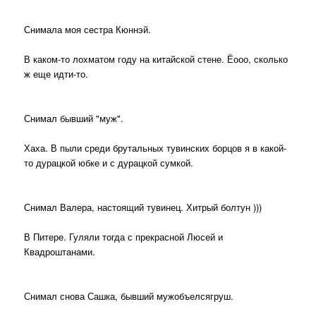
Снимала моя сестра Кюннэй.
В каком-то лохматом году на китайской стене. Ёооо, сколько
ж еще идти-то.
Снимал бывший "муж".
Хаха. В пыли среди брутальных тувинских борцов я в какой-
то дурацкой юбке и с дурацкой сумкой.
Снимал Валера, настоящий тувинец. Хитрый болтун )))
В Питере. Гуляли тогда с прекрасной Люсей и
Квадроштанами.
Снимал снова Сашка, бывший мужобъелсягруш.