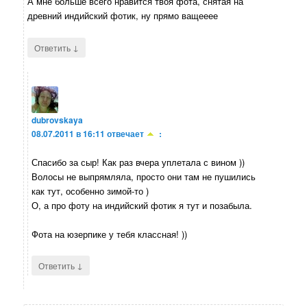
А мне больше всего нравится твоя фота, снятая на
древний индийский фотик, ну прямо ващееее
↓
Ответить
dubrovskaya
08.07.2011 в 16:11
отвечает
:
Спасибо за сыр! Как раз вчера уплетала с вином ))
Волосы не выпрямляла, просто они там не пушились
как тут, особенно зимой-то )
О, а про фоту на индийский фотик я тут и позабыла.
Фота на юзерпике у тебя классная! ))
↓
Ответить